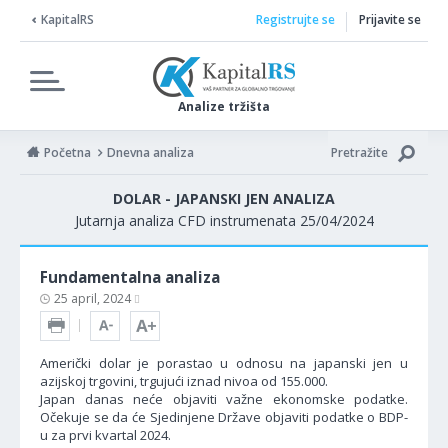
KapitalRS
Registrujte se
Prijavite se
Analize tržišta
Početna
Dnevna analiza
Pretražite
DOLAR - JAPANSKI JEN ANALIZA
Jutarnja analiza CFD instrumenata 25/04/2024
Fundamentalna analiza
25 april, 2024
Američki dolar je porastao u odnosu na japanski jen u
azijskoj trgovini, trgujući iznad nivoa od 155.000.
Japan danas neće objaviti važne ekonomske podatke.
Očekuje se da će Sjedinjene Države objaviti podatke o BDP-
u za prvi kvartal 2024.