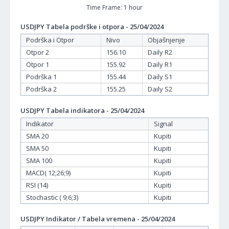
Time Frame: 1 hour
USDJPY Tabela podrške i otpora - 25/04/2024
Podrška i Otpor
Nivo
Objašnjenje
Otpor 2
156.10
Daily R2
Otpor 1
155.92
Daily R1
Podrška 1
155.44
Daily S1
Podrška 2
155.25
Daily S2
USDJPY Tabela indikatora - 25/04/2024
Indikator
Signal
SMA 20
Kupiti
SMA 50
Kupiti
SMA 100
Kupiti
MACD( 12;26;9)
Kupiti
RSI (14)
Kupiti
Stochastic ( 9;6;3)
Kupiti
USDJPY Indikator / Tabela vremena - 25/04/2024