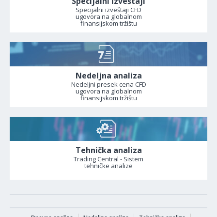
Specijalni izveštaji
Specijalni izveštaji CFD
ugovora na globalnom
finansijskom tržištu
Nedeljna analiza
Nedeljni presek cena CFD
ugovora na globalnom
finansijskom tržištu
Tehnička analiza
Trading Central - Sistem
tehničke analize