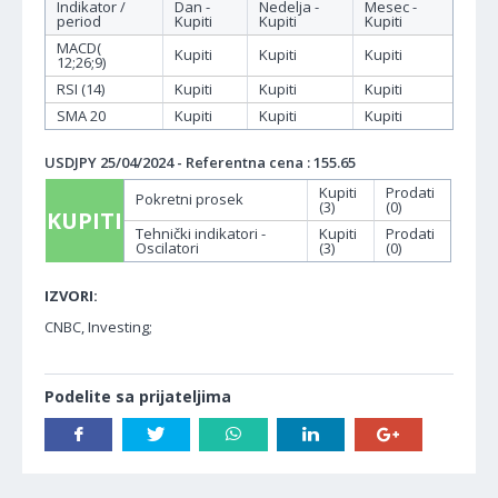
Indikator /
Dan -
Nedelja -
Mesec -
period
Kupiti
Kupiti
Kupiti
MACD(
Kupiti
Kupiti
Kupiti
12;26;9)
RSI (14)
Kupiti
Kupiti
Kupiti
SMA 20
Kupiti
Kupiti
Kupiti
USDJPY 25/04/2024 - Referentna cena : 155.65
Kupiti
Prodati
Pokretni prosek
(3)
(0)
KUPITI
Tehnički indikatori -
Kupiti
Prodati
Oscilatori
(3)
(0)
IZVORI:
CNBC, Investing;
Podelite sa prijateljima