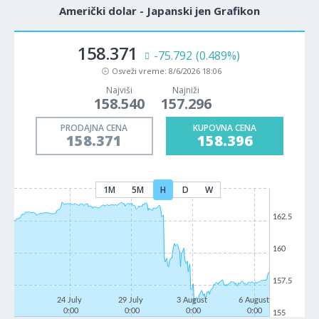
Američki dolar - Japanski jen Grafikon
158.369
-75.591
(0.487%)
Osveži vreme:
8/6/2026 18:06
Najviši
Najniži
158.540
157.296
PRODAJNA CENA
KUPOVNA CENA
158.369
158.394
1M
5M
H
D
W
162.5
160
157.5
24 July
29 July
3 August
6 August
0:00
0:00
0:00
0:00
155