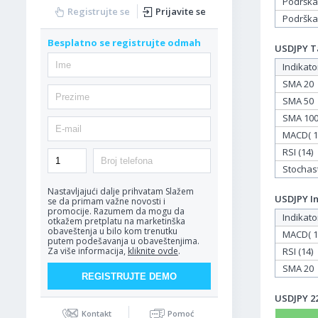
Podrška
Registrujte se
Prijavite se
Podrška
Besplatno se registrujte odmah
USDJPY Ta
Indikato
SMA 20
SMA 50
SMA 10
MACD( 12
RSI (14)
Stochasti
Nastavljajući dalje prihvatam
Slažem
USDJPY In
se da primam važne novosti i
promocije. Razumem da mogu da
Indikato
otkažem pretplatu na marketinška
obaveštenja u bilo kom trenutku
MACD( 12
putem podešavanja u obaveštenjima.
RSI (14)
Za više informacija,
kliknite ovde
.
SMA 20
USDJPY 22
Kontakt
Pomoć