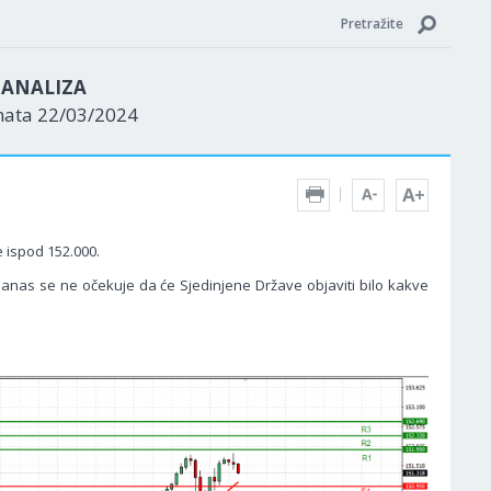
Pretražite
N ANALIZA
nata 22/03/2024
e ispod 152.000.
nas se ne očekuje da će Sjedinjene Države objaviti bilo kakve