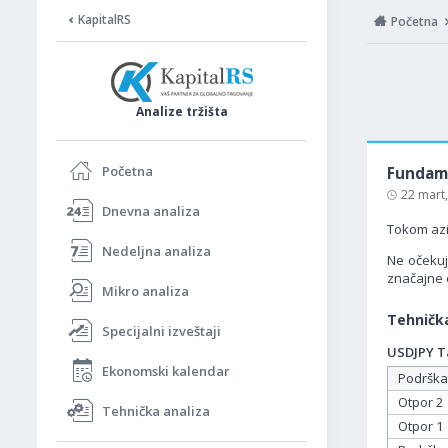
KapitalRS
Početna
Analize tržišta
Početna
Fundame
22 mart
Dnevna analiza
Tokom azij
Nedeljna analiza
Ne očekuj
značajne
Mikro analiza
Tehnička
Specijalni izveštaji
USDJPY Ta
Ekonomski kalendar
Podrška
Otpor 2
Tehnička analiza
Otpor 1