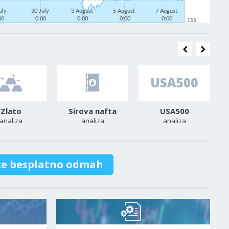
uly
30 July
3 August
5 August
7 August
00
0:00
0:00
0:00
0:00
155
Zlato
Sirova nafta
USA500
analiza
analiza
analiza
te besplatno odmah