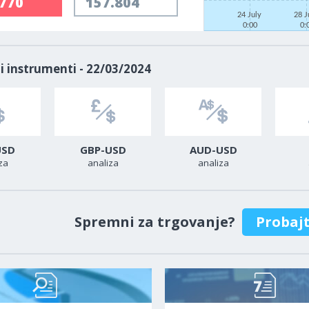
.770
157.804
24 July
28 J
0:00
0:
i instrumenti - 22/03/2024
USD
GBP-USD
AUD-USD
za
analiza
analiza
Spremni za trgovanje?
Probaj