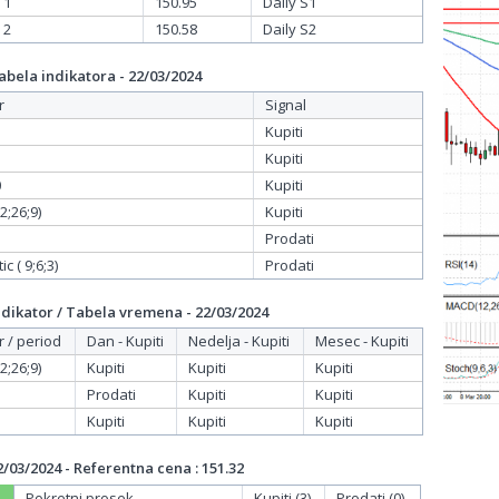
 1
150.95
Daily S1
 2
150.58
Daily S2
bela indikatora - 22/03/2024
r
Signal
Kupiti
Kupiti
0
Kupiti
;26;9)
Kupiti
Prodati
c ( 9;6;3)
Prodati
dikator / Tabela vremena - 22/03/2024
r / period
Dan - Kupiti
Nedelja - Kupiti
Mesec - Kupiti
;26;9)
Kupiti
Kupiti
Kupiti
Prodati
Kupiti
Kupiti
Kupiti
Kupiti
Kupiti
/03/2024 - Referentna cena : 151.32
Pokretni prosek
Kupiti (3)
Prodati (0)