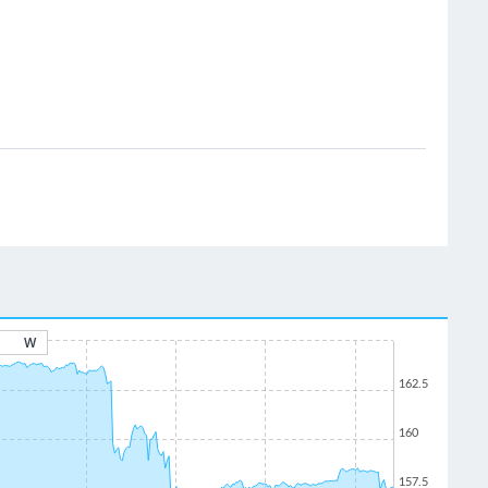
W
162.5
160
157.5