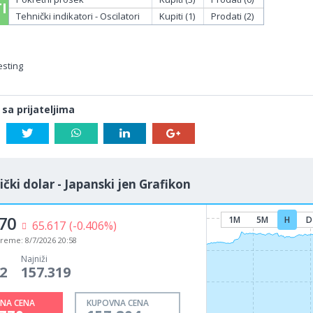
I
Tehnički indikatori - Oscilatori
Kupiti (1)
Prodati (2)
esting
 sa prijateljima
čki dolar - Japanski jen Grafikon
70
1M
5M
H
D
65.617
(-0.406%)
vreme:
8/7/2026 20:58
Najniži
2
157.319
NA CENA
KUPOVNA CENA