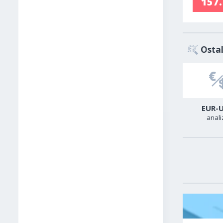
157
Ostal
USD-CAD
GER40
EUR-
analiza
analiza
anali