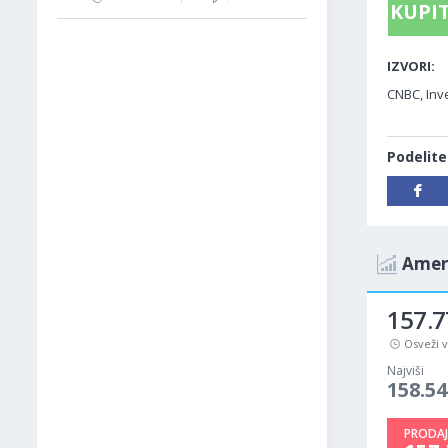
KUPIT
IZVORI:
CNBC, Inv
Podelite
Ameri
157.7
Osveži 
Najviši
158.54
PRODAJ