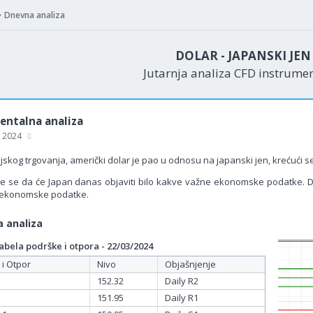
Dnevna analiza
DOLAR - JAPANSKI JE
Jutarnja analiza CFD instrume
ntalna analiza
, 2024
skog trgovanja, američki dolar je pao u odnosu na japanski jen, krećući s
e se da će Japan danas objaviti bilo kakve važne ekonomske podatke. Da
 ekonomske podatke.
 analiza
bela podrške i otpora - 22/03/2024
 i Otpor
Nivo
Objašnjenje
152.32
Daily R2
151.95
Daily R1