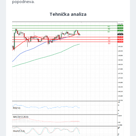
popodneva.
Tehnička analiza