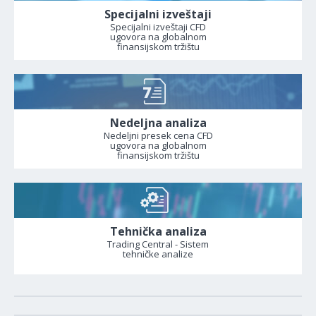
Specijalni izveštaji
Specijalni izveštaji CFD
ugovora na globalnom
finansijskom tržištu
Nedeljna analiza
Nedeljni presek cena CFD
ugovora na globalnom
finansijskom tržištu
Tehnička analiza
Trading Central - Sistem
tehničke analize