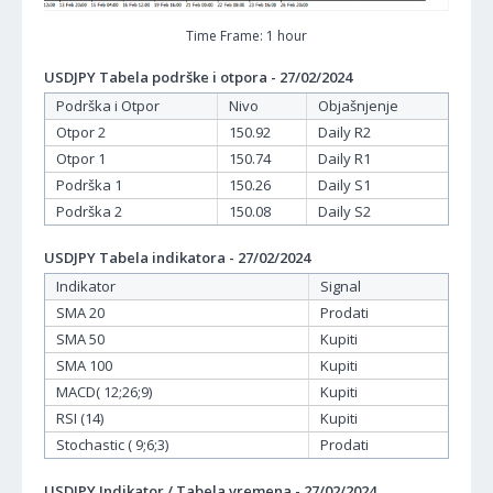
Time Frame: 1 hour
USDJPY Tabela podrške i otpora - 27/02/2024
Podrška i Otpor
Nivo
Objašnjenje
Otpor 2
150.92
Daily R2
Otpor 1
150.74
Daily R1
Podrška 1
150.26
Daily S1
Podrška 2
150.08
Daily S2
USDJPY Tabela indikatora - 27/02/2024
Indikator
Signal
SMA 20
Prodati
SMA 50
Kupiti
SMA 100
Kupiti
MACD( 12;26;9)
Kupiti
RSI (14)
Kupiti
Stochastic ( 9;6;3)
Prodati
USDJPY Indikator / Tabela vremena - 27/02/2024