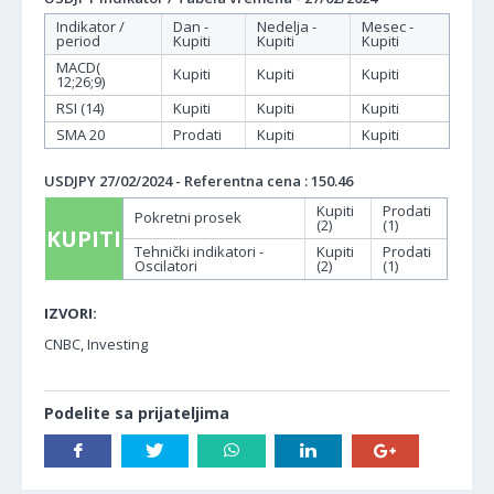
Indikator /
Dan -
Nedelja -
Mesec -
period
Kupiti
Kupiti
Kupiti
MACD(
Kupiti
Kupiti
Kupiti
12;26;9)
RSI (14)
Kupiti
Kupiti
Kupiti
SMA 20
Prodati
Kupiti
Kupiti
USDJPY 27/02/2024 - Referentna cena : 150.46
Kupiti
Prodati
Pokretni prosek
(2)
(1)
KUPITI
Tehnički indikatori -
Kupiti
Prodati
Oscilatori
(2)
(1)
IZVORI:
CNBC, Investing
Podelite sa prijateljima