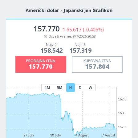
Američki dolar - Japanski jen Grafikon
157.770
65.617
(-0.406%)
Osveži vreme:
8/7/2026 20:58
Najviši
Najniži
158.542
157.319
PRODAJNA CENA
KUPOVNA CENA
157.770
157.804
1M
5M
H
D
W
162.5
160
157.5
27 July
30 July
4 August
7 August