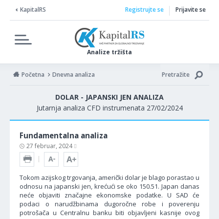
KapitalRS
Registrujte se
Prijavite se
Analize tržišta
Početna
Dnevna analiza
Pretražite
DOLAR - JAPANSKI JEN ANALIZA
Jutarnja analiza CFD instrumenata 27/02/2024
Fundamentalna analiza
27 februar, 2024
Tokom azijskog trgovanja, američki dolar je blago porastao u
odnosu na japanski jen, krećući se oko 150.51. Japan danas
neće objaviti značajne ekonomske podatke. U SAD će
podaci o narudžbinama dugoročne robe i poverenju
potrošača u Centralnu banku biti objavljeni kasnije ovog