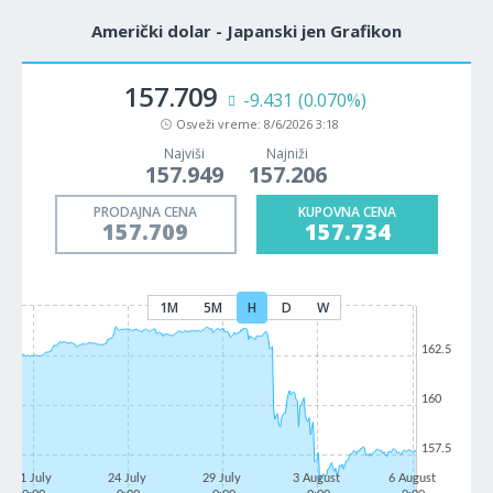
Američki dolar - Japanski jen Grafikon
157.709
-9.431
(0.070%)
Osveži vreme:
8/6/2026 3:18
Najviši
Najniži
157.949
157.206
PRODAJNA CENA
KUPOVNA CENA
157.709
157.734
1M
5M
H
D
W
162.5
160
157.5
21 July
24 July
29 July
3 August
6 August