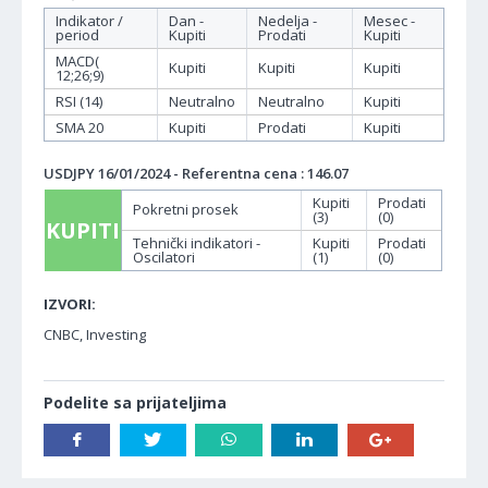
Indikator /
Dan -
Nedelja -
Mesec -
period
Kupiti
Prodati
Kupiti
MACD(
Kupiti
Kupiti
Kupiti
12;26;9)
RSI (14)
Neutralno
Neutralno
Kupiti
SMA 20
Kupiti
Prodati
Kupiti
USDJPY 16/01/2024 - Referentna cena : 146.07
Kupiti
Prodati
Pokretni prosek
(3)
(0)
KUPITI
Tehnički indikatori -
Kupiti
Prodati
Oscilatori
(1)
(0)
IZVORI:
CNBC, Investing
Podelite sa prijateljima