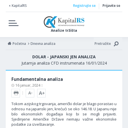
KapitalRS
Registrujte se
Prijavite se
Analize tržišta
Početna
Dnevna analiza
Pretražite
DOLAR - JAPANSKI JEN ANALIZA
Jutarnja analiza CFD instrumenata 16/01/2024
Fundamentalna analiza
16 januar, 2024
Tokom azijskog trgovanja, američki dolar je blago porastao u
odnosu na japanski jen, krećući se oko 146.18. U Japanu nije
bilo ekonomskih događaja koji bi se mogli prijaviti.
Sjedinjene Američke Države nemaju važne ekonomske
podatke za izveštavanje.