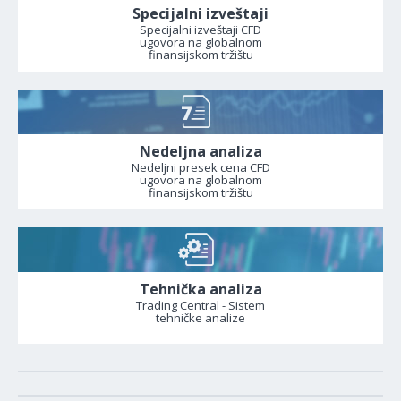
Specijalni izveštaji
Specijalni izveštaji CFD
ugovora na globalnom
finansijskom tržištu
Nedeljna analiza
Nedeljni presek cena CFD
ugovora na globalnom
finansijskom tržištu
Tehnička analiza
Trading Central - Sistem
tehničke analize