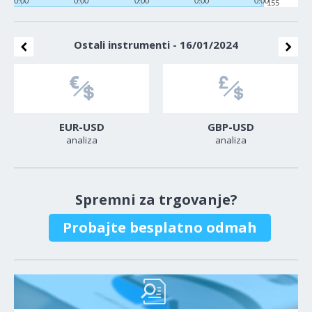
0:00
0:00
0:00
0:00
0:00
155
Ostali instrumenti - 16/01/2024
EUR-USD
GBP-USD
analiza
analiza
Spremni za trgovanje?
Probajte besplatno odmah