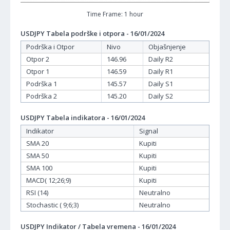
Time Frame: 1 hour
USDJPY Tabela podrške i otpora - 16/01/2024
Podrška i Otpor
Nivo
Objašnjenje
Otpor 2
146.96
Daily R2
Otpor 1
146.59
Daily R1
Podrška 1
145.57
Daily S1
Podrška 2
145.20
Daily S2
USDJPY Tabela indikatora - 16/01/2024
Indikator
Signal
SMA 20
Kupiti
SMA 50
Kupiti
SMA 100
Kupiti
MACD( 12;26;9)
Kupiti
RSI (14)
Neutralno
Stochastic ( 9;6;3)
Neutralno
USDJPY Indikator / Tabela vremena - 16/01/2024