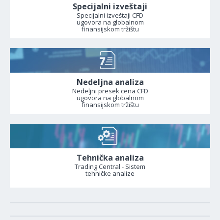
Specijalni izveštaji
Specijalni izveštaji CFD
ugovora na globalnom
finansijskom tržištu
Nedeljna analiza
Nedeljni presek cena CFD
ugovora na globalnom
finansijskom tržištu
Tehnička analiza
Trading Central - Sistem
tehničke analize