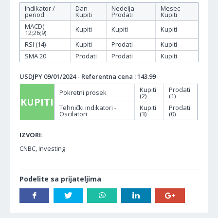
Indikator /
Dan -
Nedelja -
Mesec -
period
Kupiti
Prodati
Kupiti
MACD(
Kupiti
Kupiti
Kupiti
12;26;9)
RSI (14)
Kupiti
Prodati
Kupiti
SMA 20
Prodati
Prodati
Kupiti
USDJPY 09/01/2024 - Referentna cena : 143.99
Kupiti
Prodati
Pokretni prosek
(2)
(1)
KUPITI
Tehnički indikatori -
Kupiti
Prodati
Oscilatori
(3)
(0)
IZVORI:
CNBC, Investing
Podelite sa prijateljima