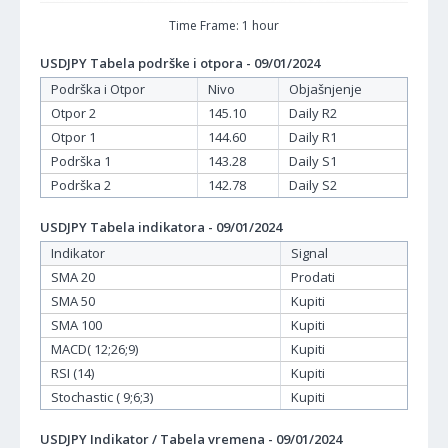
Time Frame: 1 hour
USDJPY Tabela podrške i otpora - 09/01/2024
Podrška i Otpor
Nivo
Objašnjenje
Otpor 2
145.10
Daily R2
Otpor 1
144.60
Daily R1
Podrška 1
143.28
Daily S1
Podrška 2
142.78
Daily S2
USDJPY Tabela indikatora - 09/01/2024
Indikator
Signal
SMA 20
Prodati
SMA 50
Kupiti
SMA 100
Kupiti
MACD( 12;26;9)
Kupiti
RSI (14)
Kupiti
Stochastic ( 9;6;3)
Kupiti
USDJPY Indikator / Tabela vremena - 09/01/2024