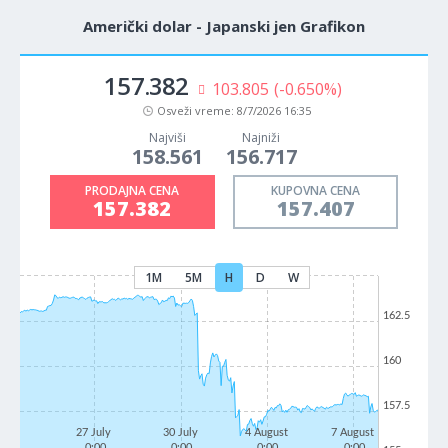
Američki dolar - Japanski jen Grafikon
157.382
103.805
(-0.650%)
Osveži vreme:
8/7/2026 16:35
Najviši
Najniži
158.561
156.717
PRODAJNA CENA
KUPOVNA CENA
157.382
157.407
1M
5M
H
D
W
162.5
160
157.5
27 July
30 July
4 August
7 August
0:00
0:00
0:00
0:00