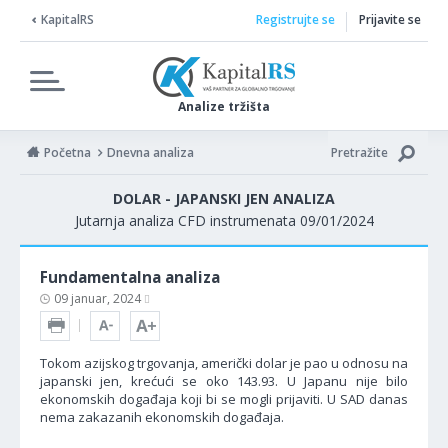
KapitalRS
Registrujte se
Prijavite se
Analize tržišta
Početna
Dnevna analiza
Pretražite
DOLAR - JAPANSKI JEN ANALIZA
Jutarnja analiza CFD instrumenata 09/01/2024
Fundamentalna analiza
09 januar, 2024
Tokom azijskog trgovanja, američki dolar je pao u odnosu na
japanski jen, krećući se oko 143.93. U Japanu nije bilo
ekonomskih događaja koji bi se mogli prijaviti. U SAD danas
nema zakazanih ekonomskih događaja.