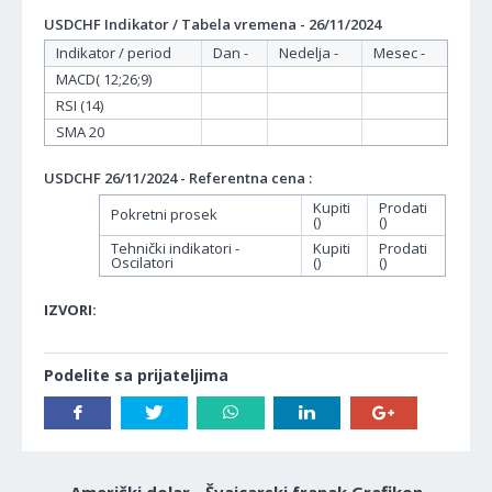
USDCHF Indikator / Tabela vremena - 26/11/2024
Indikator / period
Dan -
Nedelja -
Mesec -
MACD( 12;26;9)
RSI (14)
SMA 20
USDCHF 26/11/2024 - Referentna cena :
Kupiti
Prodati
Pokretni prosek
()
()
Tehnički indikatori -
Kupiti
Prodati
Oscilatori
()
()
IZVORI:
Podelite sa prijateljima