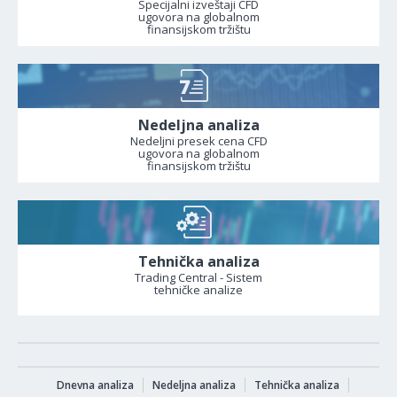
Specijalni izveštaji CFD
ugovora na globalnom
finansijskom tržištu
Nedeljna analiza
Nedeljni presek cena CFD
ugovora na globalnom
finansijskom tržištu
Tehnička analiza
Trading Central - Sistem
tehničke analize
Dnevna analiza
Nedeljna analiza
Tehnička analiza