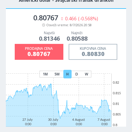
Američki dolar - Švajcarski franak Grafikon
0.80767
0.466
(-0.568%)
Osveži vreme:
8/7/2026 20:58
Najviši
Najniži
0.81346
0.80588
PRODAJNA CENA
KUPOVNA CENA
0.80767
0.80830
1M
5M
H
D
W
0.82
0.815
0.81
0.805
27 July
30 July
4 August
7 August
0:00
0:00
0:00
0:00
0.8