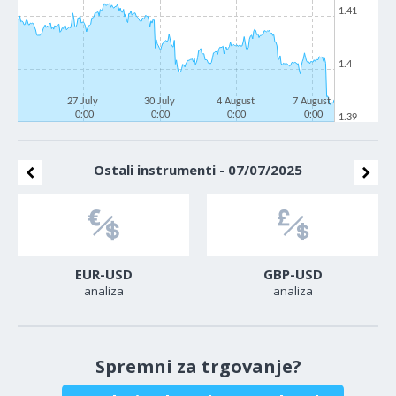
1.41
1.4
27 July
30 July
4 August
7 August
0:00
0:00
0:00
0:00
1.39
Ostali instrumenti - 07/07/2025
EUR-USD
GBP-USD
analiza
analiza
Spremni za trgovanje?