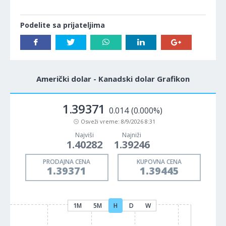
Podelite sa prijateljima
Američki dolar - Kanadski dolar Grafikon
1.39371
0.014
(0.000%)
Osveži vreme:
8/9/2026 8:31
Najviši
Najniži
1.40282
1.39246
PRODAJNA CENA
KUPOVNA CENA
1.39371
1.39445
1M
5M
H
D
W