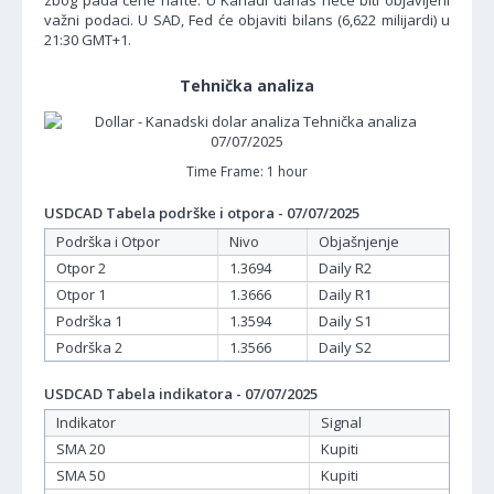
zbog pada cene nafte. U Kanadi danas neće biti objavljeni
važni podaci. U SAD, Fed će objaviti bilans (6,622 milijardi) u
21:30 GMT+1.
Tehnička analiza
Time Frame: 1 hour
USDCAD Tabela podrške i otpora - 07/07/2025
Podrška i Otpor
Nivo
Objašnjenje
Otpor 2
1.3694
Daily R2
Otpor 1
1.3666
Daily R1
Podrška 1
1.3594
Daily S1
Podrška 2
1.3566
Daily S2
USDCAD Tabela indikatora - 07/07/2025
Indikator
Signal
SMA 20
Kupiti
SMA 50
Kupiti