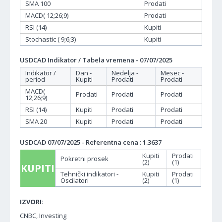
SMA 100
Prodati
MACD( 12;26;9)
Prodati
RSI (14)
Kupiti
Stochastic ( 9;6;3)
Kupiti
USDCAD Indikator / Tabela vremena - 07/07/2025
Indikator /
Dan -
Nedelja -
Mesec -
period
Kupiti
Prodati
Prodati
MACD(
Prodati
Prodati
Prodati
12;26;9)
RSI (14)
Kupiti
Prodati
Prodati
SMA 20
Kupiti
Prodati
Prodati
USDCAD 07/07/2025 - Referentna cena : 1.3637
Kupiti
Prodati
Pokretni prosek
(2)
(1)
KUPITI
Tehnički indikatori -
Kupiti
Prodati
Oscilatori
(2)
(1)
IZVORI:
CNBC, Investing