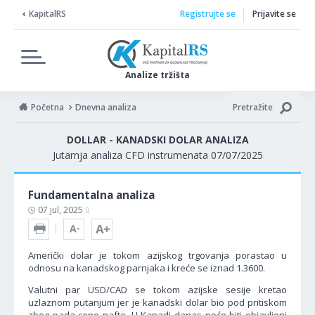
KapitalRS
Registrujte se
Prijavite se
Analize tržišta
Početna
Dnevna analiza
Pretražite
DOLLAR - KANADSKI DOLAR ANALIZA
Jutarnja analiza CFD instrumenata 07/07/2025
Fundamentalna analiza
07 jul, 2025
Američki dolar je tokom azijskog trgovanja porastao u
odnosu na kanadskog parnjaka i kreće se iznad 1.3600.
Valutni par USD/CAD se tokom azijske sesije kretao
uzlaznom putanjum jer je kanadski dolar bio pod pritiskom