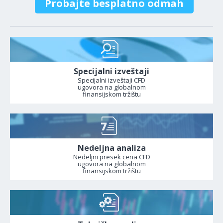
Probajte besplatno odmah
Specijalni izveštaji
Specijalni izveštaji CFD
ugovora na globalnom
finansijskom tržištu
Nedeljna analiza
Nedeljni presek cena CFD
ugovora na globalnom
finansijskom tržištu