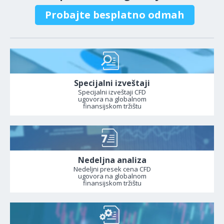
Probajte besplatno odmah
Specijalni izveštaji
Specijalni izveštaji CFD
ugovora na globalnom
finansijskom tržištu
Nedeljna analiza
Nedeljni presek cena CFD
ugovora na globalnom
finansijskom tržištu