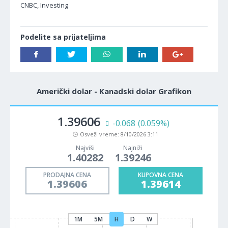
CNBC, Investing
Podelite sa prijateljima
Američki dolar - Kanadski dolar Grafikon
1.39606
-0.068
(0.059%)
Osveži vreme:
8/10/2026 3:11
Najviši
Najniži
1.40282
1.39246
PRODAJNA CENA
KUPOVNA CENA
1.39606
1.39614
1M
5M
H
D
W