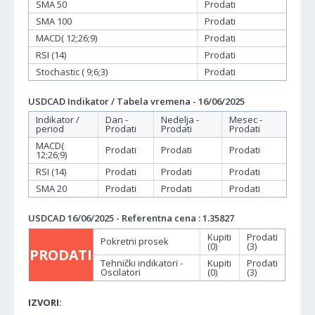
SMA 50
Prodati
SMA 100
Prodati
MACD( 12;26;9)
Prodati
RSI (14)
Prodati
Stochastic ( 9;6;3)
Prodati
USDCAD Indikator / Tabela vremena - 16/06/2025
Indikator /
Dan -
Nedelja -
Mesec -
period
Prodati
Prodati
Prodati
MACD(
Prodati
Prodati
Prodati
12;26;9)
RSI (14)
Prodati
Prodati
Prodati
SMA 20
Prodati
Prodati
Prodati
USDCAD 16/06/2025 - Referentna cena : 1.35827
Kupiti
Prodati
Pokretni prosek
(0)
(3)
PRODATI
Tehnički indikatori -
Kupiti
Prodati
Oscilatori
(0)
(3)
IZVORI: