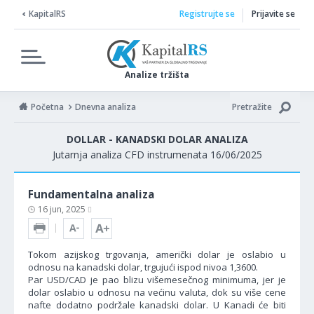
KapitalRS
Registrujte se
Prijavite se
Analize tržišta
Početna
Dnevna analiza
Pretražite
DOLLAR - KANADSKI DOLAR ANALIZA
Jutarnja analiza CFD instrumenata 16/06/2025
Fundamentalna analiza
16 jun, 2025
Tokom azijskog trgovanja, američki dolar je oslabio u
odnosu na kanadski dolar, trgujući ispod nivoa 1,3600.
Par USD/CAD je pao blizu višemesečnog minimuma, jer je
dolar oslabio u odnosu na većinu valuta, dok su više cene
nafte dodatno podržale kanadski dolar. U Kanadi će biti