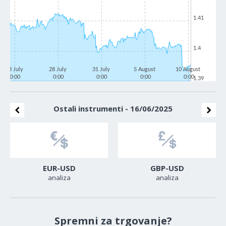
1.41
1.4
23 July
28 July
31 July
5 August
10 August
0:00
0:00
0:00
0:00
0:00
1.39
Ostali instrumenti - 16/06/2025
EUR-USD
GBP-USD
analiza
analiza
Spremni za trgovanje?