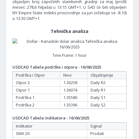
objavljen broj započetih stambenih gradnji za maj (prošli
mesec: 278,6 hiljada) u 13:15 GMT+1. U SAD će biti objavljen
NY Empire State indeks proizvodnje za jun (očekuje se -8.10)
u 13:30 GMT+1.
Tehnička analiza
Time Frame: 1 hour
USDCAD Tabela podrške i otpora - 16/06/2025
Podrška i Otpor
Nivo
Objašnjenje
Otpor 2
1.36258
Daily R2
Otpor 1
1.36074
Daily R1
Podrška 1
1.35580
Daily S1
Podrška 2
1.35396
Daily S2
USDCAD Tabela indikatora - 16/06/2025
Indikator
Signal
SMA 20
Prodati