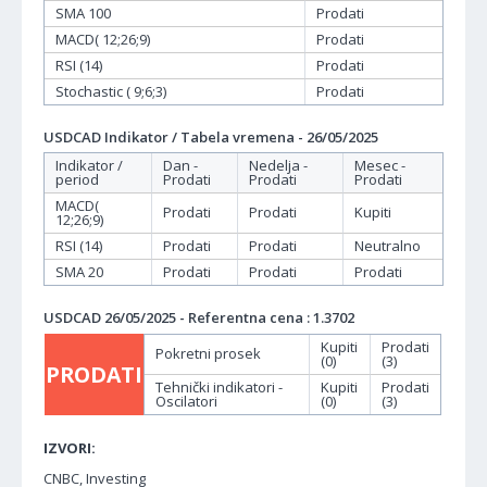
SMA 100
Prodati
MACD( 12;26;9)
Prodati
RSI (14)
Prodati
Stochastic ( 9;6;3)
Prodati
USDCAD Indikator / Tabela vremena - 26/05/2025
Indikator /
Dan -
Nedelja -
Mesec -
period
Prodati
Prodati
Prodati
MACD(
Prodati
Prodati
Kupiti
12;26;9)
RSI (14)
Prodati
Prodati
Neutralno
SMA 20
Prodati
Prodati
Prodati
USDCAD 26/05/2025 - Referentna cena : 1.3702
Kupiti
Prodati
Pokretni prosek
(0)
(3)
PRODATI
Tehnički indikatori -
Kupiti
Prodati
Oscilatori
(0)
(3)
IZVORI:
CNBC, Investing