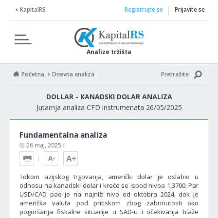
KapitalRS
Registrujte se
Prijavite se
Analize tržišta
Početna
Dnevna analiza
Pretražite
DOLLAR - KANADSKI DOLAR ANALIZA
Jutarnja analiza CFD instrumenata 26/05/2025
Fundamentalna analiza
26 maj, 2025
Tokom azijskog trgovanja, američki dolar je oslabio u
odnosu na kanadski dolar i kreće se ispod nivoa 1,3700. Par
USD/CAD pao je na najniži nivo od oktobra 2024, dok je
američka valuta pod pritiskom zbog zabrinutosti oko
pogoršanja fiskalne situacije u SAD-u i očekivanja blaže