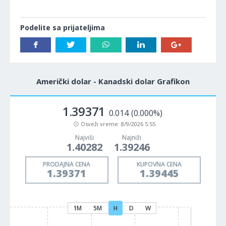
Podelite sa prijateljima
Američki dolar - Kanadski dolar Grafikon
1.39371
0.014
(0.000%)
Osveži vreme:
8/9/2026 5:55
Najviši
Najniži
1.40282
1.39246
PRODAJNA CENA
KUPOVNA CENA
1.39371
1.39445
1M
5M
H
D
W