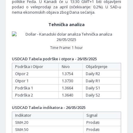
politike Feda. U Kanadi će u 13:30 GMT+1 biti objavljeni
podaci o veleprodaji za april (očekivanje: 0.2%). U SAD-u
nema ekonomskih objava zbog Dana sećanja.
Tehnička analiza
Time Frame: 1 hour
USDCAD Tabela podrške i otpora - 26/05/2025
Podrška i Otpor
Nivo
Objašnjenje
Otpor 2
1.3754
Daily R2
Otpor 1
1.3730
Daily R1
Podrška 1
1.3664
Daily S1
Podrška 2
1.3640
Daily S2
USDCAD Tabela indikatora - 26/05/2025
Indikator
Signal
SMA 20
Prodati
SMA 50
Prodati