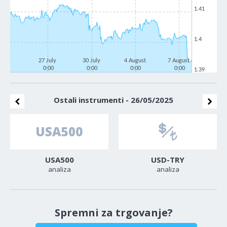
1.41
1.4
27 July
30 July
4 August
7 August
0:00
0:00
0:00
0:00
1.39
Ostali instrumenti - 26/05/2025
USA500
USD-TRY
analiza
analiza
Spremni za trgovanje?