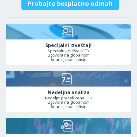
Probajte besplatno odmah
Specijalni izveštaji
Specijalni izveštaji CFD
ugovora na globalnom
finansijskom tržištu
Nedeljna analiza
Nedeljni presek cena CFD
ugovora na globalnom
finansijskom tržištu