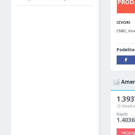
PROD
IZVORI:
CNBC, Inve
Podelite
Ameri
1.393
Osveži 
Najviši
1.4036
PRODAJ