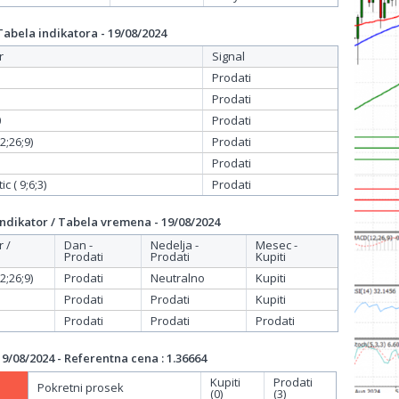
bela indikatora - 19/08/2024
r
Signal
Prodati
Prodati
0
Prodati
;26;9)
Prodati
Prodati
c ( 9;6;3)
Prodati
dikator / Tabela vremena - 19/08/2024
r /
Dan -
Nedelja -
Mesec -
Prodati
Prodati
Kupiti
;26;9)
Prodati
Neutralno
Kupiti
Prodati
Prodati
Kupiti
Prodati
Prodati
Prodati
/08/2024 - Referentna cena : 1.36664
Kupiti
Prodati
Pokretni prosek
(0)
(3)