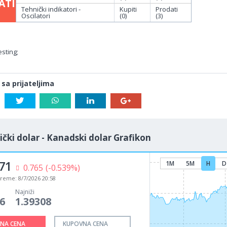
ATI
Tehnički indikatori -
Kupiti
Prodati
Oscilatori
(0)
(3)
sting;
 sa prijateljima
čki dolar - Kanadski dolar Grafikon
71
1M
5M
H
D
0.765
(-0.539%)
vreme:
8/7/2026 20:58
Najniži
6
1.39308
NA CENA
KUPOVNA CENA