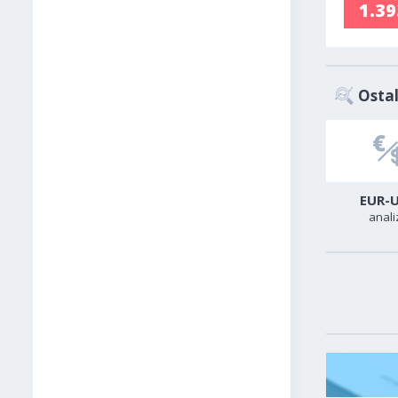
1.3
Ostal
USD-TRY
GER40
EUR-
analiza
analiza
anali