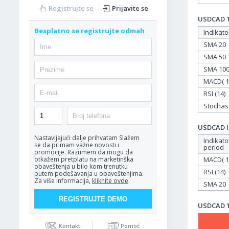
Registrujte se
Prijavite se
USDCAD Ta
Besplatno se registrujte odmah
Indikato
SMA 20
SMA 50
SMA 10
MACD( 12
RSI (14)
Stochasti
USDCAD In
Nastavljajući dalje prihvatam
Slažem
Indikato
se da primam važne novosti i
period
promocije. Razumem da mogu da
MACD( 12
otkažem pretplatu na marketinška
obaveštenja u bilo kom trenutku
RSI (14)
putem podešavanja u obaveštenjima.
Za više informacija,
kliknite ovde
.
SMA 20
USDCAD 19
Kontakt
Pomoć