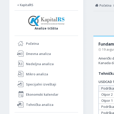
KapitalRS
Početna
Analize tržišta
Početna
Fundame
19 avgu
Dnevna analiza
Američki d
Kanada da
Nedeljna analiza
Tehnička
Mikro analiza
USDCAD Ta
Specijalni izveštaji
Podrška
Ekonomski kalendar
Otpor 2
Otpor 1
Tehnička analiza
Podrška
Podrška