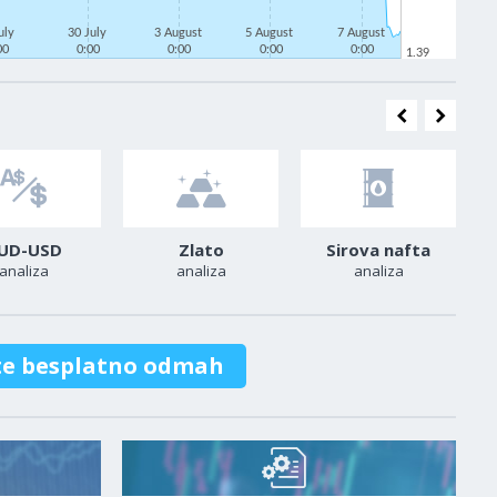
uly
30 July
3 August
5 August
7 August
00
0:00
0:00
0:00
0:00
1.39
UD-USD
Zlato
Sirova nafta
analiza
analiza
analiza
te besplatno odmah