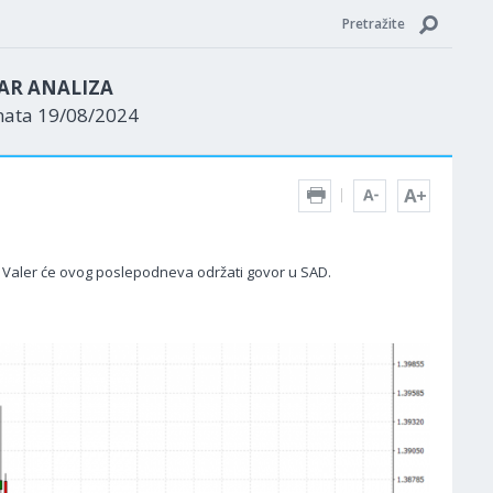
Pretražite
AR ANALIZA
nata 19/08/2024
 Valer će ovog poslepodneva održati govor u SAD.