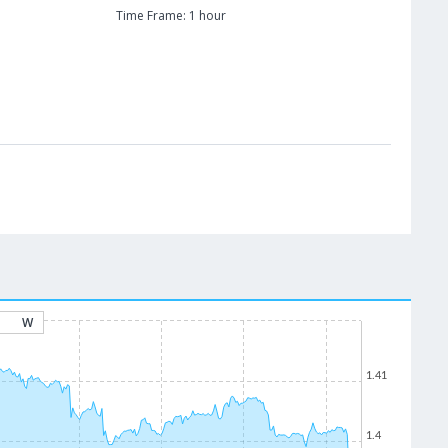
Time Frame: 1 hour
W
1.41
1.4