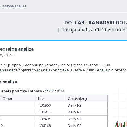
Dnevna analiza
DOLLAR - KANADSKI DOL
Jutarnja analiza CFD instrume
ntalna analiza
st, 2024
olar je opao u odnosu na kanadski dolar i kreće se ispod 1,3700.
nas neće objaviti značajne ekonomske izveštaje. Član Federalnih rezervi
 analiza
bela podrške i otpora - 19/08/2024
 i Otpor
Nivo
Objašnjenje
1.36960
Daily R2
1.36833
Daily R1
 1
1.36495
Daily S1
 2
1.36368
Daily S2