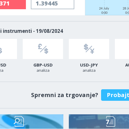
9371
1.39445
24 July
28 J
0:00
0:
i instrumenti - 19/08/2024
USD
GBP-USD
USD-JPY
A
za
analiza
analiza
Spremni za trgovanje?
Probaj