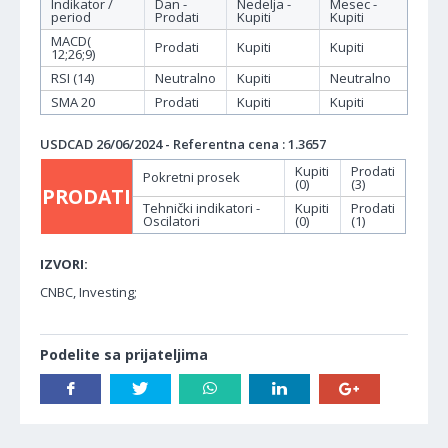
Indikator /
Dan -
Nedelja -
Mesec -
period
Prodati
Kupiti
Kupiti
MACD(
Prodati
Kupiti
Kupiti
12;26;9)
RSI (14)
Neutralno
Kupiti
Neutralno
SMA 20
Prodati
Kupiti
Kupiti
USDCAD 26/06/2024 - Referentna cena : 1.3657
Kupiti
Prodati
Pokretni prosek
(0)
(3)
PRODATI
Tehnički indikatori -
Kupiti
Prodati
Oscilatori
(0)
(1)
IZVORI:
CNBC, Investing;
Podelite sa prijateljima