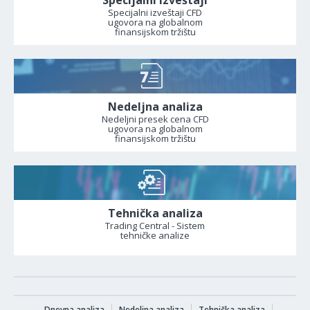
Specijalni izveštaji CFD
ugovora na globalnom
finansijskom tržištu
Nedeljna analiza
Nedeljni presek cena CFD
ugovora na globalnom
finansijskom tržištu
Tehnička analiza
Trading Central - Sistem
tehničke analize
Dnevna analiza
Nedeljna analiza
Tehnička analiza