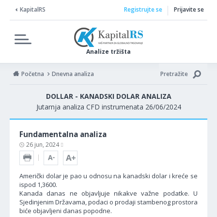
KapitalRS
Registrujte se
Prijavite se
Analize tržišta
Početna
Dnevna analiza
Pretražite
DOLLAR - KANADSKI DOLAR ANALIZA
Jutarnja analiza CFD instrumenata 26/06/2024
Fundamentalna analiza
26 jun, 2024
Američki dolar je pao u odnosu na kanadski dolar i kreće se
ispod 1,3600.
Kanada danas ne objavljuje nikakve važne podatke. U
Sjedinjenim Državama, podaci o prodaji stambenog prostora
biće objavljeni danas popodne.