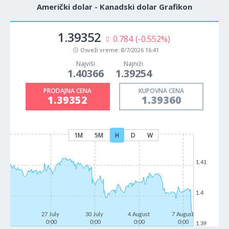
Američki dolar - Kanadski dolar Grafikon
1.39352
0.784
(-0.552%)
Osveži vreme:
8/7/2026 16:41
Najviši
Najniži
1.40366
1.39254
PRODAJNA CENA
KUPOVNA CENA
1.39352
1.39360
1M
5M
H
D
W
1.41
1.4
27 July
30 July
4 August
7 August
0:00
0:00
0:00
0:00
1.39