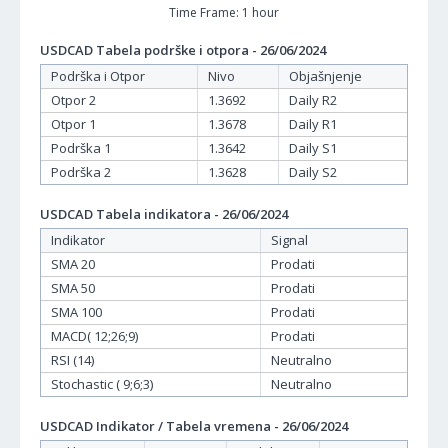
Time Frame: 1 hour
USDCAD Tabela podrške i otpora - 26/06/2024
Podrška i Otpor
Nivo
Objašnjenje
Otpor 2
1.3692
Daily R2
Otpor 1
1.3678
Daily R1
Podrška 1
1.3642
Daily S1
Podrška 2
1.3628
Daily S2
USDCAD Tabela indikatora - 26/06/2024
Indikator
Signal
SMA 20
Prodati
SMA 50
Prodati
SMA 100
Prodati
MACD( 12;26;9)
Prodati
RSI (14)
Neutralno
Stochastic ( 9;6;3)
Neutralno
USDCAD Indikator / Tabela vremena - 26/06/2024