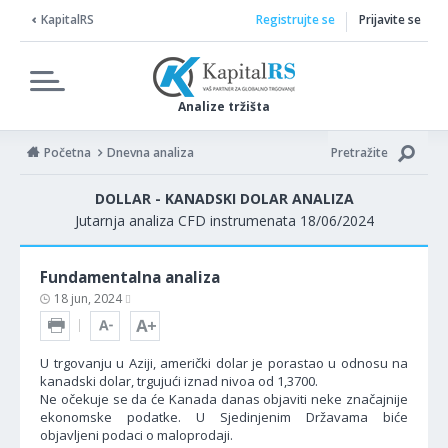
KapitalRS
Registrujte se
Prijavite se
Analize tržišta
Početna
Dnevna analiza
Pretražite
DOLLAR - KANADSKI DOLAR ANALIZA
Jutarnja analiza CFD instrumenata 18/06/2024
Fundamentalna analiza
18 jun, 2024
U trgovanju u Aziji, američki dolar je porastao u odnosu na
kanadski dolar, trgujući iznad nivoa od 1,3700.
Ne očekuje se da će Kanada danas objaviti neke značajnije
ekonomske podatke. U Sjedinjenim Državama biće
objavljeni podaci o maloprodaji.