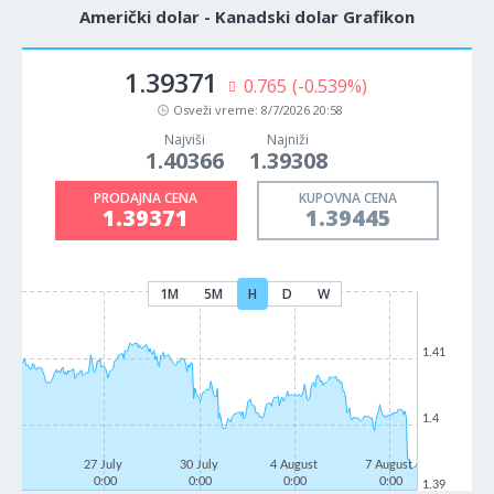
Američki dolar - Kanadski dolar Grafikon
1.39371
0.765
(-0.539%)
Osveži vreme:
8/7/2026 20:58
Najviši
Najniži
1.40366
1.39308
PRODAJNA CENA
KUPOVNA CENA
1.39371
1.39445
1M
5M
H
D
W
1.41
1.4
27 July
30 July
4 August
7 August
0:00
0:00
0:00
0:00
1.39