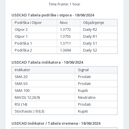
Time Frame: 1 hour
USDCAD Tabela podrške i otpora - 18/06/2024
Podrška i Otpor
Nivo
Objašnjenje
Otpor 2
1.3772
Daily R2
Otpor 1
1.3755
Daily R1
Podrška 1
1.3711
Daily S1
Podrška 2
1.3694
Daily S2
USDCAD Tabela indikatora - 18/06/2024
Indikator
Signal
SMA 20
Prodati
SMA 50
Prodati
SMA 100
Kupiti
MACD( 12;26;9)
Neutralno
RSI (14)
Prodati
Stochastic ( 9;6;3)
Kupiti
USDCAD Indikator / Tabela vremena - 18/06/2024