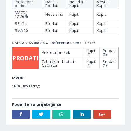
Indikator /
Dan -
Nedelja -
Mesec -
period
Prodati
Kupiti
Kupiti
MACD(
Neutralno
Kupiti
Kupiti
12;26;9)
RSI (14)
Prodati
Kupiti
Kupiti
SMA 20
Prodati
Kupiti
Kupiti
USDCAD 18/06/2024 - Referentna cena : 1.3735
Kupiti
Prodati
Pokretni prosek
(1)
(2)
PRODATI
Tehnički indikatori -
Kupiti
Prodati
Oscilatori
(1)
(1)
IZVORI:
CNBC, Investing;
Podelite sa prijateljima