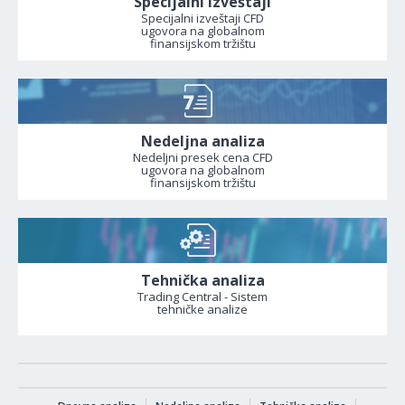
Specijalni izveštaji
Specijalni izveštaji CFD
ugovora na globalnom
finansijskom tržištu
Nedeljna analiza
Nedeljni presek cena CFD
ugovora na globalnom
finansijskom tržištu
Tehnička analiza
Trading Central - Sistem
tehničke analize