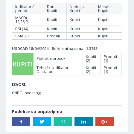
Indikator /
Dan -
Nedelja -
Mesec -
period
Kupiti
Kupiti
Kupiti
MACD(
Kupiti
Kupiti
Kupiti
12;26;9)
RSI (14)
Kupiti
Kupiti
Kupiti
SMA 20
Prodati
Kupiti
Kupiti
USDCAD 18/04/2024 - Referentna cena : 1.3753
Kupiti
Prodati
Pokretni prosek
(2)
(1)
KUPITI
Tehnički indikatori -
Kupiti
Prodati
Oscilatori
(2)
(1)
IZVORI:
CNBC, Investing;
Podelite sa prijateljima