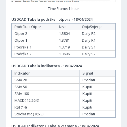
Time Frame: 1 hour
USDCAD Tabela podrške i otpora - 18/04/2024
Podrška i Otpor
Nivo
Objašnjenje
Otpor 2
1.3804
Daily R2
Otpor 1
1.3781
Daily R1
Podrška 1
1.3719
Daily S1
Podrška 2
1.3696
Daily S2
USDCAD Tabela indikatora - 18/04/2024
Indikator
Signal
SMA 20
Prodati
SMA 50
Kupiti
SMA 100
Kupiti
MACD( 12;26;9)
Kupiti
RSI (14)
Kupiti
Stochastic ( 9;6;3)
Prodati
USDCAD Indikator / Tabela vremena - 18/04/2024