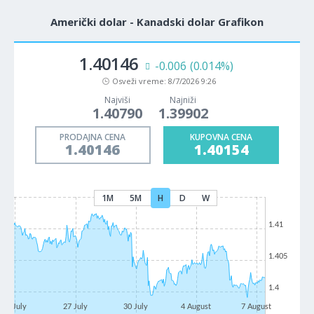
Američki dolar - Kanadski dolar Grafikon
1.40146
-0.006
(0.014%)
Osveži vreme:
8/7/2026 9:26
Najviši
Najniži
1.40790
1.39902
PRODAJNA CENA
KUPOVNA CENA
1.40146
1.40154
1M
5M
H
D
W
1.41
1.405
1.4
22 July
27 July
30 July
4 August
7 August