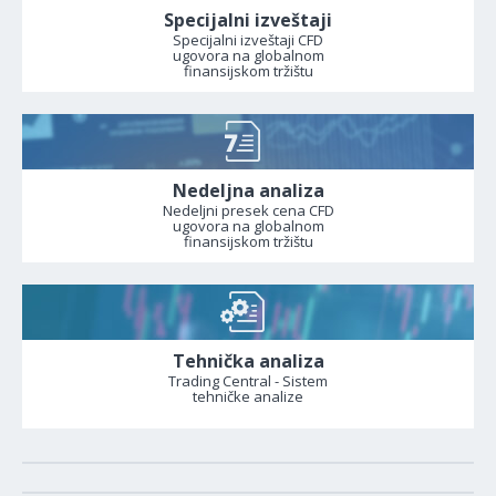
Specijalni izveštaji
Specijalni izveštaji CFD
ugovora na globalnom
finansijskom tržištu
Nedeljna analiza
Nedeljni presek cena CFD
ugovora na globalnom
finansijskom tržištu
Tehnička analiza
Trading Central - Sistem
tehničke analize