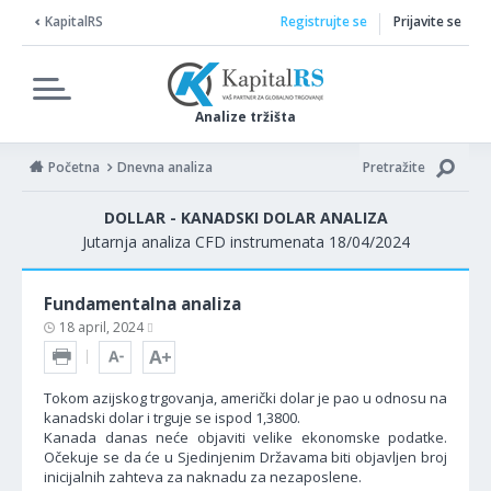
KapitalRS
Registrujte se
Prijavite se
Analize tržišta
Početna
Dnevna analiza
Pretražite
DOLLAR - KANADSKI DOLAR ANALIZA
Jutarnja analiza CFD instrumenata 18/04/2024
Fundamentalna analiza
18 april, 2024
Tokom azijskog trgovanja, američki dolar je pao u odnosu na
kanadski dolar i trguje se ispod 1,3800.
Kanada danas neće objaviti velike ekonomske podatke.
Očekuje se da će u Sjedinjenim Državama biti objavljen broj
inicijalnih zahteva za naknadu za nezaposlene.