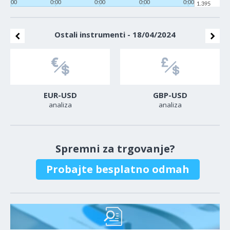
0:00
0:00
0:00
0:00
0:00
1.395
Ostali instrumenti - 18/04/2024
EUR-USD
GBP-USD
analiza
analiza
Spremni za trgovanje?
Probajte besplatno odmah