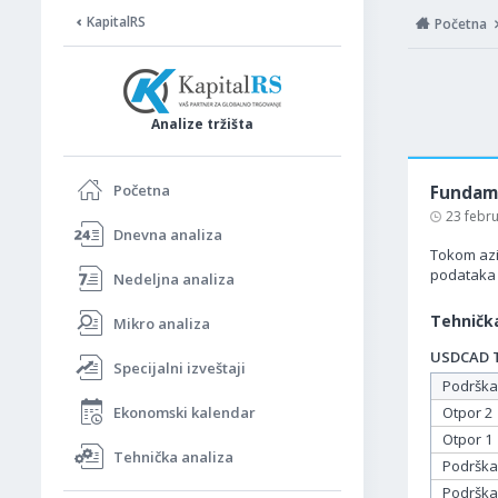
KapitalRS
Početna
Analize tržišta
Početna
Fundame
23 febr
Dnevna analiza
Tokom azi
podataka 
Nedeljna analiza
Tehnička
Mikro analiza
USDCAD Ta
Specijalni izveštaji
Podrška
Ekonomski kalendar
Otpor 2
Otpor 1
Tehnička analiza
Podrška
Podrška