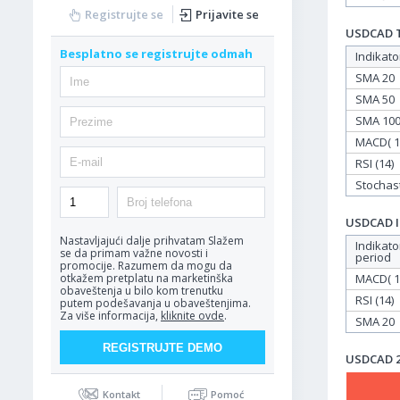
Registrujte se
Prijavite se
USDCAD Ta
Besplatno se registrujte odmah
Indikato
SMA 20
SMA 50
SMA 10
MACD( 12
RSI (14)
Stochasti
USDCAD In
Nastavljajući dalje prihvatam
Slažem
Indikato
se da primam važne novosti i
period
promocije. Razumem da mogu da
MACD( 12
otkažem pretplatu na marketinška
obaveštenja u bilo kom trenutku
RSI (14)
putem podešavanja u obaveštenjima.
Za više informacija,
kliknite ovde
.
SMA 20
USDCAD 23
Kontakt
Pomoć