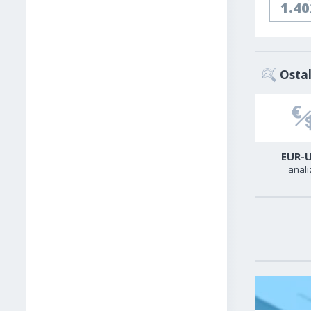
1.4
Ostal
USD-TRY
GER40
EUR-
analiza
analiza
anali