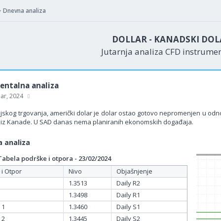
Dnevna analiza
DOLLAR - KANADSKI DOL
Jutarnja analiza CFD instrume
ntalna analiza
uar, 2024
jskog trgovanja, američki dolar je dolar ostao gotovo nepromenjen u odn
iz Kanade. U SAD danas nema planiranih ekonomskih događaja.
 analiza
bela podrške i otpora - 23/02/2024
 i Otpor
Nivo
Objašnjenje
1.3513
Daily R2
1.3498
Daily R1
 1
1.3460
Daily S1
 2
1.3445
Daily S2