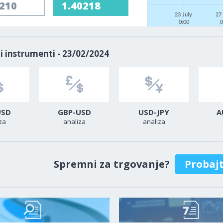
0210
1.40218
23 July
27
0:00
0
i instrumenti - 23/02/2024
USD
GBP-USD
USD-JPY
A
za
analiza
analiza
Spremni za trgovanje?
Probaj