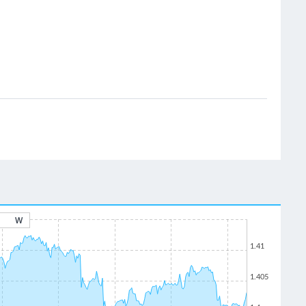
W
1.41
1.405