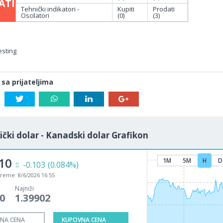
ATI
Tehnički indikatori -
Kupiti
Prodati
Oscilatori
(0)
(3)
esting
 sa prijateljima
čki dolar - Kanadski dolar Grafikon
10
1M
5M
H
D
-0.103
(0.084%)
vreme:
8/6/2026 16:55
Najniži
0
1.39902
NA CENA
KUPOVNA CENA