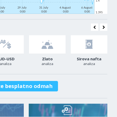
1.4
 July
29 July
31 July
4 August
6 August
:00
0:00
0:00
0:00
0:00
1.395
UD-USD
Zlato
Sirova nafta
analiza
analiza
analiza
te besplatno odmah