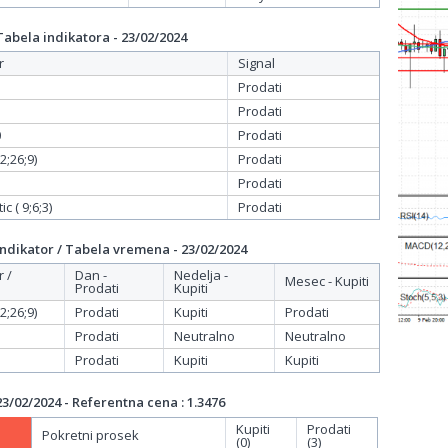
bela indikatora - 23/02/2024
r
Signal
Prodati
Prodati
0
Prodati
;26;9)
Prodati
Prodati
c ( 9;6;3)
Prodati
dikator / Tabela vremena - 23/02/2024
r /
Dan -
Nedelja -
Mesec - Kupiti
Prodati
Kupiti
;26;9)
Prodati
Kupiti
Prodati
Prodati
Neutralno
Neutralno
Prodati
Kupiti
Kupiti
/02/2024 - Referentna cena : 1.3476
Kupiti
Prodati
Pokretni prosek
(0)
(3)