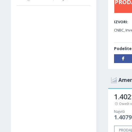
PROD
IZVORI:
CNBC, Inv
Podelite
Ameri
1.402
Osveži 
Najviši
1.4079
PRODAJ