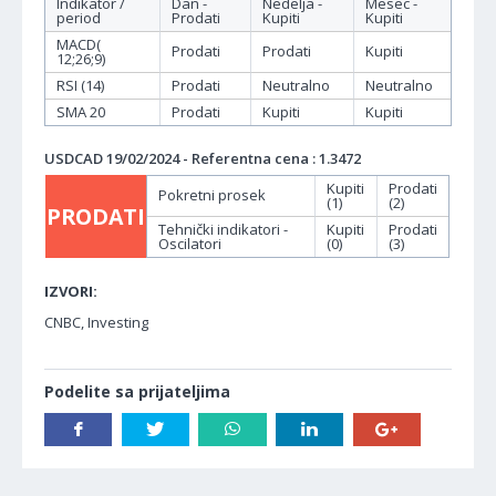
Indikator /
Dan -
Nedelja -
Mesec -
period
Prodati
Kupiti
Kupiti
MACD(
Prodati
Prodati
Kupiti
12;26;9)
RSI (14)
Prodati
Neutralno
Neutralno
SMA 20
Prodati
Kupiti
Kupiti
USDCAD 19/02/2024 - Referentna cena : 1.3472
Kupiti
Prodati
Pokretni prosek
(1)
(2)
PRODATI
Tehnički indikatori -
Kupiti
Prodati
Oscilatori
(0)
(3)
IZVORI:
CNBC, Investing
Podelite sa prijateljima