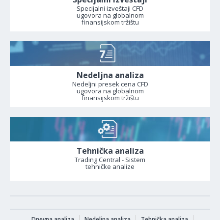
Specijalni izveštaji CFD
ugovora na globalnom
finansijskom tržištu
Nedeljna analiza
Nedeljni presek cena CFD
ugovora na globalnom
finansijskom tržištu
Tehnička analiza
Trading Central - Sistem
tehničke analize
Dnevna analiza
Nedeljna analiza
Tehnička analiza