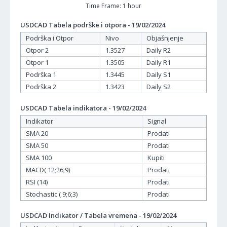
Time Frame: 1 hour
USDCAD Tabela podrške i otpora - 19/02/2024
Podrška i Otpor
Nivo
Objašnjenje
Otpor 2
1.3527
Daily R2
Otpor 1
1.3505
Daily R1
Podrška 1
1.3445
Daily S1
Podrška 2
1.3423
Daily S2
USDCAD Tabela indikatora - 19/02/2024
Indikator
Signal
SMA 20
Prodati
SMA 50
Prodati
SMA 100
Kupiti
MACD( 12;26;9)
Prodati
RSI (14)
Prodati
Stochastic ( 9;6;3)
Prodati
USDCAD Indikator / Tabela vremena - 19/02/2024