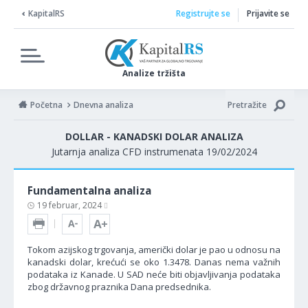
KapitalRS
Registrujte se
Prijavite se
Analize tržišta
Početna
Dnevna analiza
Pretražite
DOLLAR - KANADSKI DOLAR ANALIZA
Jutarnja analiza CFD instrumenata 19/02/2024
Fundamentalna analiza
19 februar, 2024
Tokom azijskog trgovanja, američki dolar je pao u odnosu na
kanadski dolar, krećući se oko 1.3478. Danas nema važnih
podataka iz Kanade. U SAD neće biti objavljivanja podataka
zbog državnog praznika Dana predsednika.