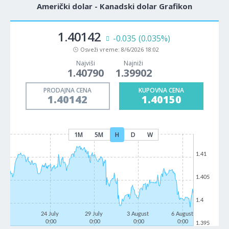
Američki dolar - Kanadski dolar Grafikon
1.40142
-0.035
(0.035%)
Osveži vreme:
8/6/2026 18:02
Najviši
Najniži
1.40790
1.39902
PRODAJNA CENA
KUPOVNA CENA
1.40142
1.40150
1M
5M
H
D
W
1.41
1.405
1.4
24 July
29 July
3 August
6 August
0:00
0:00
0:00
0:00
1.395