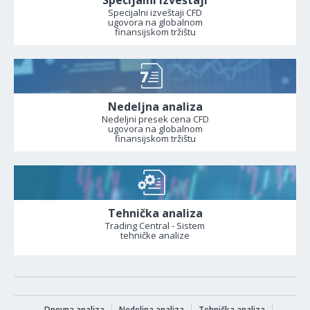
Specijalni izveštaji
Specijalni izveštaji CFD
ugovora na globalnom
finansijskom tržištu
Nedeljna analiza
Nedeljni presek cena CFD
ugovora na globalnom
finansijskom tržištu
Tehnička analiza
Trading Central - Sistem
tehničke analize
Dnevna analiza
Nedeljna analiza
Tehnička analiza