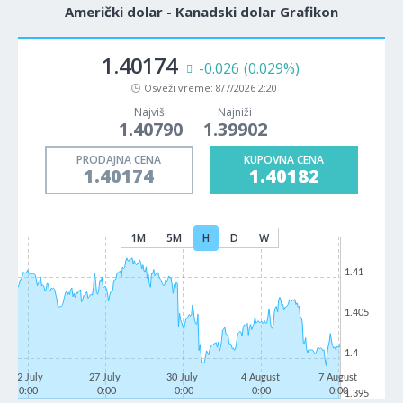
Američki dolar - Kanadski dolar Grafikon
1.40174
-0.026
(0.029%)
Osveži vreme:
8/7/2026 2:20
Najviši
Najniži
1.40790
1.39902
PRODAJNA CENA
KUPOVNA CENA
1.40174
1.40182
1M
5M
H
D
W
1.41
1.405
1.4
22 July
27 July
30 July
4 August
7 August
0:00
0:00
0:00
0:00
0:00
1.395