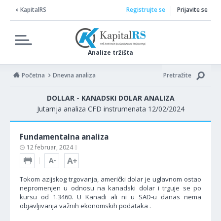
KapitalRS
Registrujte se
Prijavite se
Analize tržišta
Početna
Dnevna analiza
Pretražite
DOLLAR - KANADSKI DOLAR ANALIZA
Jutarnja analiza CFD instrumenata 12/02/2024
Fundamentalna analiza
12 februar, 2024
Tokom azijskog trgovanja, američki dolar je uglavnom ostao
nepromenjen u odnosu na kanadski dolar i trguje se po
kursu od 1.3460. U Kanadi ali ni u SAD-u danas nema
objavljivanja važnih ekonomskih podataka .