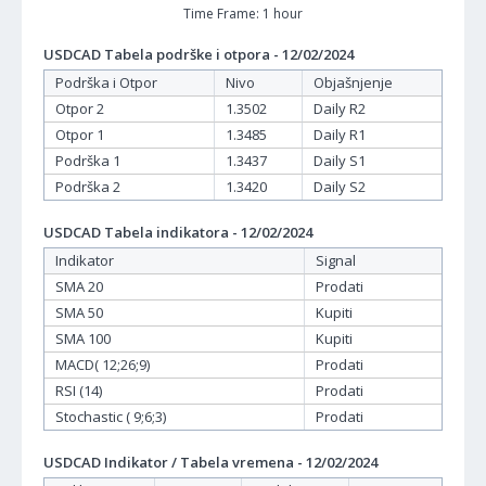
Time Frame: 1 hour
USDCAD Tabela podrške i otpora - 12/02/2024
Podrška i Otpor
Nivo
Objašnjenje
Otpor 2
1.3502
Daily R2
Otpor 1
1.3485
Daily R1
Podrška 1
1.3437
Daily S1
Podrška 2
1.3420
Daily S2
USDCAD Tabela indikatora - 12/02/2024
Indikator
Signal
SMA 20
Prodati
SMA 50
Kupiti
SMA 100
Kupiti
MACD( 12;26;9)
Prodati
RSI (14)
Prodati
Stochastic ( 9;6;3)
Prodati
USDCAD Indikator / Tabela vremena - 12/02/2024