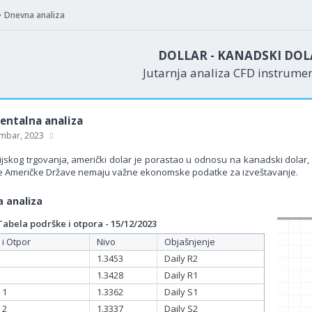
Dnevna analiza
DOLLAR - KANADSKI DOL
Jutarnja analiza CFD instrume
ntalna analiza
mbar, 2023
jskog trgovanja, američki dolar je porastao u odnosu na kanadski dolar
e Američke Države nemaju važne ekonomske podatke za izveštavanje.
 analiza
bela podrške i otpora - 15/12/2023
 i Otpor
Nivo
Objašnjenje
1.3453
Daily R2
1.3428
Daily R1
 1
1.3362
Daily S1
 2
1.3337
Daily S2