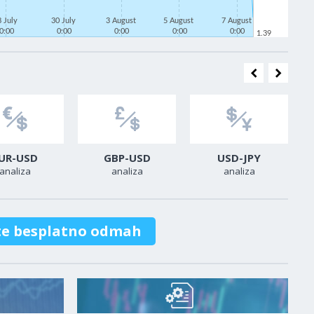
8 July
30 July
3 August
5 August
7 August
0:00
0:00
0:00
0:00
0:00
1.39
UR-USD
GBP-USD
USD-JPY
analiza
analiza
analiza
te besplatno odmah