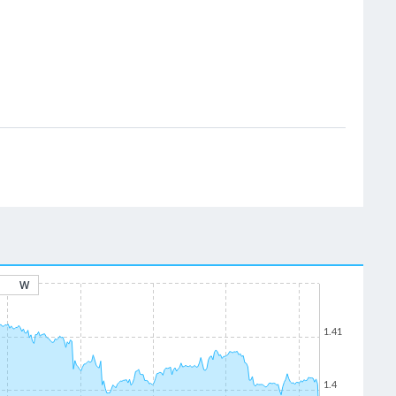
W
1.41
1.4