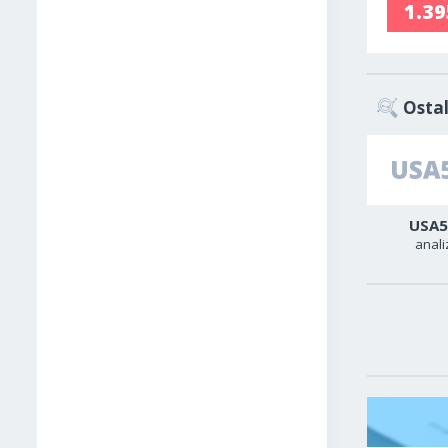
1.3
Ostal
Zlato
Sirova nafta
USA5
analiza
analiza
anali