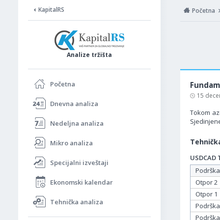
KapitalRS
Početna
Analize tržišta
Početna
Fundame
15 dece
Dnevna analiza
Tokom azi
Sjedinjen
Nedeljna analiza
Tehnička
Mikro analiza
USDCAD Ta
Specijalni izveštaji
Podrška
Ekonomski kalendar
Otpor 2
Otpor 1
Tehnička analiza
Podrška
Podrška