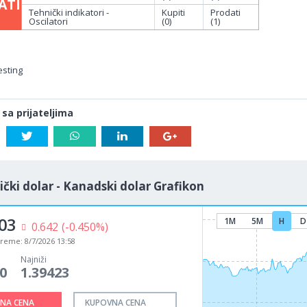
ATI
Tehnički indikatori -
Kupiti
Prodati
Oscilatori
(0)
(1)
esting
 sa prijateljima
čki dolar - Kanadski dolar Grafikon
03
1M
5M
H
D
0.642
(-0.450%)
vreme:
8/7/2026 13:58
Najniži
0
1.39423
NA CENA
KUPOVNA CENA