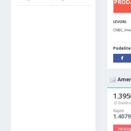
PROD
IZVORI:
CNBC, Inv
Podelite
Ameri
1.395
Osveži 
Najviši
1.4079
PRODAJ