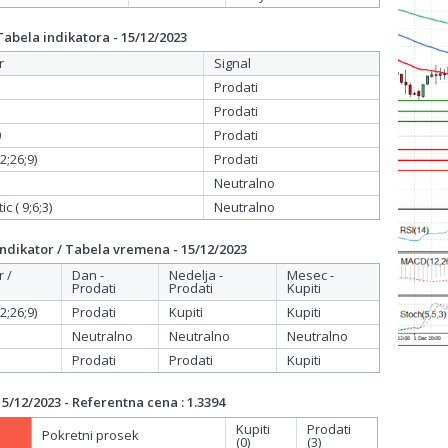
bela indikatora - 15/12/2023
r
Signal
Prodati
Prodati
0
Prodati
;26;9)
Prodati
Neutralno
c ( 9;6;3)
Neutralno
dikator / Tabela vremena - 15/12/2023
r /
Dan -
Nedelja -
Mesec -
Prodati
Prodati
Kupiti
;26;9)
Prodati
Kupiti
Kupiti
Neutralno
Neutralno
Neutralno
Prodati
Prodati
Kupiti
/12/2023 - Referentna cena : 1.3394
Kupiti
Prodati
Pokretni prosek
(0)
(3)