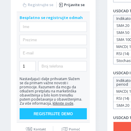
Registrujte se
Prijavite se
USDCAD Ta
Besplatno se registrujte odmah
Indikato
SMA 20
SMA 50
SMA 10
MACD( 12
RSI (14)
Stochasti
USDCAD In
Nastavljajući dalje prihvatam
Slažem
Indikato
se da primam važne novosti i
period
promocije. Razumem da mogu da
MACD( 12
otkažem pretplatu na marketinška
obaveštenja u bilo kom trenutku
RSI (14)
putem podešavanja u obaveštenjima.
Za više informacija,
kliknite ovde
.
SMA 20
USDCAD 15
Kontakt
Pomoć