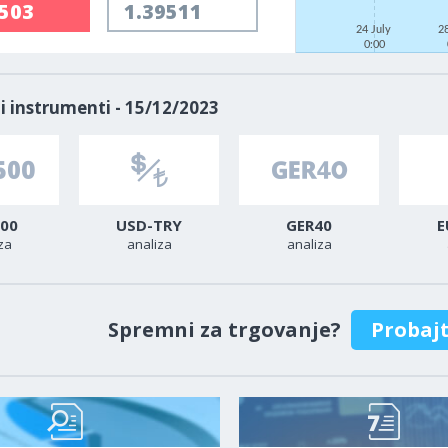
9503
1.39511
24 July
2
0:00
i instrumenti - 15/12/2023
00
USD-TRY
GER40
E
za
analiza
analiza
Spremni za trgovanje?
Probaj