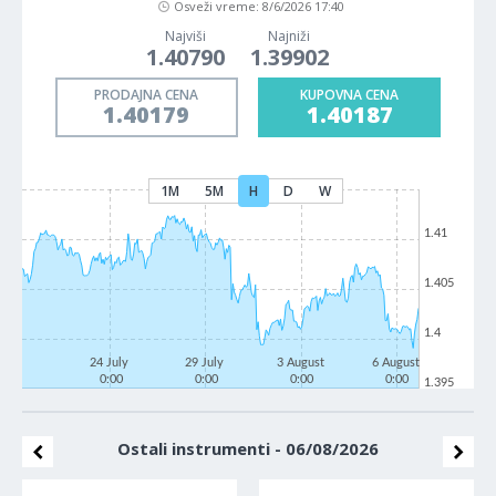
Osveži vreme:
8/6/2026 17:40
Najviši
Najniži
1.40790
1.39902
PRODAJNA CENA
KUPOVNA CENA
1.40179
1.40187
1M
5M
H
D
W
1.41
1.405
1.4
24 July
29 July
3 August
6 August
0:00
0:00
0:00
0:00
1.395
Ostali instrumenti - 06/08/2026