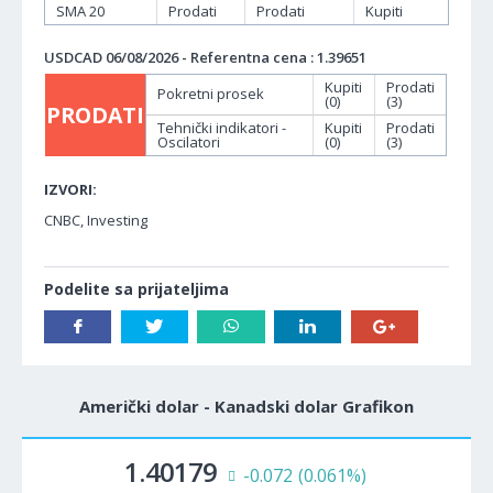
SMA 20
Prodati
Prodati
Kupiti
USDCAD 06/08/2026 - Referentna cena : 1.39651
Kupiti
Prodati
Pokretni prosek
(0)
(3)
PRODATI
Tehnički indikatori -
Kupiti
Prodati
Oscilatori
(0)
(3)
IZVORI:
CNBC, Investing
Podelite sa prijateljima
Američki dolar - Kanadski dolar Grafikon
1.40179
-0.072
(0.061%)