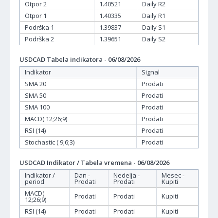
Otpor 2
1.40521
Daily R2
Otpor 1
1.40335
Daily R1
Podrška 1
1.39837
Daily S1
Podrška 2
1.39651
Daily S2
USDCAD Tabela indikatora - 06/08/2026
Indikator
Signal
SMA 20
Prodati
SMA 50
Prodati
SMA 100
Prodati
MACD( 12;26;9)
Prodati
RSI (14)
Prodati
Stochastic ( 9;6;3)
Prodati
USDCAD Indikator / Tabela vremena - 06/08/2026
Indikator /
Dan -
Nedelja -
Mesec -
period
Prodati
Prodati
Kupiti
MACD(
Prodati
Prodati
Kupiti
12;26;9)
RSI (14)
Prodati
Prodati
Kupiti