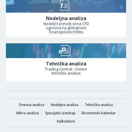
Nedeljna analiza
Nedeljni presek cena CFD
ugovora na globalnom
finansijskom tržištu
Tehnička analiza
Trading Central - Sistem
tehničke analize
Dnevna analiza
Nedeljna analiza
Tehnička analiza
Mikro analiza
Specijalni izveštaji
Ekonomski kalendar
Kalkulatori