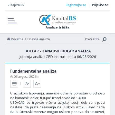
KapitalRS
Registrujte se
Prijavite se
Analize tržišta
Početna
Dnevna analiza
Pretražite
DOLLAR - KANADSKI DOLAR ANALIZA
Jutarnja analiza CFD instrumenata 06/08/2026
Fundamentalna analiza
06 avgust, 2026
U azijskom trgovanju, američki dolar je porastao u odnosu
na kanadski dolar, trgujući iznad nivoa od 1.4000.
USD/CAD se trgovao više u azijskoj sesiji dok su trgovci
nastavili da prate dešavanja na Bliskom istoku usled nada
da bi Ormuski moreuz mogao uskoro ponovo da se otvori,