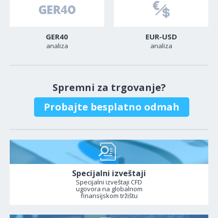
GER40
EUR-USD
analiza
analiza
Spremni za trgovanje?
Probajte besplatno odmah
Specijalni izveštaji
Specijalni izveštaji CFD
ugovora na globalnom
finansijskom tržištu