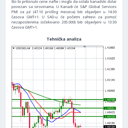
što bi pritisnulo cene nafte i moglo da oslabi kanadski dolar
povezan sa sirovinama. U Kanadi će S&P Global Services
PMI za jul (47.10 prošlog meseca) biti objavljen u 14:30
časova GMT+1. U SAD-u će početni zahtevi za pomoć
nezaposlenima (očekivano 205.000) biti objavljeni u 13:30
časova GMT+1.
Tehnička analiza