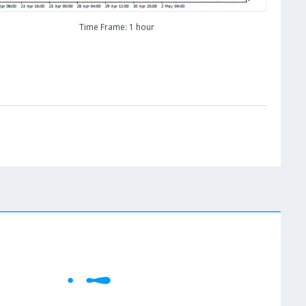
Time Frame: 1 hour
W
Cene se učitavaju..