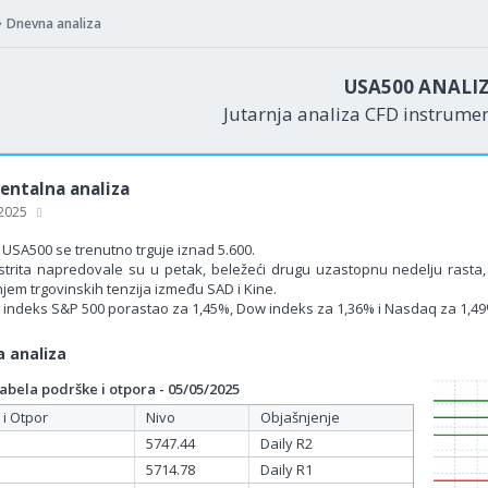
Dnevna analiza
USA500 ANALI
Jutarnja analiza CFD instrume
ntalna analiza
 2025
USA500 se trenutno trguje iznad 5.600.
lstrita napredovale su u petak, beležeći drugu uzastopnu nedelju ras
jem trgovinskih tenzija između SAD i Kine.
e indeks S&P 500 porastao za 1,45%, Dow indeks za 1,36% i Nasdaq za 1,49
 analiza
bela podrške i otpora - 05/05/2025
 i Otpor
Nivo
Objašnjenje
5747.44
Daily R2
5714.78
Daily R1