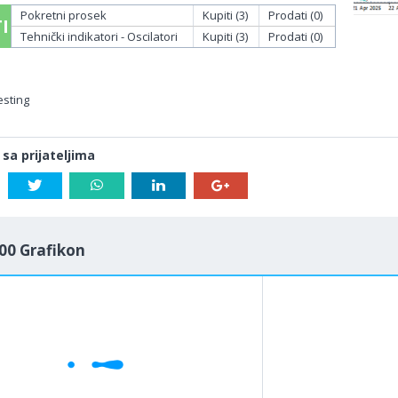
Pokretni prosek
Kupiti (3)
Prodati (0)
I
Tehnički indikatori - Oscilatori
Kupiti (3)
Prodati (0)
esting
 sa prijateljima
00 Grafikon
1M
5M
H
D