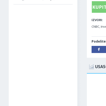
KUPIT
IZVORI:
CNBC, Inv
Podelite
USA5