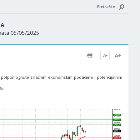
Pretražite
ZA
nata 05/05/2025
ta, potpomognute snažnim ekonomskim podacima i potencijalnim
%.