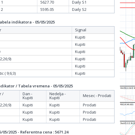
 1
5627.70
Daily S1
 2
5595.05
Daily S2
bela indikatora - 05/05/2025
r
Signal
Kupiti
Kupiti
0
Kupiti
;26;9)
Kupiti
Kupiti
c ( 9;6;3)
Kupiti
dikator / Tabela vremena - 05/05/2025
r /
Dan -
Nedelja -
Mesec - Prodati
Kupiti
Kupiti
;26;9)
Kupiti
Kupiti
Prodati
Kupiti
Kupiti
Prodati
Kupiti
Kupiti
Prodati
/05/2025 - Referentna cena : 5671.24