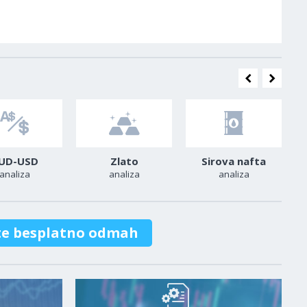
UD-USD
Zlato
Sirova nafta
analiza
analiza
analiza
te besplatno odmah