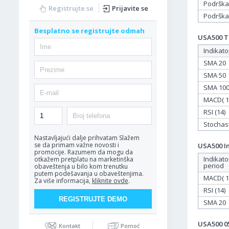
Podrška
Registrujte se
Prijavite se
Podrška
Besplatno se registrujte odmah
USA500 Ta
Indikato
SMA 20
SMA 50
SMA 10
MACD( 12
RSI (14)
Stochasti
Nastavljajući dalje prihvatam
Slažem
se da primam važne novosti i
USA500 In
promocije. Razumem da mogu da
Indikato
otkažem pretplatu na marketinška
period
obaveštenja u bilo kom trenutku
putem podešavanja u obaveštenjima.
MACD( 12
Za više informacija,
kliknite ovde
.
RSI (14)
SMA 20
USA500 05
Kontakt
Pomoć