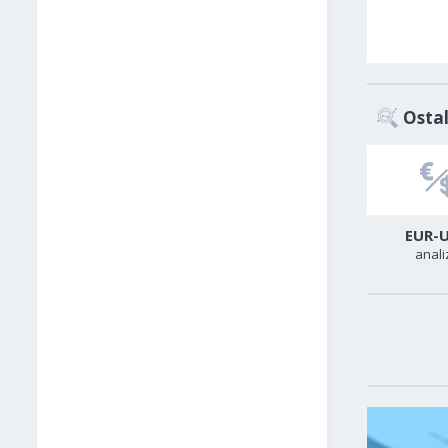
Ostal
USD-CAD
GER40
EUR-
analiza
analiza
anali