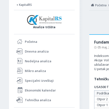
KapitalRS
Početna
Analize tržišta
Početna
Fundame
05 maj,
Dnevna analiza
Indeksom 
Akcije Vo
Nedeljna analiza
ublažavan
U petak j
Mikro analiza
Tehnička
Specijalni izveštaji
USA500 Ta
Ekonomski kalendar
Podrška
Otpor 2
Tehnička analiza
Otpor 1