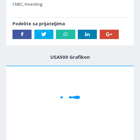
CNBC, Investing;
Podelite sa prijateljima
USA500 Grafikon
1M
5M
H
D
W
Cene se učitavaju..