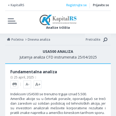
KapitalRS
Registrujte se
Prijavite se
Analize tržišta
Početna
Dnevna analiza
Pretražite
USA500 ANALIZA
Jutarnja analiza CFD instrumenata 25/04/2025
Fundamentalna analiza
25 april, 2025
Indeksom USA500 se trenutno trguje iznad 5.500.
Američke akcije su u četvrtak porasle, oporavljajući se treći
dan zaredom uz solidan podsticaj od tehnoloških akcija, jer
su investitori analizirali mešovite korporativne rezultate i
pratili znake napretka u američko-kineskom tarifnom sporu.