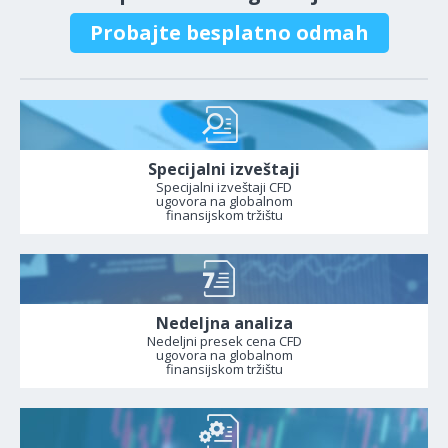
Probajte besplatno odmah
Specijalni izveštaji
Specijalni izveštaji CFD
ugovora na globalnom
finansijskom tržištu
Nedeljna analiza
Nedeljni presek cena CFD
ugovora na globalnom
finansijskom tržištu