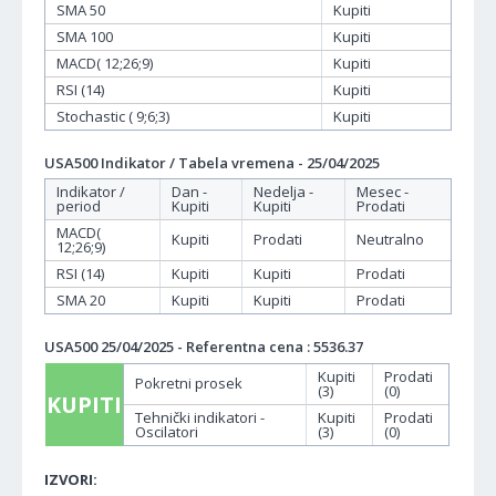
SMA 50
Kupiti
SMA 100
Kupiti
MACD( 12;26;9)
Kupiti
RSI (14)
Kupiti
Stochastic ( 9;6;3)
Kupiti
USA500 Indikator / Tabela vremena - 25/04/2025
Indikator /
Dan -
Nedelja -
Mesec -
period
Kupiti
Kupiti
Prodati
MACD(
Kupiti
Prodati
Neutralno
12;26;9)
RSI (14)
Kupiti
Kupiti
Prodati
SMA 20
Kupiti
Kupiti
Prodati
USA500 25/04/2025 - Referentna cena : 5536.37
Kupiti
Prodati
Pokretni prosek
(3)
(0)
KUPITI
Tehnički indikatori -
Kupiti
Prodati
Oscilatori
(3)
(0)
IZVORI: