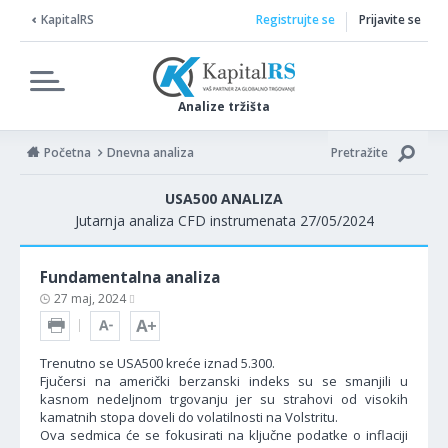
KapitalRS
Registrujte se
Prijavite se
Analize tržišta
Početna
Dnevna analiza
Pretražite
USA500 ANALIZA
Jutarnja analiza CFD instrumenata 27/05/2024
Fundamentalna analiza
27 maj, 2024
Trenutno se USA500 kreće iznad 5.300.
Fjučersi na američki berzanski indeks su se smanjili u
kasnom nedeljnom trgovanju jer su strahovi od visokih
kamatnih stopa doveli do volatilnosti na Volstritu.
Ova sedmica će se fokusirati na ključne podatke o inflaciji