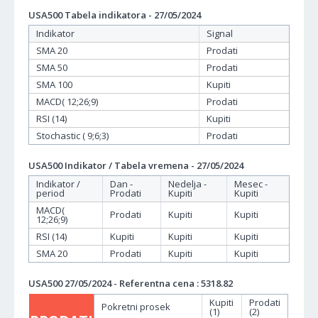
USA500 Tabela indikatora - 27/05/2024
Indikator
Signal
SMA 20
Prodati
SMA 50
Prodati
SMA 100
Kupiti
MACD( 12;26;9)
Prodati
RSI (14)
Kupiti
Stochastic ( 9;6;3)
Prodati
USA500 Indikator / Tabela vremena - 27/05/2024
Indikator /
Dan -
Nedelja -
Mesec -
period
Prodati
Kupiti
Kupiti
MACD(
Prodati
Kupiti
Kupiti
12;26;9)
RSI (14)
Kupiti
Kupiti
Kupiti
SMA 20
Prodati
Kupiti
Kupiti
USA500 27/05/2024 - Referentna cena : 5318.82
Kupiti
Prodati
Pokretni prosek
(1)
(2)