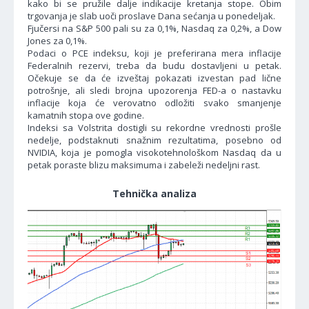
kako bi se pružile dalje indikacije kretanja stope. Obim
trgovanja je slab uoči proslave Dana sećanja u ponedeljak.
Fjučersi na S&P 500 pali su za 0,1%, Nasdaq za 0,2%, a Dow
Jones za 0,1%.
Podaci o PCE indeksu, koji je preferirana mera inflacije
Federalnih rezervi, treba da budu dostavljeni u petak.
Očekuje se da će izveštaj pokazati izvestan pad lične
potrošnje, ali sledi brojna upozorenja FED-a o nastavku
inflacije koja će verovatno odložiti svako smanjenje
kamatnih stopa ove godine.
Indeksi sa Volstrita dostigli su rekordne vrednosti prošle
nedelje, podstaknuti snažnim rezultatima, posebno od
NVIDIA, koja je pomogla visokotehnološkom Nasdaq da u
petak poraste blizu maksimuma i zabeleži nedeljni rast.
Tehnička analiza