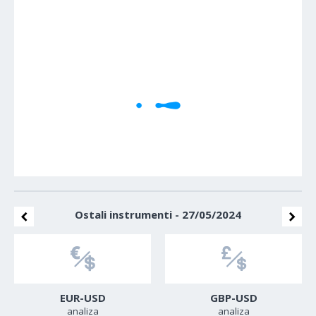
1M
5M
H
D
W
Cene se učitavaju..
Ostali instrumenti - 27/05/2024
EUR-USD
GBP-USD
analiza
analiza