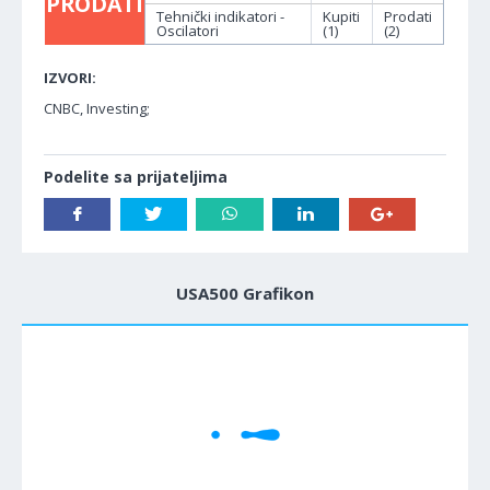
PRODATI
Tehnički indikatori -
Kupiti
Prodati
Oscilatori
(1)
(2)
IZVORI:
CNBC, Investing;
Podelite sa prijateljima
USA500 Grafikon