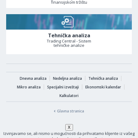
finansijskom tržištu
Tehnička analiza
Trading Central - Sistem
tehničke analize
Dnevna analiza
Nedeljna analiza
Tehnička analiza
Mikro analiza
Specijalni izveštaji
Ekonomski kalendar
Kalkulatori
Glavna stranica
Izvinjavamo se, ali nismo u mogućnosti da prihvatamo klijente iz vašeg