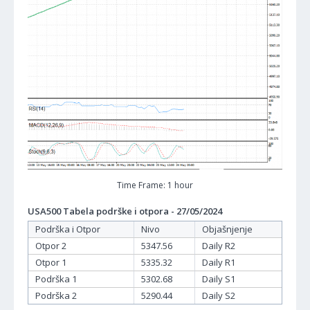
Time Frame: 1 hour
USA500 Tabela podrške i otpora - 27/05/2024
Podrška i Otpor
Nivo
Objašnjenje
Otpor 2
5347.56
Daily R2
Otpor 1
5335.32
Daily R1
Podrška 1
5302.68
Daily S1
Podrška 2
5290.44
Daily S2