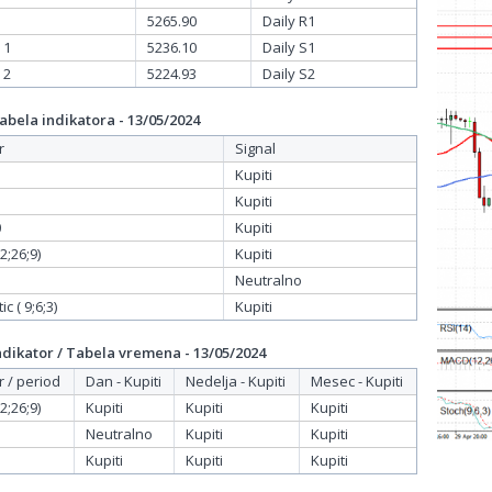
5265.90
Daily R1
 1
5236.10
Daily S1
 2
5224.93
Daily S2
bela indikatora - 13/05/2024
r
Signal
Kupiti
Kupiti
0
Kupiti
;26;9)
Kupiti
Neutralno
c ( 9;6;3)
Kupiti
dikator / Tabela vremena - 13/05/2024
r / period
Dan - Kupiti
Nedelja - Kupiti
Mesec - Kupiti
;26;9)
Kupiti
Kupiti
Kupiti
Neutralno
Kupiti
Kupiti
Kupiti
Kupiti
Kupiti