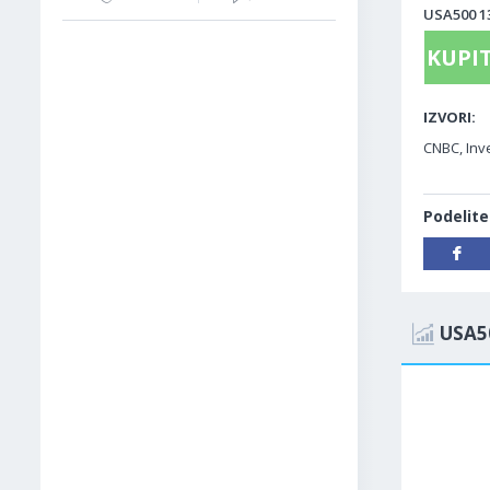
USA500 13
KUPIT
IZVORI:
CNBC, Inve
Podelite
USA5