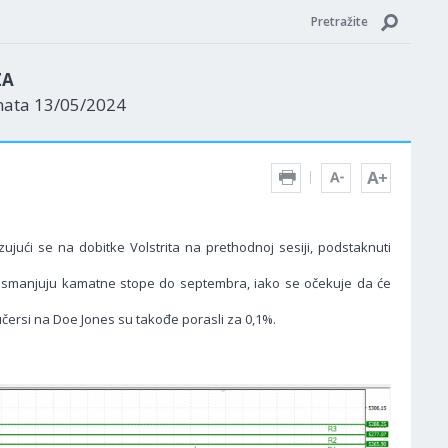
Pretražite
ZA
nata 13/05/2024
jući se na dobitke Volstrita na prethodnoj sesiji, podstaknuti
da smanjuju kamatne stope do septembra, iako se očekuje da će
jučersi na Doe Jones su takođe porasli za 0,1%.