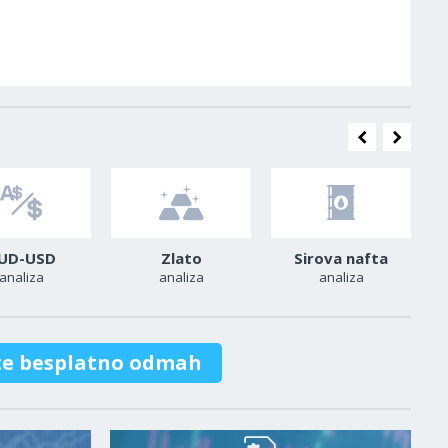
UD-USD
Zlato
Sirova nafta
analiza
analiza
analiza
te besplatno odmah