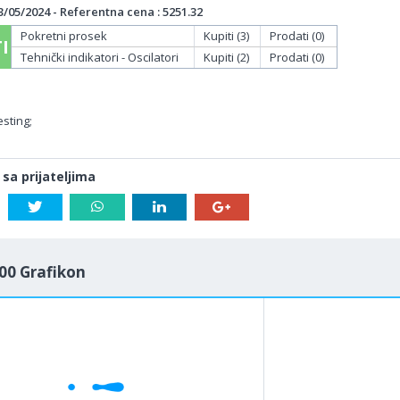
/05/2024 - Referentna cena : 5251.32
Pokretni prosek
Kupiti (3)
Prodati (0)
I
Tehnički indikatori - Oscilatori
Kupiti (2)
Prodati (0)
sting;
 sa prijateljima
00 Grafikon
1M
5M
H
D