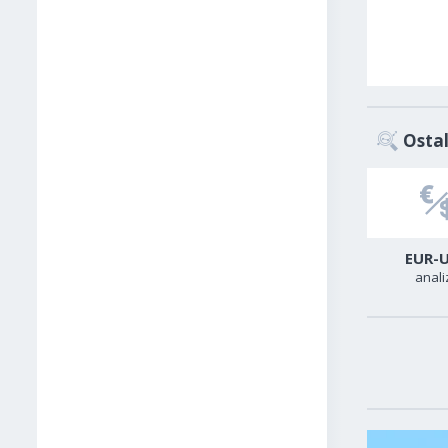
Ostal
USD-CAD
GER40
EUR-
analiza
analiza
anali