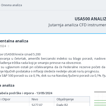
Dnevna analiza
USA500 ANALI
Jutarnja analiza CFD instrume
ntalna analiza
 2024
se USA500 kreće iznad 5.200
ovanja u četvrtak, američki berzanski indeksi su blago porasli, nadovezu
ađenja tržišta rada koji je smanjio prinose na obveznice.
ri su uglavnom ostali pri očekivanjima da će Federalne rezerve početi 
nje ključnih podataka o inflaciji sledeće nedelje uticati na tu prognozu.
a S&P 500 porasli su za 0,1%, dok su na Nasdaq fjučersi porasli za 0,1%. F
 analiza
bela podrške i otpora - 13/05/2024
 i Otpor
Nivo
Objašnjenje
5277.07
Daily R2