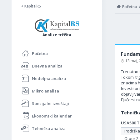
KapitalRS
Početna
Analize tržišta
Početna
Fundame
13 maj,
Dnevna analiza
Trenutno 
Tokom trg
Nedeljna analiza
znacima hl
Investito
Mikro analiza
objavljiva
Fjučersi n
Specijalni izveštaji
Tehnička
Ekonomski kalendar
USA500 Ta
Tehnička analiza
Podrška
Otpor 2