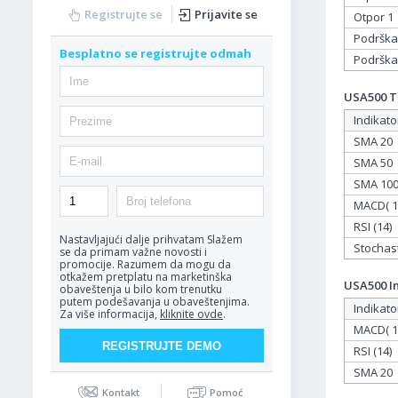
Registrujte se
Prijavite se
Otpor 1
Podrška
Besplatno se registrujte odmah
Podrška
USA500 Ta
Indikato
SMA 20
SMA 50
SMA 10
MACD( 12
RSI (14)
Nastavljajući dalje prihvatam
Slažem
Stochasti
se da primam važne novosti i
promocije. Razumem da mogu da
otkažem pretplatu na marketinška
USA500 In
obaveštenja u bilo kom trenutku
putem podešavanja u obaveštenjima.
Indikato
Za više informacija,
kliknite ovde
.
MACD( 12
RSI (14)
SMA 20
Kontakt
Pomoć