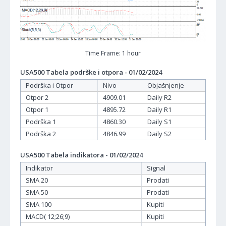
Time Frame: 1 hour
USA500 Tabela podrške i otpora - 01/02/2024
Podrška i Otpor
Nivo
Objašnjenje
Otpor 2
4909.01
Daily R2
Otpor 1
4895.72
Daily R1
Podrška 1
4860.30
Daily S1
Podrška 2
4846.99
Daily S2
USA500 Tabela indikatora - 01/02/2024
Indikator
Signal
SMA 20
Prodati
SMA 50
Prodati
SMA 100
Kupiti
MACD( 12;26;9)
Kupiti