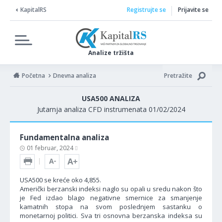
KapitalRS
Registrujte se
Prijavite se
Analize tržišta
Početna
Dnevna analiza
Pretražite
USA500 ANALIZA
Jutarnja analiza CFD instrumenata 01/02/2024
Fundamentalna analiza
01 februar, 2024
USA500 se kreće oko 4,855.
Američki berzanski indeksi naglo su opali u sredu nakon što
je Fed izdao blago negativne smernice za smanjenje
kamatnih stopa na svom poslednjem sastanku o
monetarnoj politici. Sva tri osnovna berzanska indeksa su