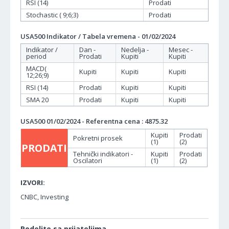
RSI (14)
Prodati
Stochastic ( 9;6;3)
Prodati
USA500 Indikator / Tabela vremena - 01/02/2024
Indikator /
Dan -
Nedelja -
Mesec -
period
Prodati
Kupiti
Kupiti
MACD(
Kupiti
Kupiti
Kupiti
12;26;9)
RSI (14)
Prodati
Kupiti
Kupiti
SMA 20
Prodati
Kupiti
Kupiti
USA500 01/02/2024 - Referentna cena : 4875.32
Kupiti
Prodati
Pokretni prosek
(1)
(2)
PRODATI
Tehnički indikatori -
Kupiti
Prodati
Oscilatori
(1)
(2)
IZVORI:
CNBC, Investing
Podelite sa prijateljima