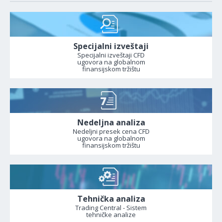
Specijalni izveštaji
Specijalni izveštaji CFD
ugovora na globalnom
finansijskom tržištu
Nedeljna analiza
Nedeljni presek cena CFD
ugovora na globalnom
finansijskom tržištu
Tehnička analiza
Trading Central - Sistem
tehničke analize