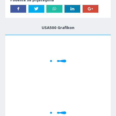
USA500 Grafikon
1M
5M
H
D
W
Cene se učitavaju..