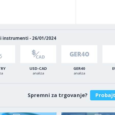
i instrumenti - 26/01/2024
TRY
USD-CAD
GER40
E
za
analiza
analiza
Spremni za trgovanje?
Probaj