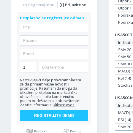
Otpor 2
Registrujte se
Prijavite se
Otpor 1
Podrška
Besplatno se registrujte odmah
Podrška
USA500 Ta
Indikato
SMA 20
SMA 50
SMA 10
MACD( 12
RSI (14)
Nastavljajući dalje prihvatam
Slažem
se da primam važne novosti i
Stochasti
promocije. Razumem da mogu da
otkažem pretplatu na marketinška
obaveštenja u bilo kom trenutku
USA500 In
putem podešavanja u obaveštenjima.
Za više informacija,
kliknite ovde
.
Indikato
MACD( 12
RSI (14)
SMA 20
Kontakt
Pomoć