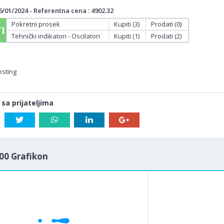
/01/2024 - Referentna cena : 4902.32
Pokretni prosek
Kupiti (3)
Prodati (0)
I
Tehnički indikatori - Oscilatori
Kupiti (1)
Prodati (2)
esting
 sa prijateljima
00 Grafikon
1M
5M
H
D