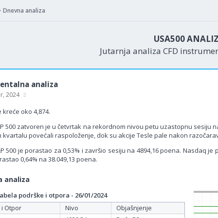
Dnevna analiza
USA500 ANALI
Jutarnja analiza CFD instrume
ntalna analiza
ar, 2024
 kreće oko 4,874.
P 500 zatvoren je u četvrtak na rekordnom nivou petu uzastopnu sesiju n
m kvartalu povećali raspoloženje, dok su akcije Tesle pale nakon razočar
P 500 je porastao za 0,53% i završio sesiju na 4894,16 poena. Nasdaq je p
rastao 0,64% na 38.049,13 poena.
 analiza
bela podrške i otpora - 26/01/2024
 i Otpor
Nivo
Objašnjenje