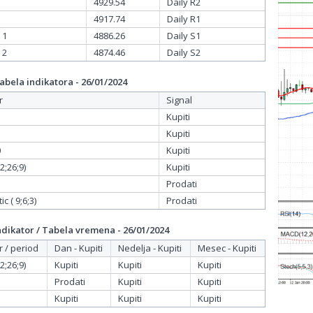
4929.54
Daily R2
4917.74
Daily R1
 1
4886.26
Daily S1
 2
4874.46
Daily S2
bela indikatora - 26/01/2024
r
Signal
Kupiti
Kupiti
0
Kupiti
;26;9)
Kupiti
Prodati
c ( 9;6;3)
Prodati
dikator / Tabela vremena - 26/01/2024
r / period
Dan - Kupiti
Nedelja - Kupiti
Mesec - Kupiti
;26;9)
Kupiti
Kupiti
Kupiti
Prodati
Kupiti
Kupiti
Kupiti
Kupiti
Kupiti