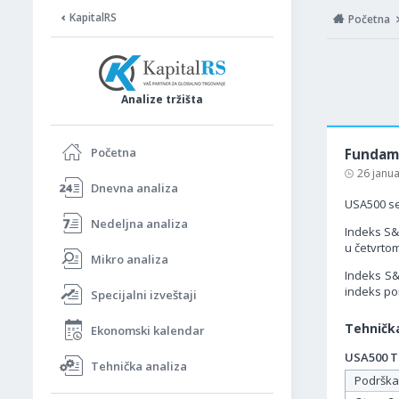
KapitalRS
Početna
Analize tržišta
Početna
Fundame
26 janu
Dnevna analiza
USA500 se
Nedeljna analiza
Indeks S&
u četvrto
Mikro analiza
Indeks S&
indeks po
Specijalni izveštaji
Tehnička
Ekonomski kalendar
USA500 Ta
Tehnička analiza
Podrška