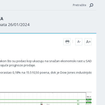
Pretražite
ZA
nata 26/01/2024
akon što su podaci koji ukazuju na snažan ekonomski rast u SAD
avajuće prognoze prodaje.
orastao 0,18% na 15.510,50 poena, dok je Dow Jones industrijski