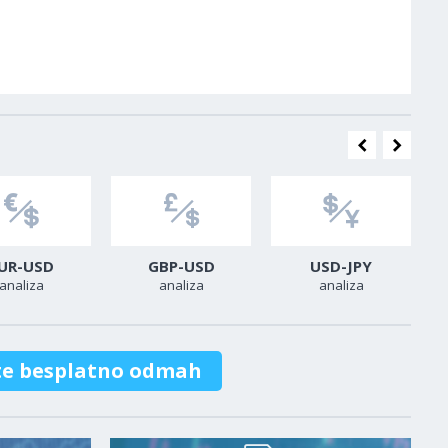
UR-USD
GBP-USD
USD-JPY
analiza
analiza
analiza
te besplatno odmah