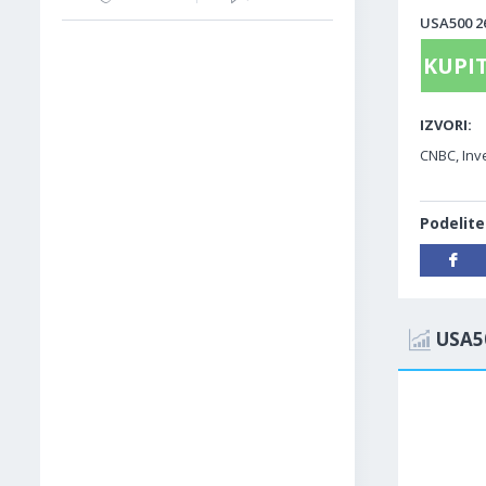
USA500 26
KUPIT
IZVORI:
CNBC, Inv
Podelite
USA5