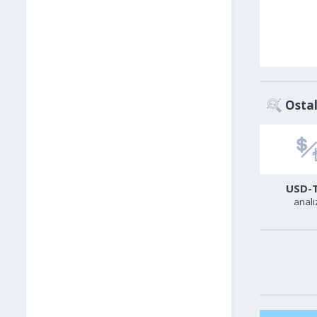
Ostal
Zlato
Sirova nafta
USD-
analiza
analiza
anali