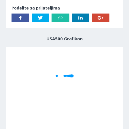
Podelite sa prijateljima
USA500 Grafikon
1M
5M
H
D
W
Cene se učitavaju..