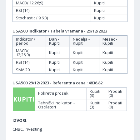
MACD( 12;26;9)
Kupiti
RSI (14)
Kupiti
Stochastic ( 9;6;3)
Kupiti
USA500 Indikator / Tabela vremena - 29/12/2023
Indikator /
Dan -
Nedelja -
Mesec -
period
Kupiti
Kupiti
Kupiti
MACD(
Kupiti
Kupiti
Kupiti
12;26;9)
RSI (14)
Kupiti
Kupiti
Kupiti
SMA 20
Kupiti
Kupiti
Kupiti
USA500 29/12/2023 - Referentna cena : 4836.82
Kupiti
Prodati
Pokretni prosek
(3)
(0)
KUPITI
Tehnički indikatori -
Kupiti
Prodati
Oscilatori
(3)
(0)
IZVORI:
CNBC, Investing