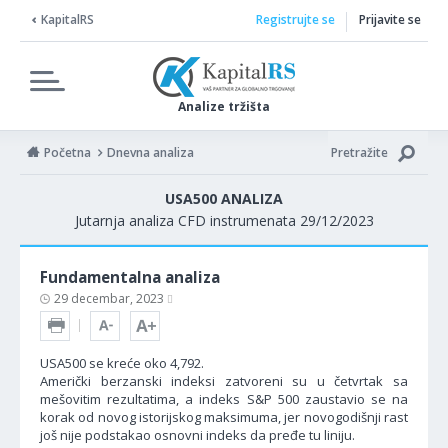
KapitalRS
Registrujte se
Prijavite se
Analize tržišta
Početna
Dnevna analiza
Pretražite
USA500 ANALIZA
Jutarnja analiza CFD instrumenata 29/12/2023
Fundamentalna analiza
29 decembar, 2023
USA500 se kreće oko 4,792.
Američki berzanski indeksi zatvoreni su u četvrtak sa
mešovitim rezultatima, a indeks S&P 500 zaustavio se na
korak od novog istorijskog maksimuma, jer novogodišnji rast
još nije podstakao osnovni indeks da pređe tu liniju.