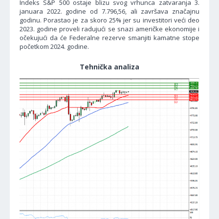
Indeks S&P 500 ostaje blizu svog vrhunca zatvaranja 3.
januara 2022. godine od 7.796,56, ali završava značajnu
godinu. Porastao je za skoro 25% jer su investitori veći deo
2023. godine proveli radujući se snazi američke ekonomije i
očekujući da će Federalne rezerve smanjiti kamatne stope
početkom 2024. godine.
Tehnička analiza