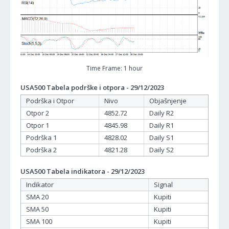
Time Frame: 1 hour
USA500 Tabela podrške i otpora - 29/12/2023
Podrška i Otpor
Nivo
Objašnjenje
Otpor 2
4852.72
Daily R2
Otpor 1
4845.98
Daily R1
Podrška 1
4828.02
Daily S1
Podrška 2
4821.28
Daily S2
USA500 Tabela indikatora - 29/12/2023
Indikator
Signal
SMA 20
Kupiti
SMA 50
Kupiti
SMA 100
Kupiti