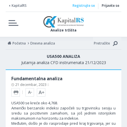
KapitalRS
Registrujte se
Prijavite se
Analize tržišta
Početna
Dnevna analiza
Pretražite
USA500 ANALIZA
Jutarnja analiza CFD instrumenata 21/12/2023
Fundamentalna analiza
21 decembar, 2023
USA500 se kreće oko 4,768.
Američki berzanski indeksi započeli su trgovinsku sesiju u
sredu sa pozitivnim zamahom, sa još jednim istorijskim
maksimumom na horizontu za indekse.
Međutim, došlo je do rasprodaje pred kraj trgovanja, jer su