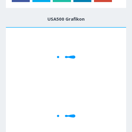
USA500 Grafikon
1M
5M
H
D
W
Cene se učitavaju..