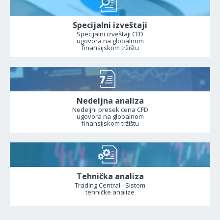
Specijalni izveštaji
Specijalni izveštaji CFD
ugovora na globalnom
finansijskom tržištu
Nedeljna analiza
Nedeljni presek cena CFD
ugovora na globalnom
finansijskom tržištu
Tehnička analiza
Trading Central - Sistem
tehničke analize