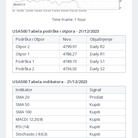
Time Frame: 1 hour
USA500 Tabela podrške i otpora - 21/12/2023
Podrška i Otpor
Nivo
Objašnjenje
Otpor 2
4799.97
Daily R2
Otpor 1
4786.27
Daily R1
Podrška 1
4749.73
Daily S1
Podrška 2
4736.03
Daily S2
USA500 Tabela indikatora - 21/12/2023
Indikator
Signal
SMA 20
Prodati
SMA 50
Kupiti
SMA 100
Kupiti
MACD( 12;26;9)
Kupiti
RSI (14)
Kupiti
Stochastic ( 9;6;3)
Kupiti