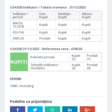
USA500 Indikator / Tabela vremena - 21/12/2023
Indikator /
Dan -
Nedelja -
Mesec -
period
Kupiti
Kupiti
Kupiti
MACD(
Kupiti
Kupiti
Kupiti
12;26;9)
RSI (14)
Kupiti
Kupiti
Kupiti
SMA 20
Prodati
Kupiti
Kupiti
USA500 21/12/2023 - Referentna cena : 4768.58
Kupiti
Prodati
Pokretni prosek
(2)
(1)
KUPITI
Tehnički indikatori -
Kupiti
Prodati
Oscilatori
(3)
(0)
IZVORI:
CNBC, Investing
Podelite sa prijateljima