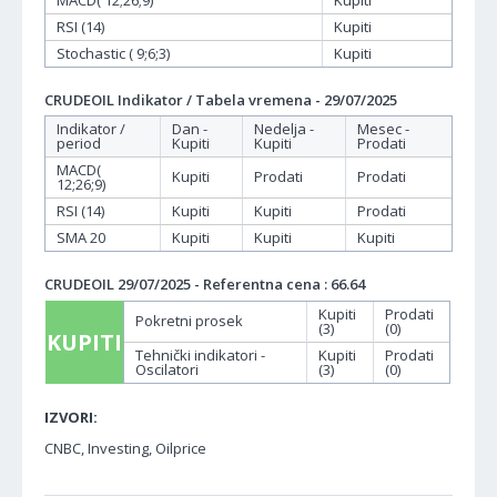
MACD( 12;26;9)
Kupiti
RSI (14)
Kupiti
Stochastic ( 9;6;3)
Kupiti
CRUDEOIL Indikator / Tabela vremena - 29/07/2025
Indikator /
Dan -
Nedelja -
Mesec -
period
Kupiti
Kupiti
Prodati
MACD(
Kupiti
Prodati
Prodati
12;26;9)
RSI (14)
Kupiti
Kupiti
Prodati
SMA 20
Kupiti
Kupiti
Kupiti
CRUDEOIL 29/07/2025 - Referentna cena : 66.64
Kupiti
Prodati
Pokretni prosek
(3)
(0)
KUPITI
Tehnički indikatori -
Kupiti
Prodati
Oscilatori
(3)
(0)
IZVORI:
CNBC, Investing, Oilprice