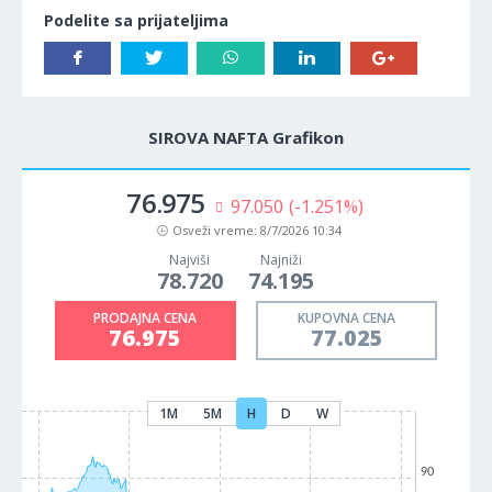
Podelite sa prijateljima
SIROVA NAFTA Grafikon
76.975
97.050
(-1.251%)
Osveži vreme:
8/7/2026 10:34
Najviši
Najniži
78.720
74.195
PRODAJNA CENA
KUPOVNA CENA
76.975
77.025
1M
5M
H
D
W
90