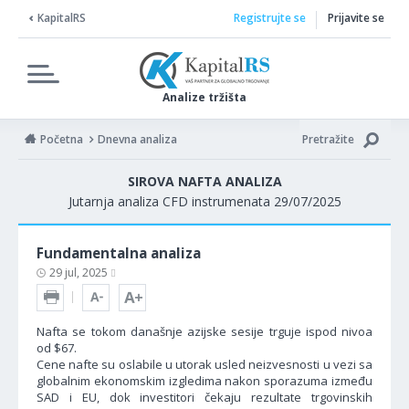
KapitalRS
Registrujte se
Prijavite se
Analize tržišta
Početna
Dnevna analiza
Pretražite
SIROVA NAFTA ANALIZA
Jutarnja analiza CFD instrumenata 29/07/2025
Fundamentalna analiza
29 jul, 2025
Nafta se tokom današnje azijske sesije trguje ispod nivoa
od $67.
Cene nafte su oslabile u utorak usled neizvesnosti u vezi sa
globalnim ekonomskim izgledima nakon sporazuma između
SAD i EU, dok investitori čekaju rezultate trgovinskih