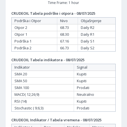
Time Frame: 1 hour
CRUDEOIL Tabela podrške i otpora - 08/07/2025
Podrška i Otpor
Nivo
Objašnjenje
Otpor 2
68.73
Daily R2
Otpor 1
68.30
Daily R1
Podrška 1
67.16
Daily S1
Podrška 2
66.73
Daily S2
CRUDEOIL Tabela indikatora - 08/07/2025
Indikator
Signal
SMA 20
Kupiti
SMA 50
Kupiti
SMA 100
Prodati
MACD( 12;26;9)
Neutralno
RSI (14)
Kupiti
Stochastic ( 9;6;3)
Prodati
CRUDEOIL Indikator / Tabela vremena - 08/07/2025