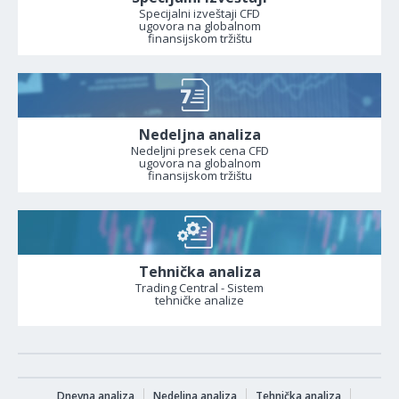
Specijalni izveštaji CFD
ugovora na globalnom
finansijskom tržištu
Nedeljna analiza
Nedeljni presek cena CFD
ugovora na globalnom
finansijskom tržištu
Tehnička analiza
Trading Central - Sistem
tehničke analize
Dnevna analiza
Nedeljna analiza
Tehnička analiza