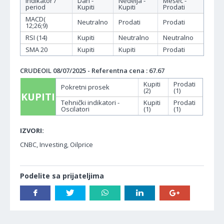
Indikator /
Dan -
Nedelja -
Mesec -
period
Kupiti
Kupiti
Prodati
MACD(
Neutralno
Prodati
Prodati
12;26;9)
RSI (14)
Kupiti
Neutralno
Neutralno
SMA 20
Kupiti
Kupiti
Prodati
CRUDEOIL 08/07/2025 - Referentna cena : 67.67
Kupiti
Prodati
Pokretni prosek
(2)
(1)
KUPITI
Tehnički indikatori -
Kupiti
Prodati
Oscilatori
(1)
(1)
IZVORI:
CNBC, Investing, Oilprice
Podelite sa prijateljima