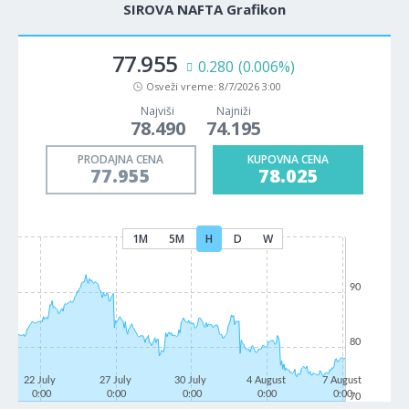
SIROVA NAFTA Grafikon
77.955
0.280
(0.006%)
Osveži vreme:
8/7/2026 3:00
Najviši
Najniži
78.490
74.195
PRODAJNA CENA
KUPOVNA CENA
77.955
78.025
1M
5M
H
D
W
90
80
22 July
27 July
30 July
4 August
7 August
0:00
0:00
0:00
0:00
0:00
70