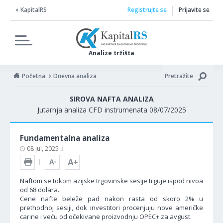
KapitalRS
Registrujte se
Prijavite se
Analize tržišta
Početna
Dnevna analiza
Pretražite
SIROVA NAFTA ANALIZA
Jutarnja analiza CFD instrumenata 08/07/2025
Fundamentalna analiza
08 jul, 2025
Naftom se tokom azijske trgovinske sesije trguje ispod nivoa
od 68 dolara.
Cene nafte beleže pad nakon rasta od skoro 2% u
prethodnoj sesiji, dok investitori procenjuju nove američke
carine i veću od očekivane proizvodnju OPEC+ za avgust.