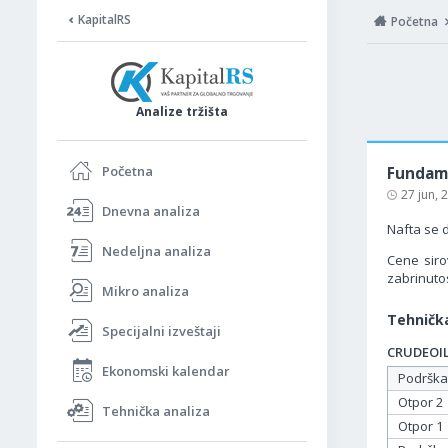
KapitalRS
Početna
Analize tržišta
Početna
Fundame
27 jun,
Dnevna analiza
Nafta se d
Nedeljna analiza
Cene siro
zabrinuto
Mikro analiza
Tehnička
Specijalni izveštaji
CRUDEOIL 
Ekonomski kalendar
Podrška
Otpor 2
Tehnička analiza
Otpor 1