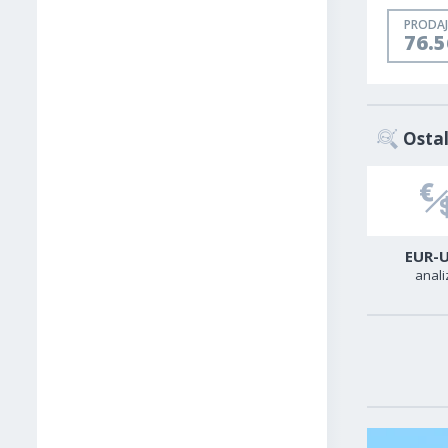
PRODAJ
76.5
Ostal
USD-CAD
GER40
EUR-
analiza
analiza
anali