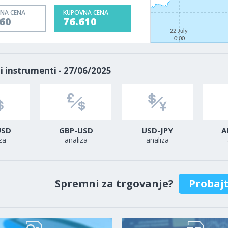
NA CENA
KUPOVNA CENA
60
76.610
22 July
0:00
i instrumenti - 27/06/2025
USD
GBP-USD
USD-JPY
A
za
analiza
analiza
Spremni za trgovanje?
Probaj