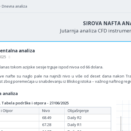
Dnevna analiza
SIROVA NAFTA AN
Jutarnja analiza CFD instrume
ntalna analiza
 2025
anas tokom azijske sesije trguje ispod nivoa od 66 dolara.
ve nafte su naglo pale na najniži nivo u više od deset dana nakon Tram
st zbog poremećaja u snabdevanju iz Bliskog istoka – važnog naftnog regi
 analiza
Tabela podrške i otpora - 27/06/2025
 i Otpor
Nivo
Objašnjenje
68.49
Daily R2
67.28
Daily R1