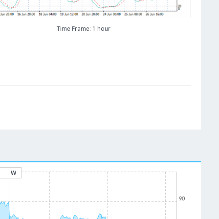
Time Frame: 1 hour
W
90