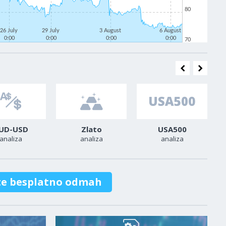
80
26 July
29 July
3 August
6 August
0:00
0:00
0:00
0:00
70
UD-USD
Zlato
USA500
analiza
analiza
analiza
te besplatno odmah