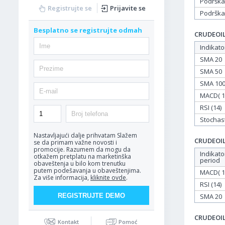
Podrška
Registrujte se
Prijavite se
Podrška
Besplatno se registrujte odmah
CRUDEOIL 
Indikato
SMA 20
SMA 50
SMA 10
MACD( 12
RSI (14)
Stochasti
Nastavljajući dalje prihvatam
Slažem
CRUDEOIL 
se da primam važne novosti i
promocije. Razumem da mogu da
Indikato
otkažem pretplatu na marketinška
period
obaveštenja u bilo kom trenutku
putem podešavanja u obaveštenjima.
MACD( 12
Za više informacija,
kliknite ovde
.
RSI (14)
SMA 20
CRUDEOIL 
Kontakt
Pomoć