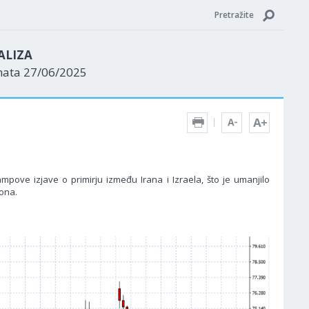
Pretražite
ALIZA
nata 27/06/2025
pove izjave o primirju između Irana i Izraela, što je umanjilo
ona.