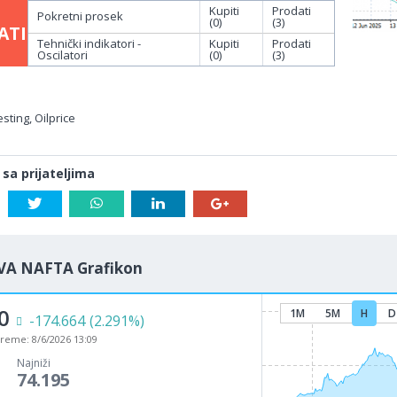
Kupiti
Prodati
Pokretni prosek
(0)
(3)
ATI
Tehnički indikatori -
Kupiti
Prodati
Oscilatori
(0)
(3)
sting, Oilprice
 sa prijateljima
VA NAFTA Grafikon
0
1M
5M
H
D
-174.664
(2.291%)
vreme:
8/6/2026 13:09
Najniži
74.195