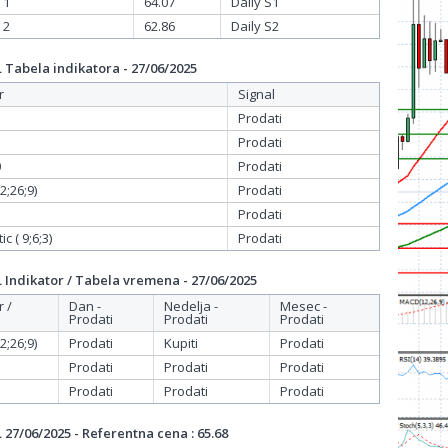
 1
64.07
Daily S1
 2
62.86
Daily S2
Tabela indikatora - 27/06/2025
r
Signal
Prodati
Prodati
0
Prodati
;26;9)
Prodati
Prodati
c ( 9;6;3)
Prodati
Indikator / Tabela vremena - 27/06/2025
r /
Dan -
Nedelja -
Mesec -
Prodati
Prodati
Prodati
;26;9)
Prodati
Kupiti
Prodati
Prodati
Prodati
Prodati
Prodati
Prodati
Prodati
27/06/2025 - Referentna cena : 65.68