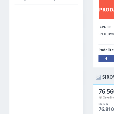
PROD
IZVORI:
CNBC, Inve
Podelite
SIRO
76.56
Osveži 
Najviši
76.810