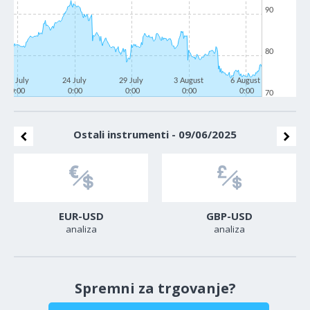
90
80
21 July
24 July
29 July
3 August
6 August
0:00
0:00
0:00
0:00
0:00
70
Ostali instrumenti - 09/06/2025
EUR-USD
GBP-USD
analiza
analiza
Spremni za trgovanje?