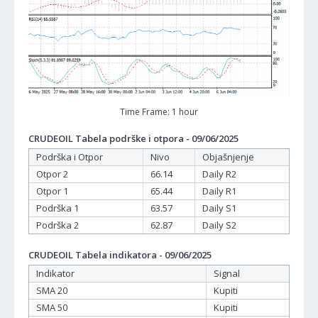
Time Frame: 1 hour
CRUDEOIL Tabela podrške i otpora - 09/06/2025
Podrška i Otpor
Nivo
Objašnjenje
Otpor 2
66.14
Daily R2
Otpor 1
65.44
Daily R1
Podrška 1
63.57
Daily S1
Podrška 2
62.87
Daily S2
CRUDEOIL Tabela indikatora - 09/06/2025
Indikator
Signal
SMA 20
Kupiti
SMA 50
Kupiti