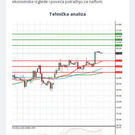
ekonomske izglede i poveća potražnju za naftom.
Tehnička analiza