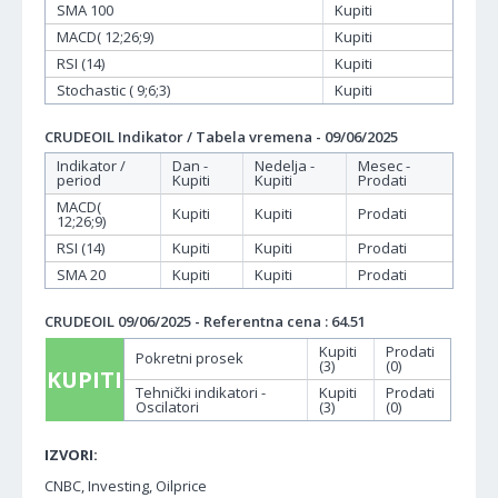
SMA 100
Kupiti
MACD( 12;26;9)
Kupiti
RSI (14)
Kupiti
Stochastic ( 9;6;3)
Kupiti
CRUDEOIL Indikator / Tabela vremena - 09/06/2025
Indikator /
Dan -
Nedelja -
Mesec -
period
Kupiti
Kupiti
Prodati
MACD(
Kupiti
Kupiti
Prodati
12;26;9)
RSI (14)
Kupiti
Kupiti
Prodati
SMA 20
Kupiti
Kupiti
Prodati
CRUDEOIL 09/06/2025 - Referentna cena : 64.51
Kupiti
Prodati
Pokretni prosek
(3)
(0)
KUPITI
Tehnički indikatori -
Kupiti
Prodati
Oscilatori
(3)
(0)
IZVORI:
CNBC, Investing, Oilprice