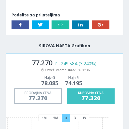
Podelite sa prijateljima
SIROVA NAFTA Grafikon
77.270
-249.584
(3.240%)
Osveži vreme:
8/6/2026 18:36
Najviši
Najniži
78.085
74.195
PRODAJNA CENA
KUPOVNA CENA
77.270
77.320
1M
5M
H
D
W