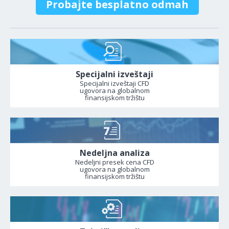
Probajte besplatno odmah
Specijalni izveštaji
Specijalni izveštaji CFD
ugovora na globalnom
finansijskom tržištu
Nedeljna analiza
Nedeljni presek cena CFD
ugovora na globalnom
finansijskom tržištu