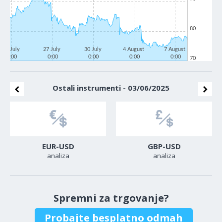
80
22 July
27 July
30 July
4 August
7 August
0:00
0:00
0:00
0:00
0:00
70
Ostali instrumenti - 03/06/2025
EUR-USD
GBP-USD
analiza
analiza
Spremni za trgovanje?
Probajte besplatno odmah