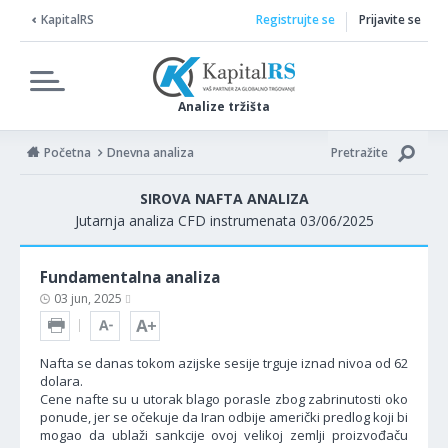
KapitalRS
Registrujte se
Prijavite se
Analize tržišta
Početna
Dnevna analiza
Pretražite
SIROVA NAFTA ANALIZA
Jutarnja analiza CFD instrumenata 03/06/2025
Fundamentalna analiza
03 jun, 2025
Nafta se danas tokom azijske sesije trguje iznad nivoa od 62
dolara.
Cene nafte su u utorak blago porasle zbog zabrinutosti oko
ponude, jer se očekuje da Iran odbije američki predlog koji bi
mogao da ublaži sankcije ovoj velikoj zemlji proizvođaču