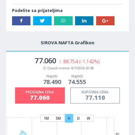
Podelite sa prijateljima
SIROVA NAFTA Grafikon
77.060
88.754
(-1.142%)
Osveži vreme:
8/7/2026 20:58
Najviši
Najniži
78.490
74.555
PRODAJNA CENA
KUPOVNA CENA
77.060
77.110
1M
5M
H
D
W
90