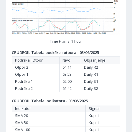
Time Frame: 1 hour
CRUDEOIL Tabela podrške i otpora - 03/06/2025
Podrška i Otpor
Nivo
Objašnjenje
Otpor 2
64.11
Daily R2
Otpor 1
63.53
Daily R1
Podrška 1
62.00
Daily S1
Podrška 2
61.42
Daily S2
CRUDEOIL Tabela indikatora - 03/06/2025
Indikator
Signal
SMA 20
Kupiti
SMA 50
Kupiti
SMA 100
Kupiti