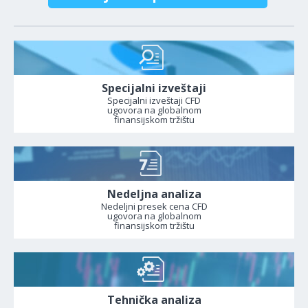
Specijalni izveštaji
Specijalni izveštaji CFD
ugovora na globalnom
finansijskom tržištu
Nedeljna analiza
Nedeljni presek cena CFD
ugovora na globalnom
finansijskom tržištu
Tehnička analiza