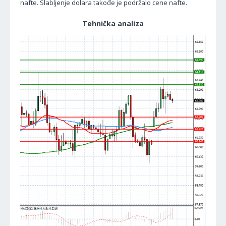
nafte. Slabljenje dolara takođe je podržalo cene nafte.
Tehnička analiza