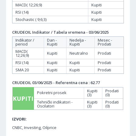
MACD( 12;26;9)
Kupiti
RSI (14)
Kupiti
Stochastic ( 9;6;3)
Kupiti
CRUDEOIL Indikator / Tabela vremena - 03/06/2025
Indikator /
Dan -
Nedelja -
Mesec -
period
Kupiti
Kupiti
Prodati
MACD(
Kupiti
Neutralno
Prodati
12;26;9)
RSI (14)
Kupiti
Kupiti
Prodati
SMA 20
Kupiti
Kupiti
Prodati
CRUDEOIL 03/06/2025 - Referentna cena : 62.77
Kupiti
Prodati
Pokretni prosek
(3)
(0)
KUPITI
Tehnički indikatori -
Kupiti
Prodati
Oscilatori
(3)
(0)
IZVORI:
CNBC, Investing, Oilprice