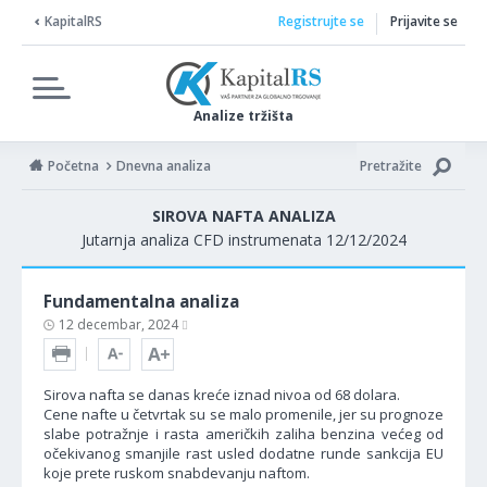
KapitalRS
Registrujte se
Prijavite se
Analize tržišta
Početna
Dnevna analiza
Pretražite
SIROVA NAFTA ANALIZA
Jutarnja analiza CFD instrumenata 12/12/2024
Fundamentalna analiza
12 decembar, 2024
Sirova nafta se danas kreće iznad nivoa od 68 dolara.
Cene nafte u četvrtak su se malo promenile, jer su prognoze
slabe potražnje i rasta američkih zaliha benzina većeg od
očekivanog smanjile rast usled dodatne runde sankcija EU
koje prete ruskom snabdevanju naftom.