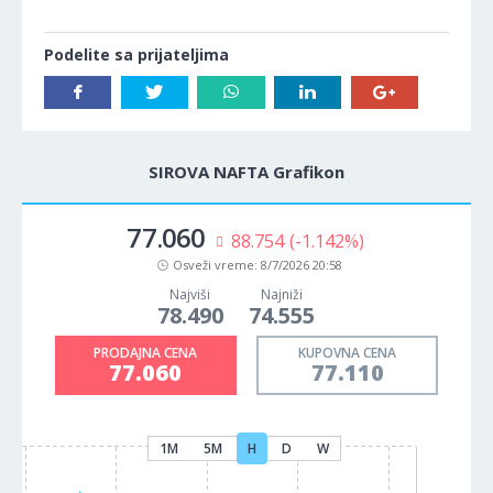
Podelite sa prijateljima
SIROVA NAFTA Grafikon
77.060
88.754
(-1.142%)
Osveži vreme:
8/7/2026 20:58
Najviši
Najniži
78.490
74.555
PRODAJNA CENA
KUPOVNA CENA
77.060
77.110
1M
5M
H
D
W