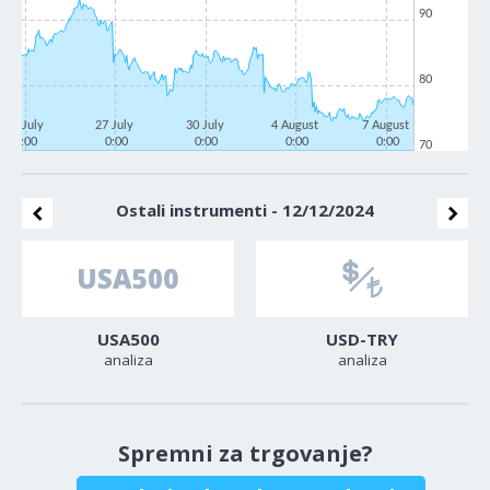
90
80
22 July
27 July
30 July
4 August
7 August
0:00
0:00
0:00
0:00
0:00
70
Ostali instrumenti - 12/12/2024
USA500
USD-TRY
analiza
analiza
Spremni za trgovanje?