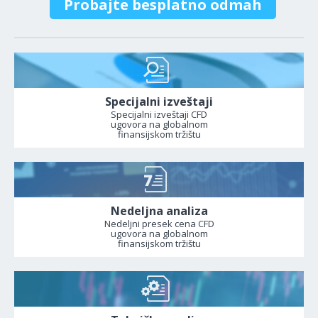
Probajte besplatno odmah
Specijalni izveštaji
Specijalni izveštaji CFD
ugovora na globalnom
finansijskom tržištu
Nedeljna analiza
Nedeljni presek cena CFD
ugovora na globalnom
finansijskom tržištu