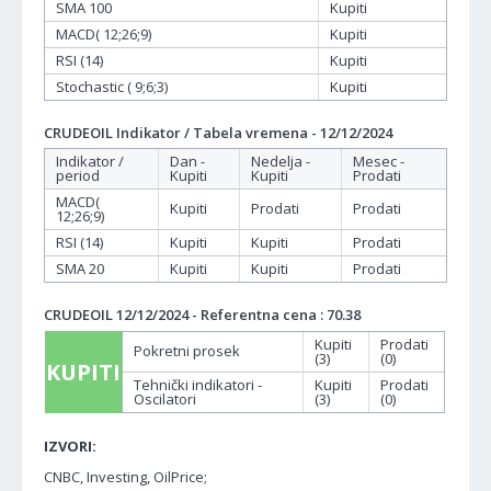
SMA 100
Kupiti
MACD( 12;26;9)
Kupiti
RSI (14)
Kupiti
Stochastic ( 9;6;3)
Kupiti
CRUDEOIL Indikator / Tabela vremena - 12/12/2024
Indikator /
Dan -
Nedelja -
Mesec -
period
Kupiti
Kupiti
Prodati
MACD(
Kupiti
Prodati
Prodati
12;26;9)
RSI (14)
Kupiti
Kupiti
Prodati
SMA 20
Kupiti
Kupiti
Prodati
CRUDEOIL 12/12/2024 - Referentna cena : 70.38
Kupiti
Prodati
Pokretni prosek
(3)
(0)
KUPITI
Tehnički indikatori -
Kupiti
Prodati
Oscilatori
(3)
(0)
IZVORI:
CNBC, Investing, OilPrice;