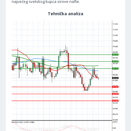
najvećeg svetskog kupca sirove nafte.
Tehnička analiza