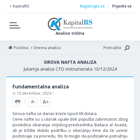
KapitalRS
Registrujte se
Prijavite se
Analize tržišta
Početna
Dnevna analiza
Pretražite
SIROVA NAFTA ANALIZA
Jutarnja analiza CFD instrumenata 10/12/2024
Fundamentalna analiza
10 decembar, 2024
Sirova nafta se danas kreće ispod 69 dolara.
Cene nafte su u utorak opale dok popušta zabrinutost zbog
posledica obaranja sirijskog predsednika Bašara al Asada,
ali je tržište dobilo podršku u obećanju Kine da će uvesti
podsticaje za privredu, što bi moglo da podstakne potražnju