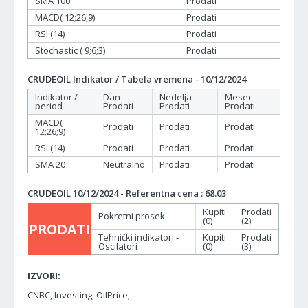
SMA 100
Prodati
MACD( 12;26;9)
Prodati
RSI (14)
Prodati
Stochastic ( 9;6;3)
Prodati
CRUDEOIL Indikator / Tabela vremena - 10/12/2024
Indikator /
Dan -
Nedelja -
Mesec -
period
Prodati
Prodati
Prodati
MACD(
Prodati
Prodati
Prodati
12;26;9)
RSI (14)
Prodati
Prodati
Prodati
SMA 20
Neutralno
Prodati
Prodati
CRUDEOIL 10/12/2024 - Referentna cena : 68.03
Kupiti
Prodati
Pokretni prosek
(0)
(2)
PRODATI
Tehnički indikatori -
Kupiti
Prodati
Oscilatori
(0)
(3)
IZVORI:
CNBC, Investing, OilPrice;