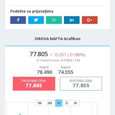
Podelite sa prijateljima
SIROVA NAFTA Grafikon
77.805
15.251
(-0.186%)
Osveži vreme:
8/7/2026 17:34
Najviši
Najniži
78.490
74.555
PRODAJNA CENA
KUPOVNA CENA
77.805
77.855
1M
5M
H
D
W