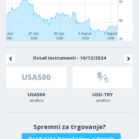
90
80
22 July
27 July
30 July
4 August
7 August
0:00
0:00
0:00
0:00
0:00
70
Ostali instrumenti - 10/12/2024
USA500
USD-TRY
analiza
analiza
Spremni za trgovanje?