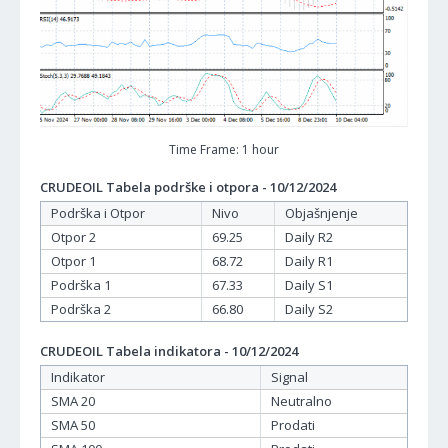
Time Frame: 1 hour
CRUDEOIL Tabela podrške i otpora - 10/12/2024
Podrška i Otpor
Nivo
Objašnjenje
Otpor 2
69.25
Daily R2
Otpor 1
68.72
Daily R1
Podrška 1
67.33
Daily S1
Podrška 2
66.80
Daily S2
CRUDEOIL Tabela indikatora - 10/12/2024
Indikator
Signal
SMA 20
Neutralno
SMA 50
Prodati