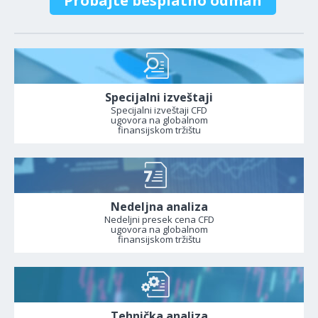
Probajte besplatno odmah
Specijalni izveštaji
Specijalni izveštaji CFD
ugovora na globalnom
finansijskom tržištu
Nedeljna analiza
Nedeljni presek cena CFD
ugovora na globalnom
finansijskom tržištu
Tehnička analiza