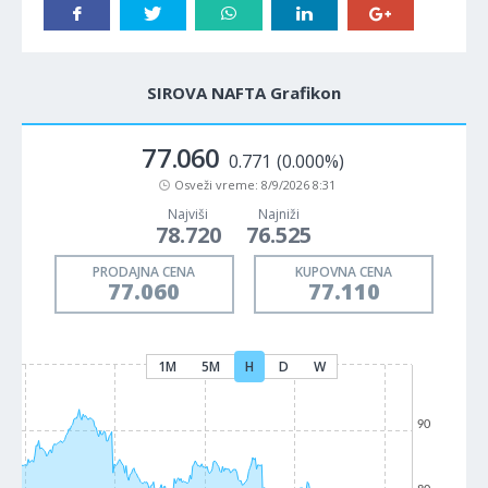
SIROVA NAFTA Grafikon
77.060
0.771
(0.000%)
Osveži vreme:
8/9/2026 8:31
Najviši
Najniži
78.720
76.525
PRODAJNA CENA
KUPOVNA CENA
77.060
77.110
1M
5M
H
D
W
90