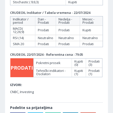
Stochastic ( 9;6;3)
Kupiti
CRUDEOIL Indikator / Tabela vremena - 22/07/2024
Indikator /
Dan -
Nedelja -
Mesec -
period
Prodati
Prodati
Prodati
MACD(
Prodati
Prodati
Kupiti
12;26;9)
RSI (14)
Neutralno
Neutralno
Neutralno
SMA 20
Prodati
Prodati
Prodati
CRUDEOIL 22/07/2024 - Referentna cena : 79.05
Kupiti
Prodati
Pokretni prosek
(0)
(3)
PRODATI
Tehnički indikatori -
Kupiti
Prodati
Oscilatori
(1)
(1)
IZVORI:
CNBC, Investing
Podelite sa prijateljima