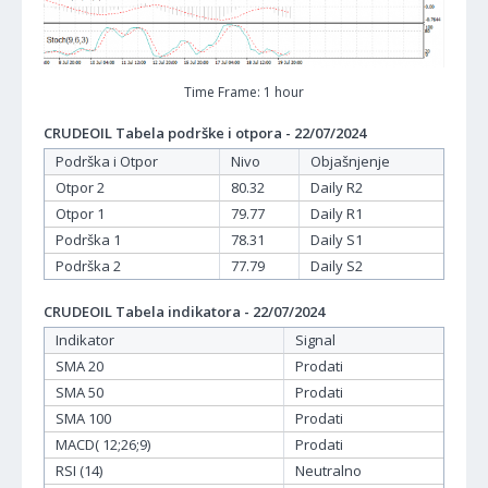
Time Frame: 1 hour
CRUDEOIL Tabela podrške i otpora - 22/07/2024
Podrška i Otpor
Nivo
Objašnjenje
Otpor 2
80.32
Daily R2
Otpor 1
79.77
Daily R1
Podrška 1
78.31
Daily S1
Podrška 2
77.79
Daily S2
CRUDEOIL Tabela indikatora - 22/07/2024
Indikator
Signal
SMA 20
Prodati
SMA 50
Prodati
SMA 100
Prodati
MACD( 12;26;9)
Prodati
RSI (14)
Neutralno