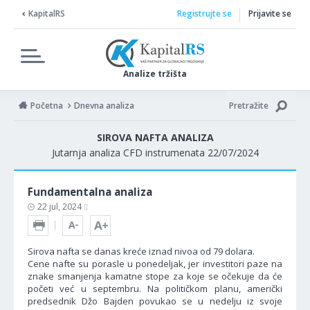
KapitalRS
Registrujte se
Prijavite se
Analize tržišta
Početna
Dnevna analiza
Pretražite
SIROVA NAFTA ANALIZA
Jutarnja analiza CFD instrumenata 22/07/2024
Fundamentalna analiza
22 jul, 2024
Sirova nafta se danas kreće iznad nivoa od 79 dolara.
Cene nafte su porasle u ponedeljak, jer investitori paze na
znake smanjenja kamatne stope za koje se očekuje da će
početi već u septembru. Na političkom planu, američki
predsednik Džo Bajden povukao se u nedelju iz svoje