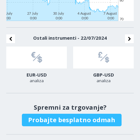
80
22 July
27 July
30 July
4 August
7 August
0:00
0:00
0:00
0:00
0:00
70
Ostali instrumenti - 22/07/2024
EUR-USD
GBP-USD
analiza
analiza
Spremni za trgovanje?
Probajte besplatno odmah