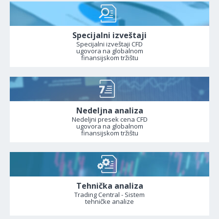
Specijalni izveštaji
Specijalni izveštaji CFD
ugovora na globalnom
finansijskom tržištu
Nedeljna analiza
Nedeljni presek cena CFD
ugovora na globalnom
finansijskom tržištu
Tehnička analiza
Trading Central - Sistem
tehničke analize