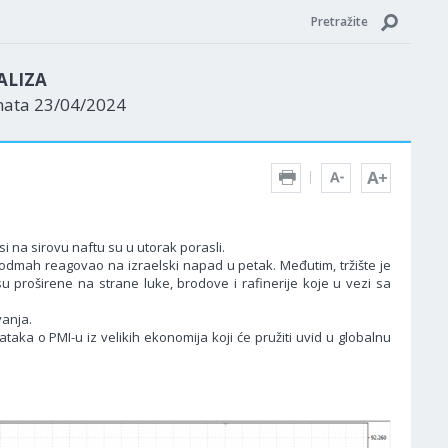
Pretražite
ALIZA
nata 23/04/2024
i na sirovu naftu su u utorak porasli.
e odmah reagovao na izraelski napad u petak. Međutim, tržište je
 proširene na strane luke, brodove i rafinerije koje u vezi sa
vanja.
aka o PMI-u iz velikih ekonomija koji će pružiti uvid u globalnu