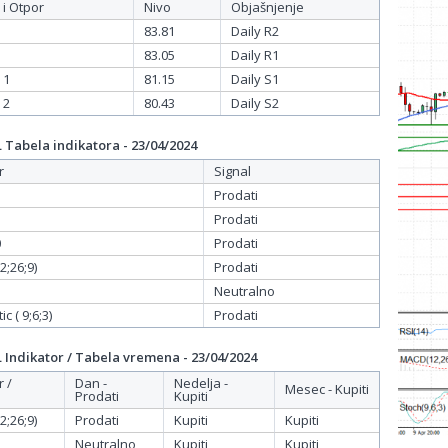
 i Otpor
Nivo
Objašnjenje
83.81
Daily R2
83.05
Daily R1
 1
81.15
Daily S1
 2
80.43
Daily S2
Tabela indikatora - 23/04/2024
r
Signal
Prodati
Prodati
0
Prodati
;26;9)
Prodati
Neutralno
c ( 9;6;3)
Prodati
Indikator / Tabela vremena - 23/04/2024
r /
Dan -
Nedelja -
Mesec - Kupiti
Prodati
Kupiti
;26;9)
Prodati
Kupiti
Kupiti
Neutralno
Kupiti
Kupiti