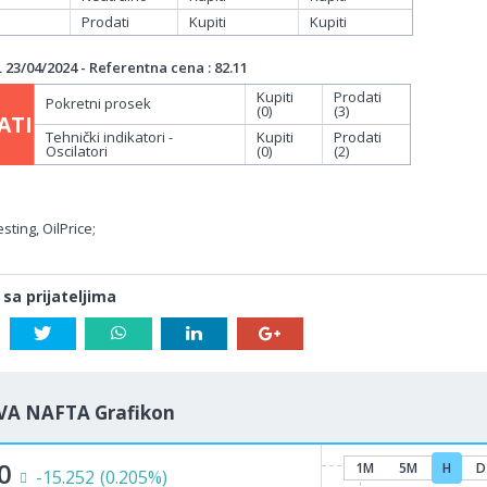
Prodati
Kupiti
Kupiti
23/04/2024 - Referentna cena : 82.11
Kupiti
Prodati
Pokretni prosek
(0)
(3)
ATI
Tehnički indikatori -
Kupiti
Prodati
Oscilatori
(0)
(2)
sting, OilPrice;
 sa prijateljima
VA NAFTA Grafikon
0
1M
5M
H
D
-15.252
(0.205%)