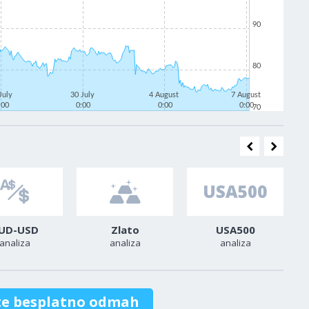
90
80
July
30 July
4 August
7 August
:00
0:00
0:00
0:00
70
UD-USD
Zlato
USA500
analiza
analiza
analiza
te besplatno odmah