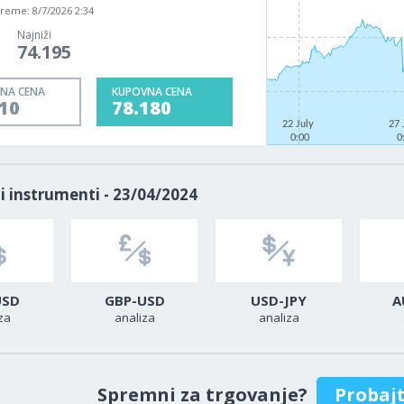
vreme:
8/7/2026 2:34
Najniži
74.195
NA CENA
KUPOVNA CENA
10
78.180
22 July
27 
0:00
0
i instrumenti - 23/04/2024
USD
GBP-USD
USD-JPY
A
za
analiza
analiza
Spremni za trgovanje?
Probaj