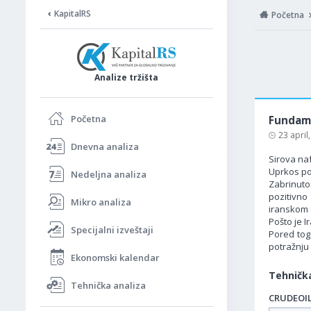
KapitalRS
Početna
Analize tržišta
Početna
Fundame
23 april
Dnevna analiza
Sirova naf
Uprkos pop
Nedeljna analiza
Zabrinuto
pozitivno
Mikro analiza
iranskom 
Pošto je I
Specijalni izveštaji
Pored toga
potražnju
Ekonomski kalendar
Tehnička
Tehnička analiza
CRUDEOIL 