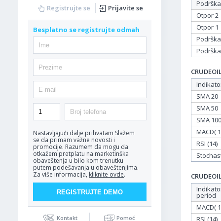
Podrška
Registrujte se
Prijavite se
Otpor 2
Otpor 1
Besplatno se registrujte odmah
Podrška
Podrška
CRUDEOIL 
Indikato
SMA 20
SMA 50
SMA 10
MACD( 12
Nastavljajući dalje prihvatam
Slažem
se da primam važne novosti i
RSI (14)
promocije. Razumem da mogu da
otkažem pretplatu na marketinška
Stochasti
obaveštenja u bilo kom trenutku
putem podešavanja u obaveštenjima.
Za više informacija,
kliknite ovde
.
CRUDEOIL 
Indikato
period
MACD( 12
Kontakt
Pomoć
RSI (14)