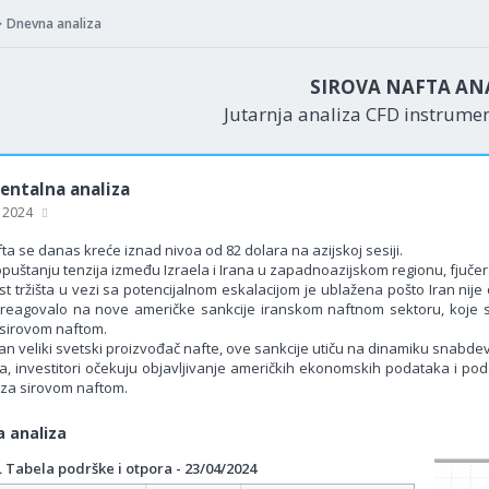
Dnevna analiza
SIROVA NAFTA AN
Jutarnja analiza CFD instrume
ntalna analiza
, 2024
ta se danas kreće iznad nivoa od 82 dolara na azijskoj sesiji.
uštanju tenzija između Izraela i Irana u zapadnoazijskom regionu, fjučers
st tržišta u vezi sa potencijalnom eskalacijom je ublažena pošto Iran nij
 reagovalo na nove američke sankcije iranskom naftnom sektoru, koje su
sirovom naftom.
ran veliki svetski proizvođač nafte, ove sankcije utiču na dinamiku snabde
, investitori očekuju objavljivanje američkih ekonomskih podataka i podat
 za sirovom naftom.
 analiza
Tabela podrške i otpora - 23/04/2024