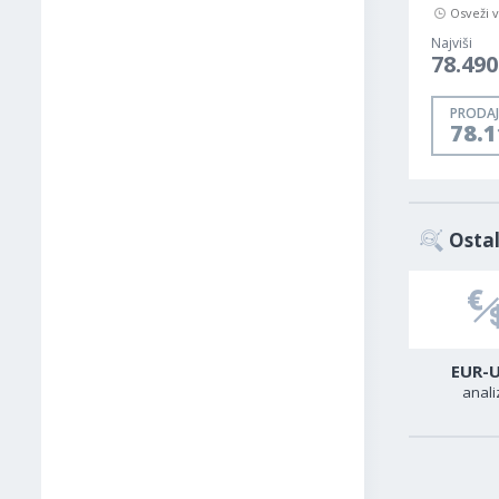
Osveži 
Najviši
78.490
PRODAJ
78.1
Ostal
USD-CAD
GER40
EUR-
analiza
analiza
anali