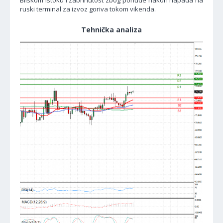
Bliskom istoku i zabrinutost zbog ponude nakon napada na
ruski terminal za izvoz goriva tokom vikenda.
Tehnička analiza