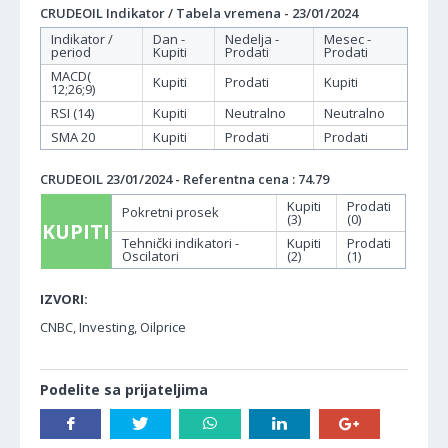
CRUDEOIL Indikator / Tabela vremena - 23/01/2024
Indikator /
Dan -
Nedelja -
Mesec -
period
Kupiti
Prodati
Prodati
MACD(
Kupiti
Prodati
Kupiti
12;26;9)
RSI (14)
Kupiti
Neutralno
Neutralno
SMA 20
Kupiti
Prodati
Prodati
CRUDEOIL 23/01/2024 - Referentna cena : 74.79
Kupiti
Prodati
Pokretni prosek
(3)
(0)
KUPITI
Tehnički indikatori -
Kupiti
Prodati
Oscilatori
(2)
(1)
IZVORI:
CNBC, Investing, Oilprice
Podelite sa prijateljima