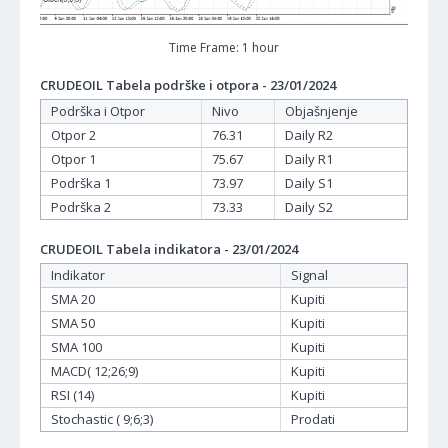
Time Frame: 1 hour
CRUDEOIL Tabela podrške i otpora - 23/01/2024
Podrška i Otpor
Nivo
Objašnjenje
Otpor 2
76.31
Daily R2
Otpor 1
75.67
Daily R1
Podrška 1
73.97
Daily S1
Podrška 2
73.33
Daily S2
CRUDEOIL Tabela indikatora - 23/01/2024
Indikator
Signal
SMA 20
Kupiti
SMA 50
Kupiti
SMA 100
Kupiti
MACD( 12;26;9)
Kupiti
RSI (14)
Kupiti
Stochastic ( 9;6;3)
Prodati