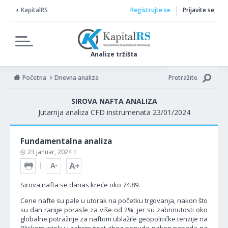
KapitalRS
Registrujte se
Prijavite se
Analize tržišta
Početna
Dnevna analiza
Pretražite
SIROVA NAFTA ANALIZA
Jutarnja analiza CFD instrumenata 23/01/2024
Fundamentalna analiza
23 januar, 2024
Sirova nafta se danas kreće oko 74.89.
Cene nafte su pale u utorak na početku trgovanja, nakon što
su dan ranije porasle za više od 2%, jer su zabrinutosti oko
globalne potražnje za naftom ublažile geopolitičke tenzije na