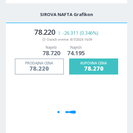
SIROVA NAFTA Grafikon
78.220
-26.311
(0.346%)
Osveži vreme:
8/7/2026 16:09
Najviši
Najniži
78.720
74.195
PRODAJNA CENA
KUPOVNA CENA
78.220
78.270
1M
5M
H
D
W
Cene se učitavaju..