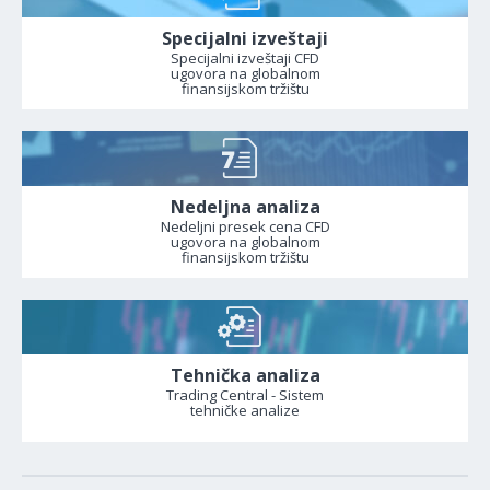
Specijalni izveštaji
Specijalni izveštaji CFD
ugovora na globalnom
finansijskom tržištu
Nedeljna analiza
Nedeljni presek cena CFD
ugovora na globalnom
finansijskom tržištu
Tehnička analiza
Trading Central - Sistem
tehničke analize