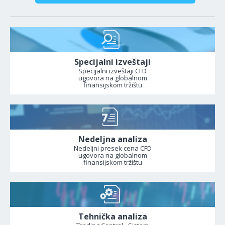
Specijalni izveštaji
Specijalni izveštaji CFD
ugovora na globalnom
finansijskom tržištu
Nedeljna analiza
Nedeljni presek cena CFD
ugovora na globalnom
finansijskom tržištu
Tehnička analiza