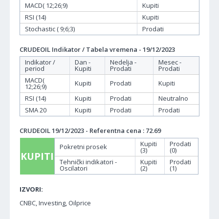
MACD( 12;26;9)
Kupiti
RSI (14)
Kupiti
Stochastic ( 9;6;3)
Prodati
CRUDEOIL Indikator / Tabela vremena - 19/12/2023
Indikator /
Dan -
Nedelja -
Mesec -
period
Kupiti
Prodati
Prodati
MACD(
Kupiti
Prodati
Kupiti
12;26;9)
RSI (14)
Kupiti
Prodati
Neutralno
SMA 20
Kupiti
Prodati
Prodati
CRUDEOIL 19/12/2023 - Referentna cena : 72.69
Kupiti
Prodati
Pokretni prosek
(3)
(0)
KUPITI
Tehnički indikatori -
Kupiti
Prodati
Oscilatori
(2)
(1)
IZVORI:
CNBC, Investing, Oilprice