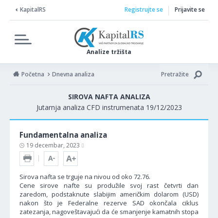
KapitalRS
Registrujte se
Prijavite se
Analize tržišta
Početna
Dnevna analiza
Pretražite
SIROVA NAFTA ANALIZA
Jutarnja analiza CFD instrumenata 19/12/2023
Fundamentalna analiza
19 decembar, 2023
Sirova nafta se trguje na nivou od oko 72.76.
Cene sirove nafte su produžile svoj rast četvrti dan
zaredom, podstaknute slabijim američkim dolarom (USD)
nakon što je Federalne rezerve SAD okončala ciklus
zatezanja, nagoveštavajući da će smanjenje kamatnih stopa