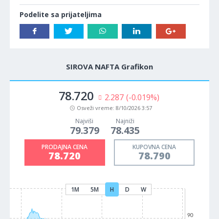
Podelite sa prijateljima
SIROVA NAFTA Grafikon
78.720
2.287
(-0.019%)
Osveži vreme:
8/10/2026 3:57
Najviši
Najniži
79.379
78.435
PRODAJNA CENA
KUPOVNA CENA
78.720
78.790
1M
5M
H
D
W
90