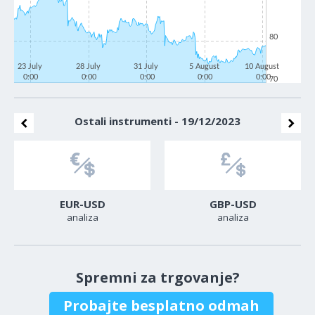
80
23 July
28 July
31 July
5 August
10 August
0:00
0:00
0:00
0:00
0:00
70
Ostali instrumenti - 19/12/2023
EUR-USD
GBP-USD
analiza
analiza
Spremni za trgovanje?
Probajte besplatno odmah