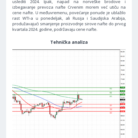
uslediti 2024. Ipak, napad na norveške brodove i
izbegavanje prevoza nafte Crvenim morem već utiču na
cene nafte. U međuvremenu, povećanje ponude je ublažilo
rast WTI-a u ponedeljak, ali Rusija i Saudijska Arabija,
produžavajući smanjenje proizvodnje sirove nafte do prvog
kvartala 2024. godine, podržavaju cene nafte.
Tehnička analiza