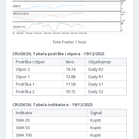
Time Frame: 1 hour
CRUDEOIL Tabela podrške i otpora - 19/12/2023
Podrška i Otpor
Nivo
Objašnjenje
Otpor 2
74.74
Daily R2
Otpor 1
73.88
Daily R1
Podrška 1
71.58
Daily S1
Podrška 2
70.72
Daily S2
CRUDEOIL Tabela indikatora - 19/12/2023
Indikator
Signal
SMA 20
Kupiti
SMA 50
Kupiti
SMA 100
Kupiti