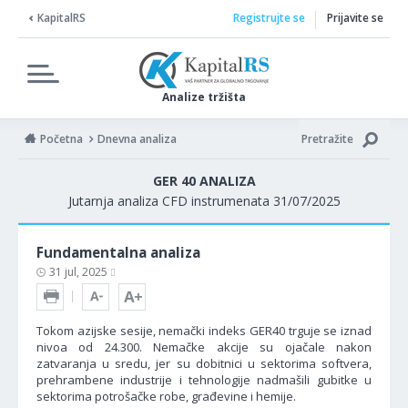
KapitalRS
Registrujte se
Prijavite se
Analize tržišta
Početna
Dnevna analiza
Pretražite
GER 40 ANALIZA
Jutarnja analiza CFD instrumenata 31/07/2025
Fundamentalna analiza
31 jul, 2025
Tokom azijske sesije, nemački indeks GER40 trguje se iznad
nivoa od 24.300. Nemačke akcije su ojačale nakon
zatvaranja u sredu, jer su dobitnici u sektorima softvera,
prehrambene industrije i tehnologije nadmašili gubitke u
sektorima potrošačke robe, građevine i hemije.