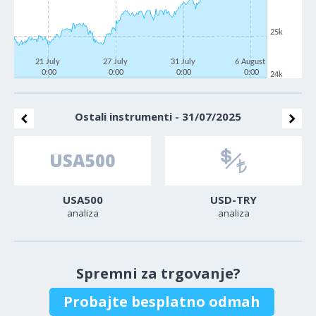
25k
21 July
27 July
31 July
6 August
0:00
0:00
0:00
0:00
24k
Ostali instrumenti - 31/07/2025
USA500
USD-TRY
analiza
analiza
Spremni za trgovanje?
Probajte besplatno odmah