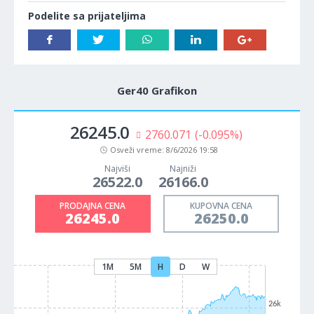
Podelite sa prijateljima
Ger40 Grafikon
26245.0
2760.071
(-0.095%)
Osveži vreme:
8/6/2026 19:58
Najviši
Najniži
26522.0
26166.0
PRODAJNA CENA
KUPOVNA CENA
26245.0
26250.0
1M
5M
H
D
W
26k