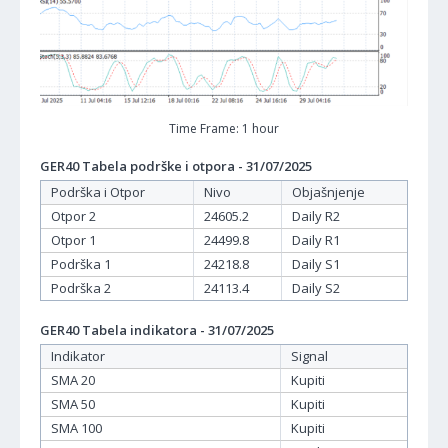
Time Frame: 1 hour
GER40 Tabela podrške i otpora - 31/07/2025
Podrška i Otpor
Nivo
Objašnjenje
Otpor 2
24605.2
Daily R2
Otpor 1
24499.8
Daily R1
Podrška 1
24218.8
Daily S1
Podrška 2
24113.4
Daily S2
GER40 Tabela indikatora - 31/07/2025
Indikator
Signal
SMA 20
Kupiti
SMA 50
Kupiti
SMA 100
Kupiti