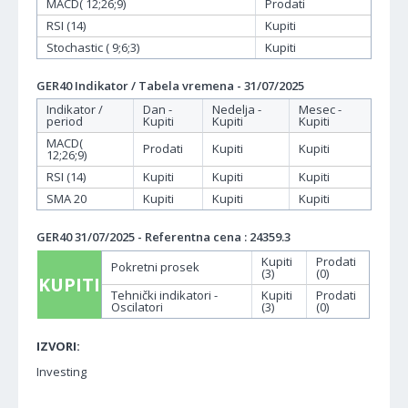
MACD( 12;26;9)
Prodati
RSI (14)
Kupiti
Stochastic ( 9;6;3)
Kupiti
GER40 Indikator / Tabela vremena - 31/07/2025
Indikator /
Dan -
Nedelja -
Mesec -
period
Kupiti
Kupiti
Kupiti
MACD(
Prodati
Kupiti
Kupiti
12;26;9)
RSI (14)
Kupiti
Kupiti
Kupiti
SMA 20
Kupiti
Kupiti
Kupiti
GER40 31/07/2025 - Referentna cena : 24359.3
Kupiti
Prodati
Pokretni prosek
(3)
(0)
KUPITI
Tehnički indikatori -
Kupiti
Prodati
Oscilatori
(3)
(0)
IZVORI:
Investing