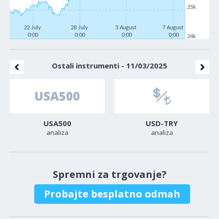
25k
22 July
28 July
3 August
7 August
0:00
0:00
0:00
0:00
24k
Ostali instrumenti - 11/03/2025
USA500
USD-TRY
analiza
analiza
Spremni za trgovanje?
Probajte besplatno odmah