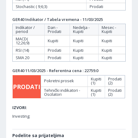
Stochastic ( 9;6;3)
Prodati
GER40 Indikator / Tabela vremena - 11/03/2025
Indikator /
Dan -
Nedelja -
Mesec -
period
Prodati
Kupiti
Kupiti
MACD(
Kupiti
Kupiti
Kupiti
12;26;9)
RSI (14)
Prodati
Kupiti
Kupiti
SMA 20
Prodati
Kupiti
Kupiti
GER40 11/03/2025 - Referentna cena : 22759.0
Kupiti
Prodati
Pokretni prosek
(1)
(2)
PRODATI
Tehnički indikatori -
Kupiti
Prodati
Oscilatori
(1)
(2)
IZVORI:
Investing;
Podelite sa prijateljima