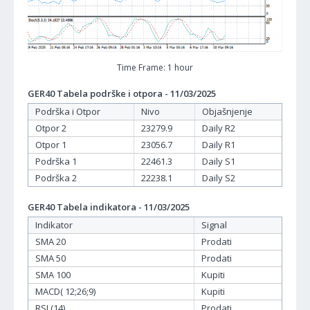
Time Frame: 1 hour
GER40 Tabela podrške i otpora - 11/03/2025
Podrška i Otpor
Nivo
Objašnjenje
Otpor 2
23279.9
Daily R2
Otpor 1
23056.7
Daily R1
Podrška 1
22461.3
Daily S1
Podrška 2
22238.1
Daily S2
GER40 Tabela indikatora - 11/03/2025
Indikator
Signal
SMA 20
Prodati
SMA 50
Prodati
SMA 100
Kupiti
MACD( 12;26;9)
Kupiti
RSI (14)
Prodati