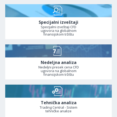
Specijalni izveštaji
Specijalni izveštaji CFD
ugovora na globalnom
finansijskom tržištu
Nedeljna analiza
Nedeljni presek cena CFD
ugovora na globalnom
finansijskom tržištu
Tehnička analiza
Trading Central - Sistem
tehničke analize