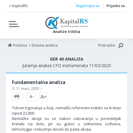
KapitalRS
Registrujte se
Prijavite se
Analize tržišta
Početna
Dnevna analiza
Pretražite
GER 40 ANALIZA
Jutarnja analiza CFD instrumenata 11/03/2025
Fundamentalna analiza
11 mart, 2025
Tokom trgovanja u Aziji, nemački referentni indeks se kretao
ispod 22,800.
Nemačke akcije su se nakon zatvaranja u ponedeljak
kretale na dole, jer su gubici u sektorima softvera,
tehnologije i industrije doveli do pada akcija.