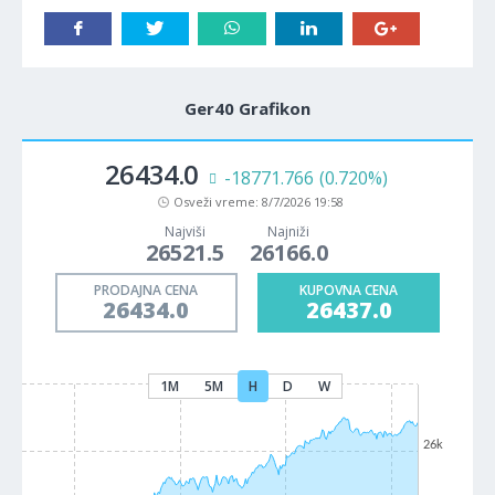
Ger40 Grafikon
26434.0
-18771.766
(0.720%)
Osveži vreme:
8/7/2026 19:58
Najviši
Najniži
26521.5
26166.0
PRODAJNA CENA
KUPOVNA CENA
26434.0
26437.0
1M
5M
H
D
W
26k