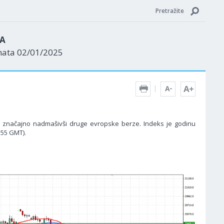
Pretražite
ZA
nata 02/01/2025
je značajno nadmašivši druge evropske berze. Indeks je godinu
:55 GMT).