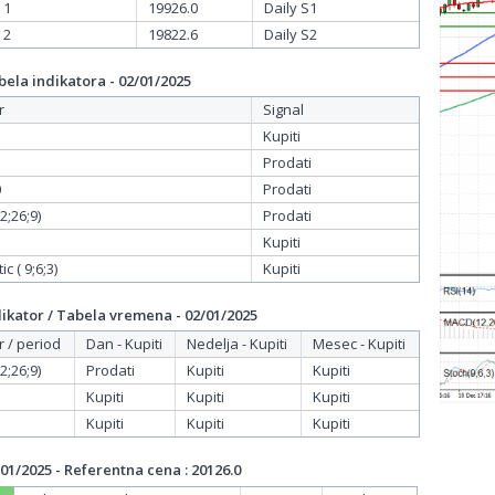
 1
19926.0
Daily S1
 2
19822.6
Daily S2
ela indikatora - 02/01/2025
r
Signal
Kupiti
Prodati
0
Prodati
;26;9)
Prodati
Kupiti
c ( 9;6;3)
Kupiti
ikator / Tabela vremena - 02/01/2025
r / period
Dan - Kupiti
Nedelja - Kupiti
Mesec - Kupiti
;26;9)
Prodati
Kupiti
Kupiti
Kupiti
Kupiti
Kupiti
Kupiti
Kupiti
Kupiti
01/2025 - Referentna cena : 20126.0