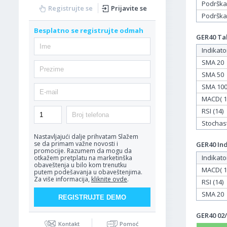
Podrška
Registrujte se
Prijavite se
Podrška
Besplatno se registrujte odmah
GER40 Tab
Indikato
SMA 20
SMA 50
SMA 10
MACD( 12
RSI (14)
Stochasti
Nastavljajući dalje prihvatam
Slažem
se da primam važne novosti i
GER40 Ind
promocije. Razumem da mogu da
Indikato
otkažem pretplatu na marketinška
obaveštenja u bilo kom trenutku
MACD( 12
putem podešavanja u obaveštenjima.
Za više informacija,
kliknite ovde
.
RSI (14)
SMA 20
GER40 02/
Kontakt
Pomoć