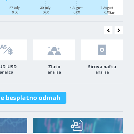
27 July
30 July
4 August
7 August
0:00
0:00
0:00
0:00
24k
UD-USD
Zlato
Sirova nafta
analiza
analiza
analiza
te besplatno odmah