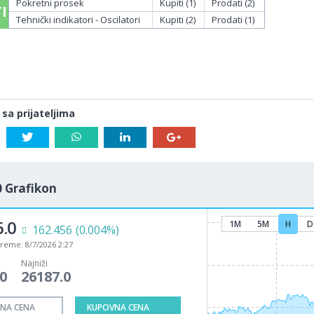
Pokretni prosek
Kupiti (1)
Prodati (2)
I
Tehnički indikatori - Oscilatori
Kupiti (2)
Prodati (1)
 sa prijateljima
 Grafikon
.0
1M
5M
H
D
162.456
(0.004%)
vreme:
8/7/2026 2:27
Najniži
0
26187.0
NA CENA
KUPOVNA CENA