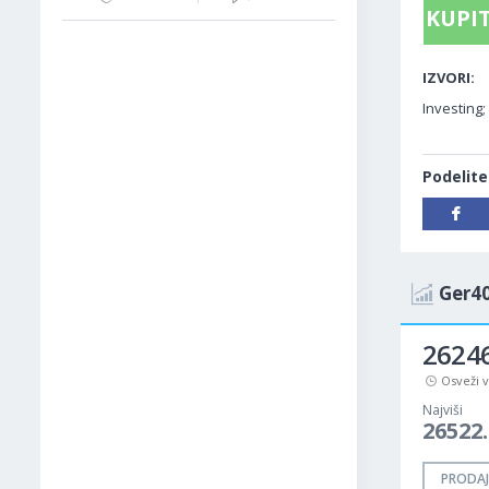
KUPIT
IZVORI:
Investing;
Podelite
Ger40
26246
Osveži 
Najviši
26522.
PRODAJ