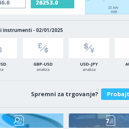
46.0
26253.0
22 July
0:00
i instrumenti - 02/01/2025
USD
GBP-USD
USD-JPY
A
za
analiza
analiza
Spremni za trgovanje?
Probaj