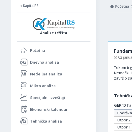
KapitalRS
Početna
Analize tržišta
Početna
Fundame
02 janu
Dnevna analiza
Tokom trg
Nemački i
Nedeljna analiza
završio sa
Mikro analiza
Tehnička
Specijalni izveštaji
GER40 Tab
Ekonomski kalendar
Podrška
Otpor 2
Tehnička analiza
Otpor 1