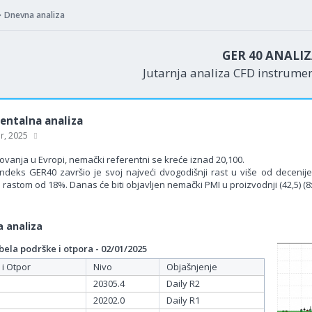
Dnevna analiza
GER 40 ANALI
Jutarnja analiza CFD instrume
ntalna analiza
ar, 2025
ovanja u Evropi, nemački referentni se kreće iznad 20,100.
ndeks GER40 završio je svoj najveći dvogodišnji rast u više od deceni
 rastom od 18%. Danas će biti objavljen nemački PMI u proizvodnji (42,5) (8
 analiza
ela podrške i otpora - 02/01/2025
 i Otpor
Nivo
Objašnjenje
20305.4
Daily R2
20202.0
Daily R1