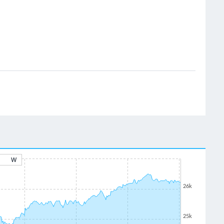
W
26k
25k