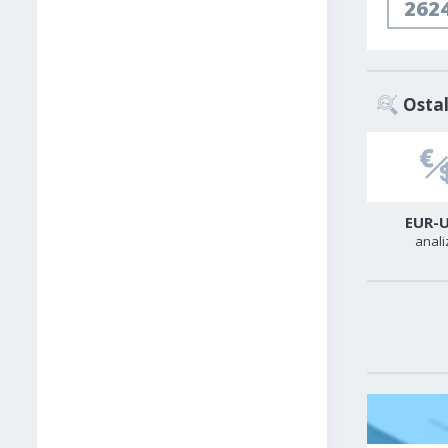
262
Ostal
USD-TRY
USD-CAD
EUR-
analiza
analiza
anali