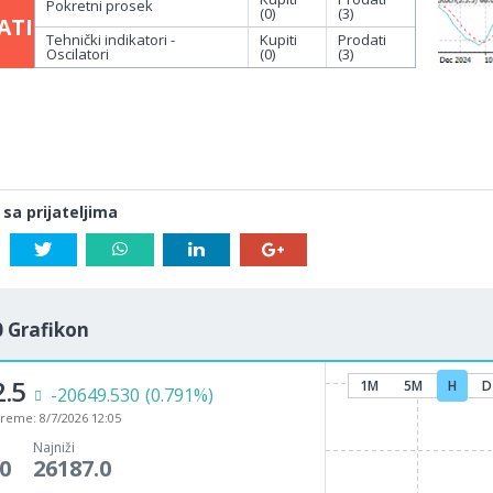
Pokretni prosek
(0)
(3)
ATI
Tehnički indikatori -
Kupiti
Prodati
Oscilatori
(0)
(3)
 sa prijateljima
 Grafikon
.5
1M
5M
H
D
-20649.530
(0.791%)
vreme:
8/7/2026 12:05
Najniži
0
26187.0