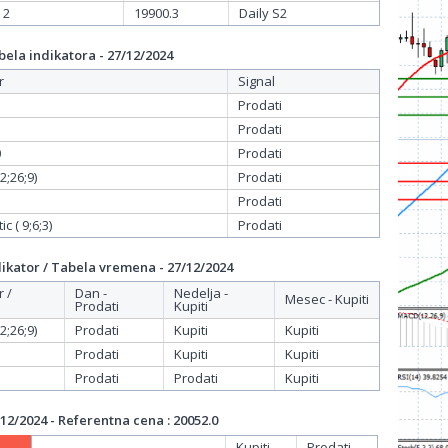
 2
19900.3
Daily S2
ela indikatora - 27/12/2024
r
Signal
Prodati
Prodati
0
Prodati
;26;9)
Prodati
Prodati
c ( 9;6;3)
Prodati
ikator / Tabela vremena - 27/12/2024
r /
Dan -
Nedelja -
Mesec - Kupiti
Prodati
Kupiti
;26;9)
Prodati
Kupiti
Kupiti
Prodati
Kupiti
Kupiti
Prodati
Prodati
Kupiti
12/2024 - Referentna cena : 20052.0
Kupiti
Prodati