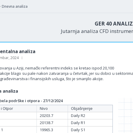
Dnevna analiza
GER 40 ANALI
Jutarnja analiza CFD instrume
ntalna analiza
mbar, 2024
vanja u Aziji, nemački referentni indeks se kretao ispod 20,100
cije blago su pale nakon zatvaranja u četvrtak, jer su dobici u sektorima
građevinarstva i finansijskih usluga, što je smanjilo akcije.
 analiza
ela podrške i otpora - 27/12/2024
 i Otpor
Nivo
Objašnjenje
20203.7
Daily R2
20138.7
Daily R1
 1
19965.3
Daily S1