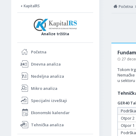
KapitalRS
Početna
Analize tržišta
Početna
Fundame
27 dece
Dnevna analiza
Tokom trgo
Nemačke ak
Nedeljna analiza
u sektoru 
Mikro analiza
Tehnička
Specijalni izveštaji
GER40 Tab
Podrška
Ekonomski kalendar
Otpor 2
Tehnička analiza
Otpor 1
Podrška