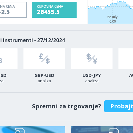
NA CENA
KUPOVNA CENA
52.5
26455.5
22 July
0:00
i instrumenti - 27/12/2024
USD
GBP-USD
USD-JPY
A
za
analiza
analiza
Spremni za trgovanje?
Probaj