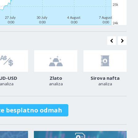
25k
27 July
30 July
4 August
7 August
0:00
0:00
0:00
0:00
24k
UD-USD
Zlato
Sirova nafta
analiza
analiza
analiza
te besplatno odmah