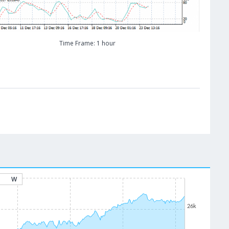
Time Frame: 1 hour
W
26k