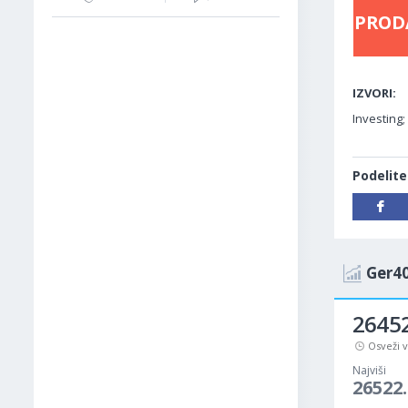
PROD
IZVORI:
Investing;
Podelite
Ger40
26452
Osveži 
Najviši
26522.