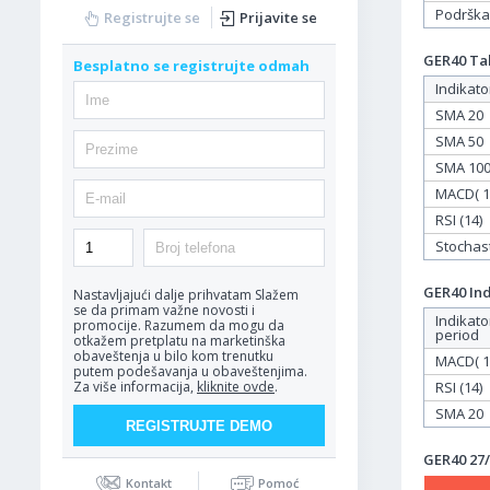
Podrška
Registrujte se
Prijavite se
GER40 Tab
Besplatno se registrujte odmah
Indikato
SMA 20
SMA 50
SMA 10
MACD( 12
RSI (14)
Stochasti
GER40 Ind
Nastavljajući dalje prihvatam
Slažem
se da primam važne novosti i
Indikato
promocije. Razumem da mogu da
period
otkažem pretplatu na marketinška
obaveštenja u bilo kom trenutku
MACD( 12
putem podešavanja u obaveštenjima.
RSI (14)
Za više informacija,
kliknite ovde
.
SMA 20
GER40 27/
Kontakt
Pomoć