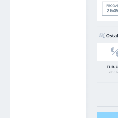
PRODAJ
264
Ostal
USD-TRY
USD-CAD
EUR-
analiza
analiza
anali