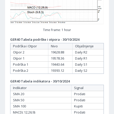
Time Frame: 1 hour
GER40 Tabela podrške i otpora - 30/10/2024
Podrška i Otpor
Nivo
Objašnjenje
Otpor 2
19628.88
Daily R2
Otpor 1
19578.36
Daily R1
Podrška 1
19443.64
Daily S1
Podrška 2
19393.12
Daily S2
GER40 Tabela indikatora - 30/10/2024
Indikator
Signal
SMA 20
Prodati
SMA 50
Prodati
SMA 100
Kupiti
MACD( 12;26;9)
Prodati