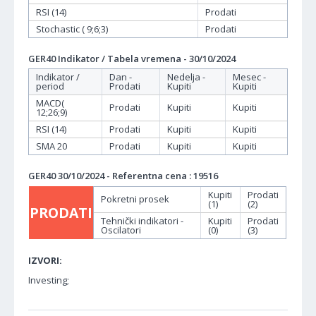
RSI (14)
Prodati
Stochastic ( 9;6;3)
Prodati
GER40 Indikator / Tabela vremena - 30/10/2024
Indikator /
Dan -
Nedelja -
Mesec -
period
Prodati
Kupiti
Kupiti
MACD(
Prodati
Kupiti
Kupiti
12;26;9)
RSI (14)
Prodati
Kupiti
Kupiti
SMA 20
Prodati
Kupiti
Kupiti
GER40 30/10/2024 - Referentna cena : 19516
Kupiti
Prodati
Pokretni prosek
(1)
(2)
PRODATI
Tehnički indikatori -
Kupiti
Prodati
Oscilatori
(0)
(3)
IZVORI:
Investing;