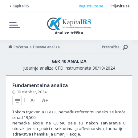
KapitalRS
Registrujte se
Prijavite se
Analize tržišta
Početna
Dnevna analiza
Pretražite
GER 40 ANALIZA
Jutarnja analiza CFD instrumenata 30/10/2024
Fundamentalna analiza
30 oktobar, 2024
Tokom trgovanja u Aziji, nemački referentni indeks se kreće
iznad 19,500.
Nemačke akcije na GER40 pale su nakon zatvaranja u
utorak, jer su gubici u sektorima građevinarstva, farmacije i
zdravstva i hemikalija umanjili akcije.