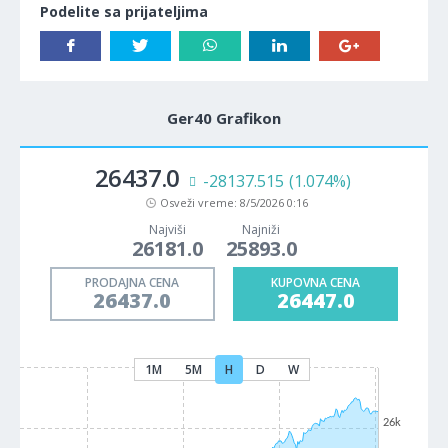
Podelite sa prijateljima
Ger40 Grafikon
26437.0
-28137.515
(1.074%)
Osveži vreme:
8/5/2026 0:16
Najviši
Najniži
26181.0
25893.0
PRODAJNA CENA
KUPOVNA CENA
26437.0
26447.0
1M
5M
H
D
W
26k