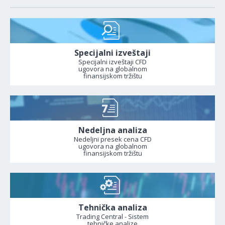
Specijalni izveštaji
Specijalni izveštaji CFD
ugovora na globalnom
finansijskom tržištu
Nedeljna analiza
Nedeljni presek cena CFD
ugovora na globalnom
finansijskom tržištu
Tehnička analiza
Trading Central - Sistem
tehničke analize