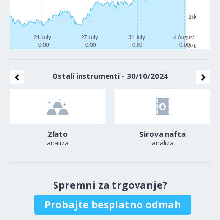
25k
21 July
27 July
31 July
6 August
0:00
0:00
0:00
0:00
24k
Ostali instrumenti - 30/10/2024
Zlato
Sirova nafta
analiza
analiza
Spremni za trgovanje?
Probajte besplatno odmah