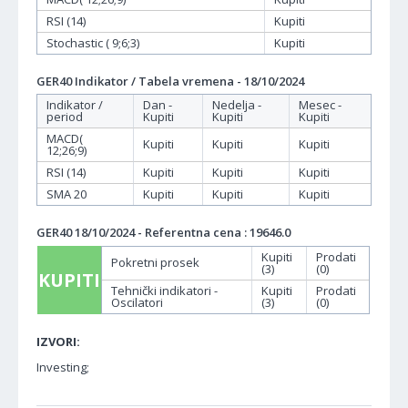
RSI (14)
Kupiti
Stochastic ( 9;6;3)
Kupiti
GER40 Indikator / Tabela vremena - 18/10/2024
Indikator /
Dan -
Nedelja -
Mesec -
period
Kupiti
Kupiti
Kupiti
MACD(
Kupiti
Kupiti
Kupiti
12;26;9)
RSI (14)
Kupiti
Kupiti
Kupiti
SMA 20
Kupiti
Kupiti
Kupiti
GER40 18/10/2024 - Referentna cena : 19646.0
Kupiti
Prodati
Pokretni prosek
(3)
(0)
KUPITI
Tehnički indikatori -
Kupiti
Prodati
Oscilatori
(3)
(0)
IZVORI:
Investing;