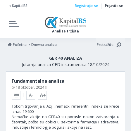
KapitalRS
Registrujte se
Prijavite se
Analize tržišta
Početna
Dnevna analiza
Pretražite
GER 40 ANALIZA
Jutarnja analiza CFD instrumenata 18/10/2024
Fundamentalna analiza
18 oktobar, 2024
Tokom trgovanja u Aziji, nemački referentni indeks se kreće
iznad 19,600.
Nemačke akcije na GER40 su porasle nakon zatvaranja u
četvrtak, pošto su dobici u sektorima farmacije i zdravstva,
industrije i tehnologije pogurali akcije na rast.