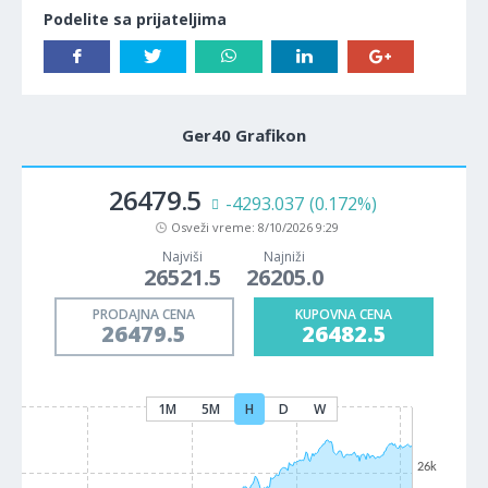
Podelite sa prijateljima
Ger40 Grafikon
26479.5
-4293.037
(0.172%)
Osveži vreme:
8/10/2026 9:29
Najviši
Najniži
26521.5
26205.0
PRODAJNA CENA
KUPOVNA CENA
26479.5
26482.5
1M
5M
H
D
W
26k