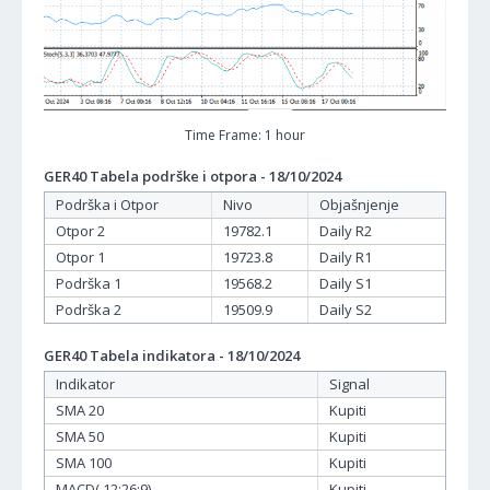
Time Frame: 1 hour
GER40 Tabela podrške i otpora - 18/10/2024
Podrška i Otpor
Nivo
Objašnjenje
Otpor 2
19782.1
Daily R2
Otpor 1
19723.8
Daily R1
Podrška 1
19568.2
Daily S1
Podrška 2
19509.9
Daily S2
GER40 Tabela indikatora - 18/10/2024
Indikator
Signal
SMA 20
Kupiti
SMA 50
Kupiti
SMA 100
Kupiti
MACD( 12;26;9)
Kupiti