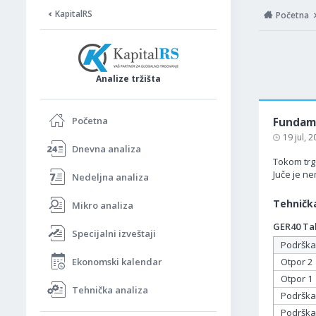
KapitalRS
Početna
Analize tržišta
Početna
Fundame
19 jul, 
Dnevna analiza
Tokom trgo
Juče je ne
Nedeljna analiza
Tehnička
Mikro analiza
GER40 Tab
Specijalni izveštaji
Podrška
Ekonomski kalendar
Otpor 2
Otpor 1
Tehnička analiza
Podrška
Podrška