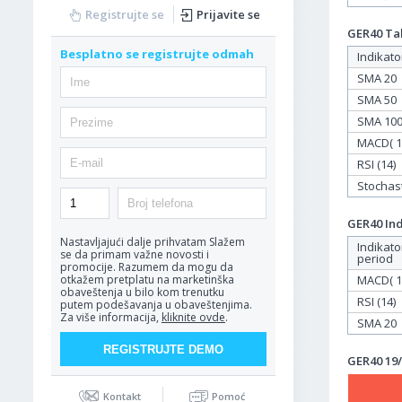
Registrujte se
Prijavite se
GER40 Tab
Besplatno se registrujte odmah
Indikato
SMA 20
SMA 50
SMA 10
MACD( 12
RSI (14)
Stochasti
GER40 Ind
Nastavljajući dalje prihvatam
Slažem
Indikato
se da primam važne novosti i
period
promocije. Razumem da mogu da
MACD( 12
otkažem pretplatu na marketinška
obaveštenja u bilo kom trenutku
RSI (14)
putem podešavanja u obaveštenjima.
Za više informacija,
kliknite ovde
.
SMA 20
GER40 19/
Kontakt
Pomoć