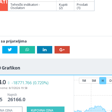
ATI
Tehnički indikatori -
Kupiti
Prodati
Oscilatori
(2)
(1)
 sa prijateljima
 Grafikon
.0
1M
5M
H
D
-18771.766
(0.720%)
vreme:
8/7/2026 19:58
Najniži
5
26166.0
NA CENA
KUPOVNA CENA