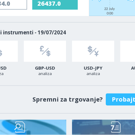
34.0
26437.0
22 July
0:00
i instrumenti - 19/07/2024
USD
GBP-USD
USD-JPY
A
za
analiza
analiza
Spremni za trgovanje?
Probaj