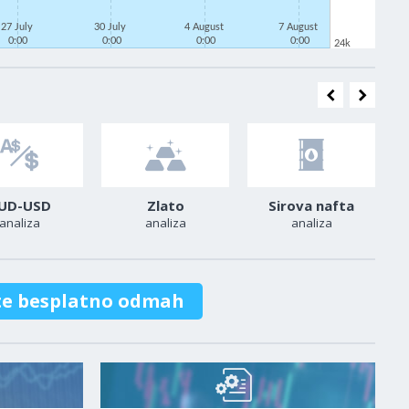
27 July
30 July
4 August
7 August
0:00
0:00
0:00
0:00
24k
UD-USD
Zlato
Sirova nafta
analiza
analiza
analiza
te besplatno odmah