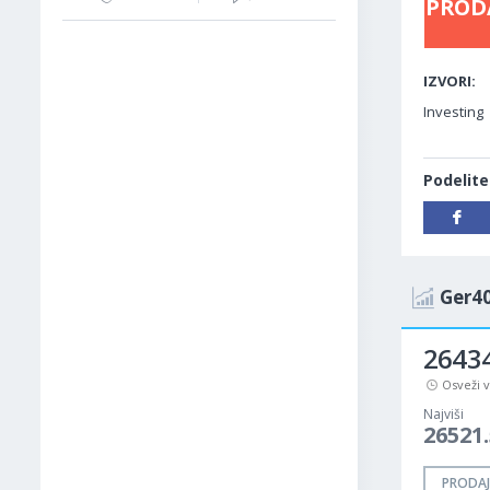
PROD
IZVORI:
Investing
Podelite
Ger40
26434
Osveži 
Najviši
26521.
PRODAJ