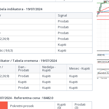
ela indikatora - 19/07/2024
r
Signal
Prodati
Prodati
0
Prodati
;26;9)
Prodati
Kupiti
c ( 9;6;3)
Kupiti
ikator / Tabela vremena - 19/07/2024
r /
Dan -
Nedelja -
Mesec - Kupiti
Prodati
Kupiti
;26;9)
Prodati
Kupiti
Kupiti
Kupiti
Kupiti
Kupiti
Prodati
Kupiti
Kupiti
07/2024 - Referentna cena : 18482.0
Kupiti
Prodati
Pokretni prosek
(0)
(3)