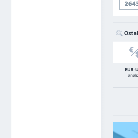
264
Ostal
USD-TRY
USD-CAD
EUR-
analiza
analiza
anali