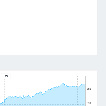
W
26k
25k