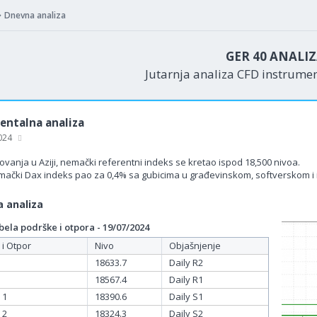
Dnevna analiza
GER 40 ANALI
Jutarnja analiza CFD instrume
ntalna analiza
2024
vanja u Aziji, nemački referentni indeks se kretao ispod 18,500 nivoa.
mački Dax indeks pao za 0,4% sa gubicima u građevinskom, softverskom i indu
 analiza
ela podrške i otpora - 19/07/2024
 i Otpor
Nivo
Objašnjenje
18633.7
Daily R2
18567.4
Daily R1
 1
18390.6
Daily S1
 2
18324.3
Daily S2