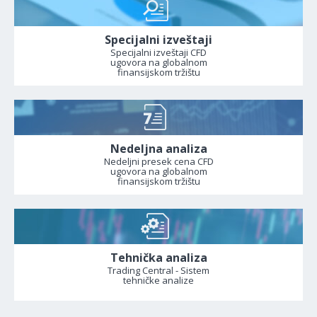
Specijalni izveštaji
Specijalni izveštaji CFD
ugovora na globalnom
finansijskom tržištu
Nedeljna analiza
Nedeljni presek cena CFD
ugovora na globalnom
finansijskom tržištu
Tehnička analiza
Trading Central - Sistem
tehničke analize