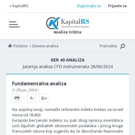
KapitalRS
Registrujte se
Prijavite se
Analize tržišta
Početna
Dnevna analiza
Pretražite
GER 40 ANALIZA
Jutarnja analiza CFD instrumenata 28/06/2024
Fundamentalna analiza
28 jun, 2024
Na azijskoj sesiji, nemački referentni indeks kretao se iznad
nivoa od 18.400.
Evropski berzanski indeksi su pali zbog opreza investitora
uoči ključnih globalnih ekonomskih podataka i prvog kruga
francuskih izbora koji sugerišu da će desničarski Nacionalni