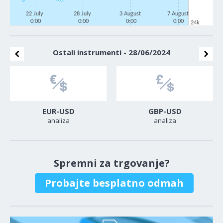
22 July
28 July
3 August
7 August
0:00
0:00
0:00
0:00
24k
Ostali instrumenti - 28/06/2024
EUR-USD
GBP-USD
analiza
analiza
Spremni za trgovanje?
Probajte besplatno odmah