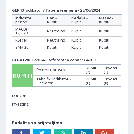
GER40 Indikator / Tabela vremena - 28/06/2024
Indikator /
Dan -
Nedelja -
Mesec -
period
Kupiti
Kupiti
Kupiti
MACD(
Neutralno
Kupiti
Kupiti
12;26;9)
RSI (14)
Neutralno
Kupiti
Kupiti
SMA 20
Kupiti
Kupiti
Kupiti
GER40 28/06/2024 - Referentna cena : 18421.0
Kupiti
Prodati
Pokretni prosek
(2)
(1)
KUPITI
Tehnički indikatori -
Kupiti
Prodati
Oscilatori
(0)
(0)
IZVORI:
Investing;
Podelite sa prijateljima