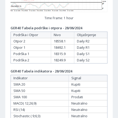
Time Frame: 1 hour
GER40 Tabela podrške i otpora - 28/06/2024
Podrška i Otpor
Nivo
Objašnjenje
Otpor 2
18558.1
Daily R2
Otpor 1
18492.1
Daily R1
Podrška 1
18315.9
Daily S1
Podrška 2
18249.9
Daily S2
GER40 Tabela indikatora - 28/06/2024
Indikator
Signal
SMA 20
Kupiti
SMA 50
Kupiti
SMA 100
Prodati
MACD( 12;26;9)
Neutralno
RSI (14)
Neutralno
Stochastic ( 9;6;3)
Neutralno