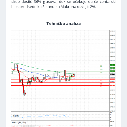
skup dostići 36% glasova, dok se očekuje da će centarski
blok predsednika Emanuela Makrona osvojiti 2%.
Tehnička analiza