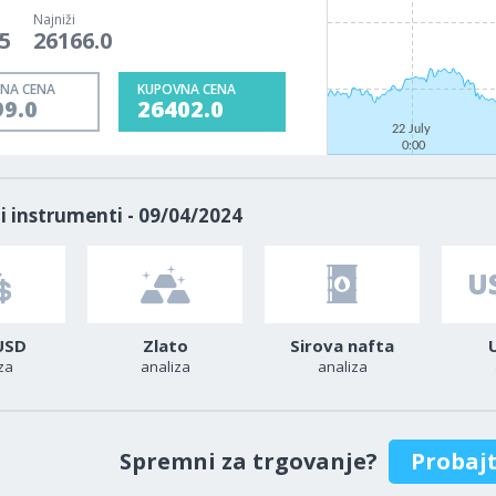
Najniži
5
26166.0
NA CENA
KUPOVNA CENA
99.5
26402.5
22 July
0:00
i instrumenti - 09/04/2024
USD
Zlato
Sirova nafta
za
analiza
analiza
Spremni za trgovanje?
Probaj