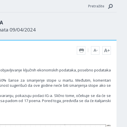
Pretražite
ZA
nata 09/04/2024
ju objavljivanje ključnih ekonomskih podataka, posebno podataka
 50% šanse za smanjenje stope u martu. Međutim, komentari
snost sugerišući da ove godine neće biti smanjenja stope ako se
otvaranju, pokazuju podaci IG-a. Slično tome, očekuje se da će se
 sa padom od 17 poena. Pored toga, predviđa se da će italijanski