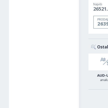
Najviši
26521.
PRODAJ
263
Ostal
GBP-USD
USD-JPY
AUD-
analiza
analiza
anali