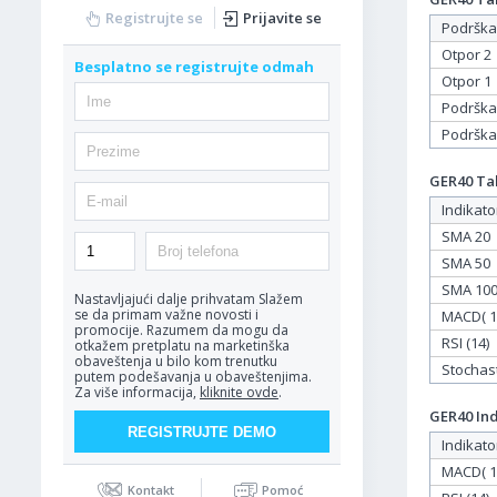
Registrujte se
Prijavite se
Podrška
Otpor 2
Besplatno se registrujte odmah
Otpor 1
Podrška
Podrška
GER40 Tab
Indikato
SMA 20
SMA 50
SMA 10
Nastavljajući dalje prihvatam
Slažem
se da primam važne novosti i
MACD( 12
promocije. Razumem da mogu da
RSI (14)
otkažem pretplatu na marketinška
obaveštenja u bilo kom trenutku
Stochasti
putem podešavanja u obaveštenjima.
Za više informacija,
kliknite ovde
.
GER40 Ind
Indikato
MACD( 12
Kontakt
Pomoć