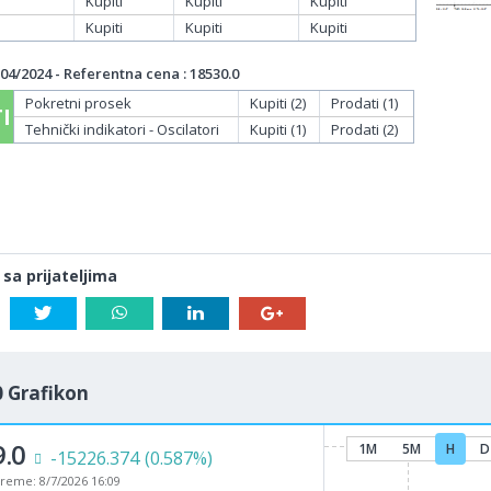
Kupiti
Kupiti
Kupiti
Kupiti
Kupiti
Kupiti
04/2024 - Referentna cena : 18530.0
Pokretni prosek
Kupiti (2)
Prodati (1)
I
Tehnički indikatori - Oscilatori
Kupiti (1)
Prodati (2)
 sa prijateljima
 Grafikon
.5
1M
5M
H
D
-15276.957
(0.589%)
vreme:
8/7/2026 16:09