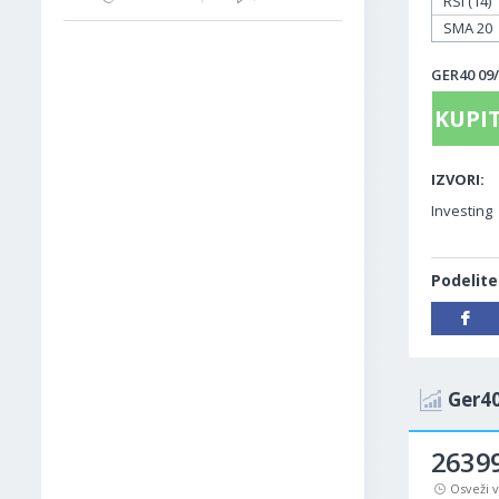
RSI (14)
SMA 20
GER40 09/
KUPIT
IZVORI:
Investing
Podelite
Ger40
26399
Osveži 