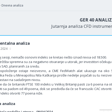
Dnevna analiza
GER 40 ANALI
Jutarnja analiza CFD instrume
ntalna analiza
, 2024
j sesiji, nemački osnovni indeks se kretao nešto iznad nivoa od 18.500.
tržišta spremna su za negativno otvaranje u utorak, jer investitori očeku
i u SAD, planiranih za sredu.
raspoloženje ostaje neizvesno, a CME FedWatch alat ukazuje na oko
ka Feda u Mineapolisu Nila Kaškarija prošle nedelje pojačali su tu neizve
nastavi na sadašnjem nivou.
 da će britanski FTSE 100 indeks u Velikoj Britaniji pasti za 6 poena na 
iti sa padom od 49 poena, dok se predviđa da će se francuski CAC otvoriti
ndeks otvoriti 77 poena niže.
 analiza
ela podrške i otpora - 09/04/2024