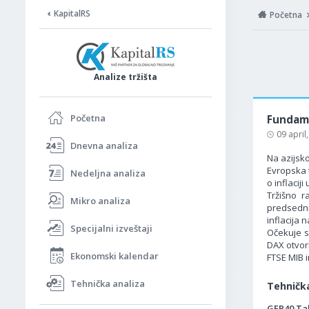
KapitalRS
Početna
Analize tržišta
Početna
Fundame
09 april
Dnevna analiza
Na azijsko
Evropska 
Nedeljna analiza
o inflacij
Tržišno 
Mikro analiza
predsedni
inflacija 
Specijalni izveštaji
Očekuje se
DAX otvor
Ekonomski kalendar
FTSE MIB i
Tehnička analiza
Tehnička
GER40 Tab