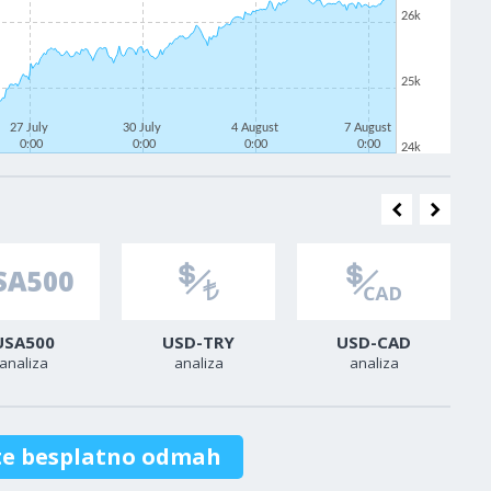
26k
25k
27 July
30 July
4 August
7 August
0:00
0:00
0:00
0:00
24k
USA500
USD-TRY
USD-CAD
analiza
analiza
analiza
te besplatno odmah