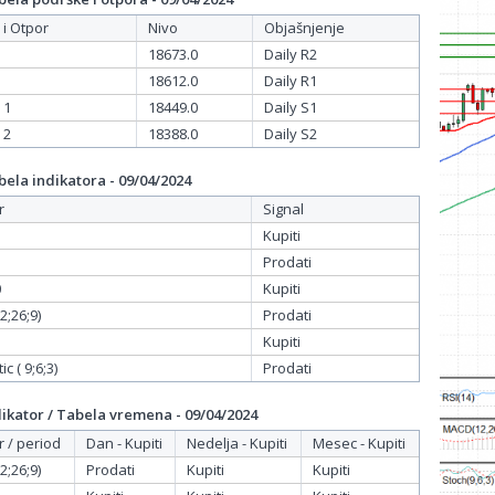
 i Otpor
Nivo
Objašnjenje
18673.0
Daily R2
18612.0
Daily R1
 1
18449.0
Daily S1
 2
18388.0
Daily S2
ela indikatora - 09/04/2024
r
Signal
Kupiti
Prodati
0
Kupiti
;26;9)
Prodati
Kupiti
c ( 9;6;3)
Prodati
ikator / Tabela vremena - 09/04/2024
r / period
Dan - Kupiti
Nedelja - Kupiti
Mesec - Kupiti
;26;9)
Prodati
Kupiti
Kupiti