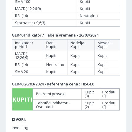
SMA 100
Kupiti
MACD( 12;26;9)
Kupiti
RSI (14)
Neutralno
Stochastic ( 9;6;3)
Kupiti
GER40 Indikator / Tabela vremena - 26/03/2024
Indikator /
Dan -
Nedelja -
Mesec -
period
Kupiti
Kupiti
Kupiti
MACD(
Kupiti
Kupiti
Kupiti
12;26;9)
RSI (14)
Neutralno
Kupiti
Kupiti
SMA 20
Kupiti
Kupiti
Kupiti
GER40 26/03/2024 - Referentna cena : 18564.0
Kupiti
Prodati
Pokretni prosek
(3)
(0)
KUPITI
Tehnički indikatori -
Kupiti
Prodati
Oscilatori
(2)
(0)
IZVORI:
Investing