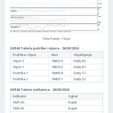
Time Frame: 1 hour
GER40 Tabela podrške i otpora - 26/03/2024
Podrška i Otpor
Nivo
Objašnjenje
Otpor 2
18653.9
Daily R2
Otpor 1
18610.2
Daily R1
Podrška 1
18493.8
Daily S1
Podrška 2
18450.1
Daily S2
GER40 Tabela indikatora - 26/03/2024
Indikator
Signal
SMA 20
Kupiti
SMA 50
Kupiti