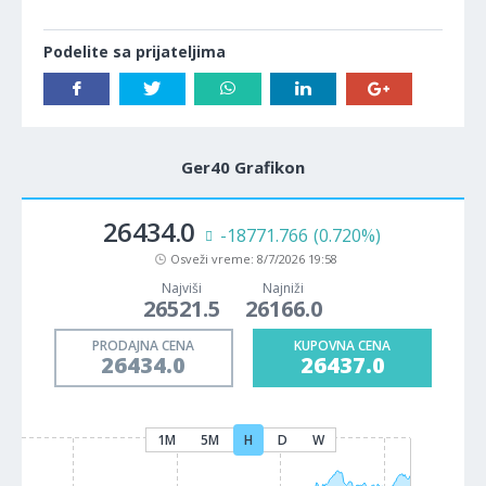
Podelite sa prijateljima
Ger40 Grafikon
26434.0
-18771.766
(0.720%)
Osveži vreme:
8/7/2026 19:58
Najviši
Najniži
26521.5
26166.0
PRODAJNA CENA
KUPOVNA CENA
26434.0
26437.0
1M
5M
H
D
W