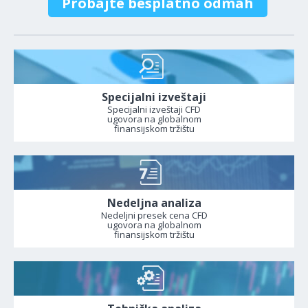
Probajte besplatno odmah
Specijalni izveštaji
Specijalni izveštaji CFD
ugovora na globalnom
finansijskom tržištu
Nedeljna analiza
Nedeljni presek cena CFD
ugovora na globalnom
finansijskom tržištu