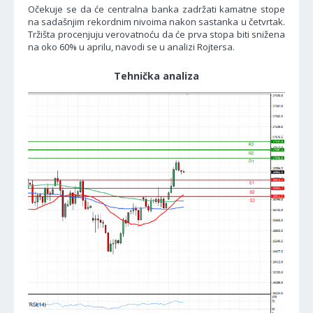
Očekuje se da će centralna banka zadržati kamatne stope
na sadašnjim rekordnim nivoima nakon sastanka u četvrtak.
Tržišta procenjuju verovatnoću da će prva stopa biti snižena
na oko 60% u aprilu, navodi se u analizi Rojtersa.
Tehnička analiza