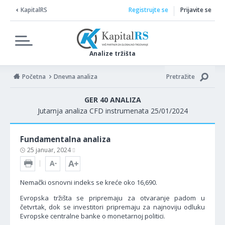
KapitalRS
Registrujte se
Prijavite se
Analize tržišta
Početna
Dnevna analiza
Pretražite
GER 40 ANALIZA
Jutarnja analiza CFD instrumenata 25/01/2024
Fundamentalna analiza
25 januar, 2024
Nemački osnovni indeks se kreće oko 16,690.
Evropska tržišta se pripremaju za otvaranje padom u
četvrtak, dok se investitori pripremaju za najnoviju odluku
Evropske centralne banke o monetarnoj politici.