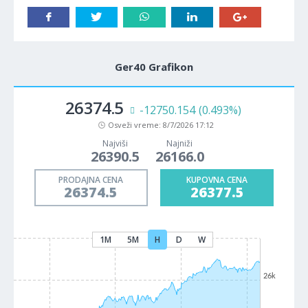
Ger40 Grafikon
26374.5
-12750.154
(0.493%)
Osveži vreme:
8/7/2026 17:12
Najviši
Najniži
26390.5
26166.0
PRODAJNA CENA
KUPOVNA CENA
26374.5
26377.5
1M
5M
H
D
W
26k