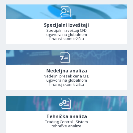
Specijalni izveštaji
Specijalni izveštaji CFD
ugovora na globalnom
finansijskom tržištu
Nedeljna analiza
Nedeljni presek cena CFD
ugovora na globalnom
finansijskom tržištu
Tehnička analiza
Trading Central - Sistem
tehničke analize