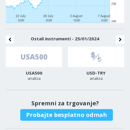
25k
22 July
28 July
3 August
7 August
0:00
0:00
0:00
0:00
24k
Ostali instrumenti - 25/01/2024
USA500
USD-TRY
analiza
analiza
Spremni za trgovanje?
Probajte besplatno odmah