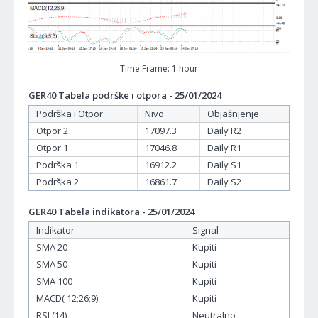
Time Frame: 1 hour
GER40 Tabela podrške i otpora - 25/01/2024
Podrška i Otpor
Nivo
Objašnjenje
Otpor 2
17097.3
Daily R2
Otpor 1
17046.8
Daily R1
Podrška 1
16912.2
Daily S1
Podrška 2
16861.7
Daily S2
GER40 Tabela indikatora - 25/01/2024
Indikator
Signal
SMA 20
Kupiti
SMA 50
Kupiti
SMA 100
Kupiti
MACD( 12;26;9)
Kupiti
RSI (14)
Neutralno