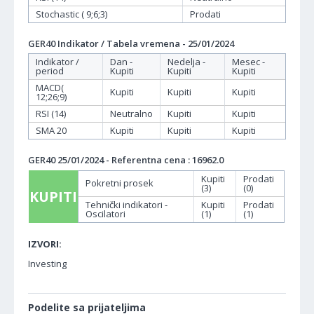
Stochastic ( 9;6;3)
Prodati
GER40 Indikator / Tabela vremena - 25/01/2024
Indikator /
Dan -
Nedelja -
Mesec -
period
Kupiti
Kupiti
Kupiti
MACD(
Kupiti
Kupiti
Kupiti
12;26;9)
RSI (14)
Neutralno
Kupiti
Kupiti
SMA 20
Kupiti
Kupiti
Kupiti
GER40 25/01/2024 - Referentna cena : 16962.0
Kupiti
Prodati
Pokretni prosek
(3)
(0)
KUPITI
Tehnički indikatori -
Kupiti
Prodati
Oscilatori
(1)
(1)
IZVORI:
Investing
Podelite sa prijateljima