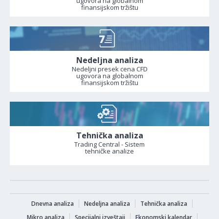
ugovora na globalnom
finansijskom tržištu
Nedeljna analiza
Nedeljni presek cena CFD
ugovora na globalnom
finansijskom tržištu
Tehnička analiza
Trading Central - Sistem
tehničke analize
Dnevna analiza
Nedeljna analiza
Tehnička analiza
Mikro analiza
Specijalni izveštaji
Ekonomski kalendar