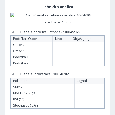
Tehnička analiza
Time Frame: 1 hour
GER30 Tabela podrške i otpora - 10/04/2025
Podrška i Otpor
Nivo
Objašnjenje
Otpor 2
Otpor 1
Podrška 1
Podrška 2
GER30 Tabela indikatora - 10/04/2025
Indikator
Signal
SMA 20
MACD( 12;26;9)
RSI (14)
Stochastic ( 9;6;3)