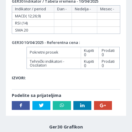
GER30 Indikator / Tabela vremena - 10/04/2025
Indikator / period
Dan -
Nedelja -
Mesec -
MACD( 12;26;9)
RSI (14)
SMA 20
GER30 10/04/2025 - Referentna cena :
Kupiti
Prodati
Pokretni prosek
()
()
Tehnički indikatori -
Kupiti
Prodati
Oscilatori
()
()
IZVORI:
Podelite sa prijateljima
Ger30 Grafikon