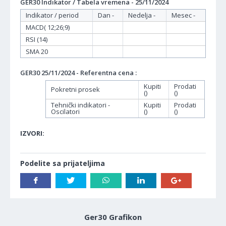
GER30 Indikator / Tabela vremena - 25/11/2024
Indikator / period
Dan -
Nedelja -
Mesec -
MACD( 12;26;9)
RSI (14)
SMA 20
GER30 25/11/2024 - Referentna cena :
Kupiti
Prodati
Pokretni prosek
()
()
Tehnički indikatori -
Kupiti
Prodati
Oscilatori
()
()
IZVORI:
Podelite sa prijateljima
Ger30 Grafikon