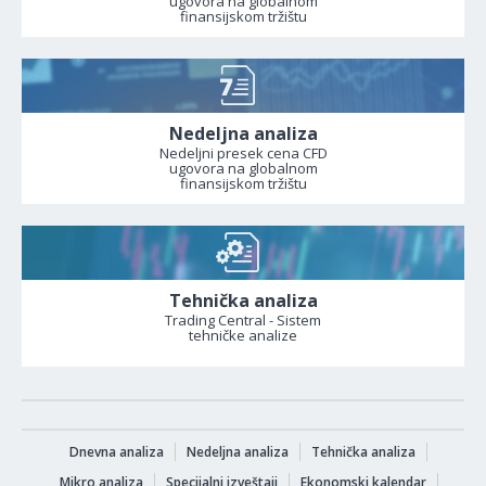
ugovora na globalnom
finansijskom tržištu
Nedeljna analiza
Nedeljni presek cena CFD
ugovora na globalnom
finansijskom tržištu
Tehnička analiza
Trading Central - Sistem
tehničke analize
Dnevna analiza
Nedeljna analiza
Tehnička analiza
Mikro analiza
Specijalni izveštaji
Ekonomski kalendar