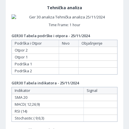
Tehnička analiza
Time Frame: 1 hour
GER30 Tabela podrške i otpora - 25/11/2024
Podrška i Otpor
Nivo
Objašnjenje
Otpor 2
Otpor 1
Podrška 1
Podrška 2
GER30 Tabela indikatora - 25/11/2024
Indikator
Signal
SMA 20
MACD( 12;26;9)
RSI (14)
Stochastic ( 9;6;3)